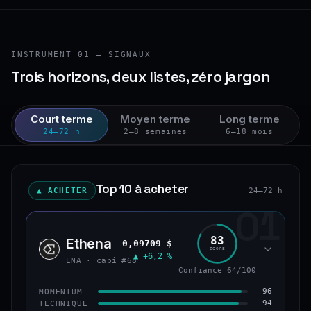
INSTRUMENT 01 — SIGNAUX
Trois horizons, deux listes, zéro jargon
Court terme
Moyen terme
Long terme
24–72 h
2–8 semaines
6–18 mois
Top 10 à acheter
▲ ACHETER
24–72 h
01
83
Ethena
0,09709 $
ENA
SCORE
▲ +6,2 %
ENA · capi #68
Confiance 64/100
96
MOMENTUM
94
TECHNIQUE