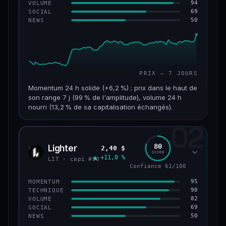
94
VOLUME
69
SOCIAL
50
NEWS
PRIX — 7 JOURS
Momentum 24 h solide (+6,2 %) ; prix dans le haut de
son range 7 j (99 % de l'amplitude), volume 24 h
nourri (13,2 % de sa capitalisation échangés).
02
CAP. MARCHÉ
VOLUME 24 H
955 M$
126 M$
80
Lighter
2,40 $
LIT
SCORE
▲ +11,0 %
VAR. 7 J
VAR. 30 J
LIT · capi #90
+18,8 %
+32,8 %
Confiance 61/100
95
MOMENTUM
VS ATH
RANG CAPI.
90
TECHNIQUE
−93,6 %
#68
82
VOLUME
69
SOCIAL
50
NEWS
64/100
CONFIANCE