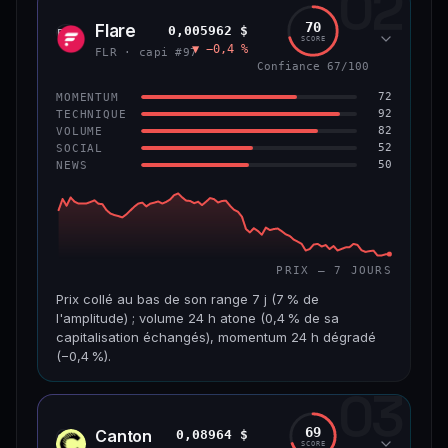
02
1,3 Md$
7,5 M$
70
Flare
0,005962 $
FLR
SCORE
▼ −0,4 %
VAR. 7 J
VAR. 30 J
FLR · capi #97
−4,8 %
+2,5 %
Confiance 67/100
72
MOMENTUM
VS ATH
RANG CAPI.
92
TECHNIQUE
−45,9 %
#56
82
VOLUME
52
SOCIAL
50
NEWS
65/100
CONFIANCE
PRIX — 7 JOURS
Prix collé au bas de son range 7 j (7 % de
l'amplitude) ; volume 24 h atone (0,4 % de sa
capitalisation échangés), momentum 24 h dégradé
(−0,4 %).
03
CAP. MARCHÉ
VOLUME 24 H
518 M$
1,8 M$
69
Canton
0,08964 $
CC
SCORE