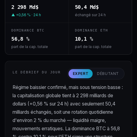
2 298 Md$
50,4 Md$
▲ +0,56 % · 24 h
échangé sur 24 h
DOMINANCE BTC
DOMINANCE ETH
56,8 %
10,1 %
part de la cap. totale
part de la cap. totale
LE DÉBRIEF DU JOUR
EXPERT
DÉBUTANT
Régime baissier confirmé, mais sous tension basse :
la capitalisation globale tient à 2 298 milliards de
dollars (+0,56 % sur 24 h) avec seulement 50,4
milliards échangés, soit une rotation quotidienne
d'environ 2 % du marché — liquidité maigre,
mouvements erratiques. La dominance BTC à 56,8
% contre 10,1 % pour l'ETH signe une structure