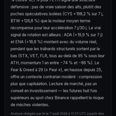
défensive : pas de vraie saison des alts, plutôt des
poches spéculatives isolées (CYS +198,2 % sur 7 j,
BTW +126,8 %) que le moteur moyen terme
récompense pour leur accélération 7 j/30 j. Le vrai
signal de rotation est ailleurs : ADA (+19,9 % sur 7 j)
et ENA (+18,8 %) montent avec du volume réel,
pendant que les traînards structurels sortent par le
bas (STX, VET, FLR, tous au-delà de 95 % sous leur
ATH, momentum 1 an entre −74 % et −86 %). Le
Fear & Greed à 29 (« Peur »), en hausse depuis 25,
offre un contexte contrarian modéré : compression
plus que capitulation. Lecture de marché, pas un
conseil en investissement — les futures huit fois
supérieurs au spot chez Binance rappellent le risque
de mèches violentes.
Analyse rédigée par IA le 7 août 2026 à 11:37 UTC à partir des