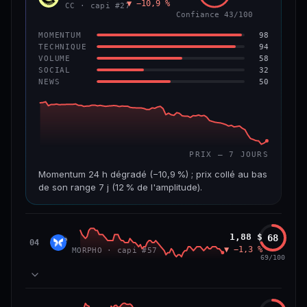
▼ −10,9 %
VAR. 7 J
VAR. 30 J
CC · capi #27
Confiance 43/100
−4,5 %
−8,8 %
98
MOMENTUM
VS ATH
RANG CAPI.
94
TECHNIQUE
−96,0 %
#97
58
VOLUME
32
SOCIAL
50
NEWS
67/100
CONFIANCE
PRIX — 7 JOURS
Momentum 24 h dégradé (−10,9 %) ; prix collé au bas
de son range 7 j (12 % de l'amplitude).
CAP. MARCHÉ
VOLUME 24 H
3,5 Md$
19,6 M$
Morpho
1,88 $
68
MORP
04
▼ −1,3 %
MORPHO · capi #57
VAR. 7 J
VAR. 30 J
69/100
−24,7 %
−28,7 %
VS ATH
RANG CAPI.
84
MOMENTUM