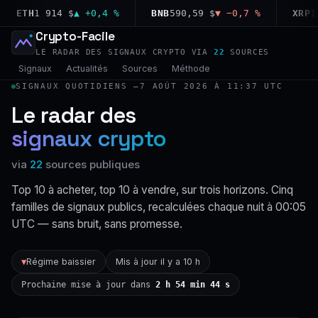
ETH
1 914 $
▲ +0,4 %
BNB
590,59 $
▼ −0,7 %
XRP
1,0
Crypto-Facile
LE RADAR DES SIGNAUX CRYPTO VIA
22
SOURCES
Signaux
Actualités
Sources
Méthode
SIGNAUX QUOTIDIENS —
7 AOÛT 2026 À 11:37 UTC
Le radar des
signaux crypto
via
22
sources publiques
Top 10 à acheter, top 10 à vendre, sur trois horizons. Cinq
familles de signaux publics, recalculées chaque nuit à 00:05
UTC — sans bruit, sans promesse.
Régime baissier
Mis à jour il y a 10 h
▼
Prochaine mise à jour dans
2 h 54 min 43 s