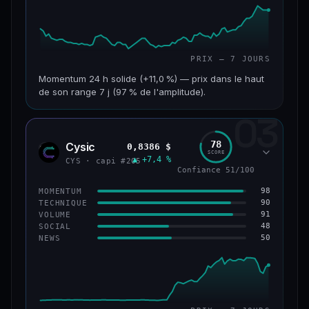
PRIX — 7 JOURS
Momentum 24 h solide (+11,0 %) — prix dans le haut
de son range 7 j (97 % de l'amplitude).
03
CAP. MARCHÉ
VOLUME 24 H
601 M$
47,5 M$
78
Cysic
0,8386 $
CYS
SCORE
▲ +7,4 %
VAR. 7 J
VAR. 30 J
CYS · capi #205
Confiance 51/100
+10,1 %
+2,1 %
98
MOMENTUM
VS ATH
RANG CAPI.
90
TECHNIQUE
−69,5 %
#90
91
VOLUME
48
SOCIAL
50
NEWS
61/100
CONFIANCE