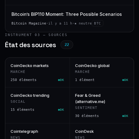
Bitcoin’s BIP110 Moment: Three Possible Scenarios
Bitcoin Magazine
·
il y a 11 h
·
▪ neutre
BTC
INSTRUMENT 03 — SOURCES
État des sources
22
CoinGecko markets
CoinGecko global
MARCHÉ
MARCHÉ
250 éléments
1 élément
OK
OK
CoinGecko trending
Fear & Greed
(alternative.me)
SOCIAL
SENTIMENT
15 éléments
OK
30 éléments
OK
Cointelegraph
CoinDesk
NEWS
NEWS