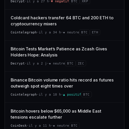
Decrypt
·
il y a 27 h
·
▼ négatif
BTC
XRP
−0,4 %
−2,9 %
CAP. MARCHÉ
VOLUME 24 H
318 M$
26,4 M$
VS ATH
RANG CAPI.
Coldcard hackers transfer 64 BTC and 200 ETH to
−94,7 %
#101
VAR. 7 J
VAR. 30 J
cryptocurrency mixers
−22,6 %
+53,4 %
66/100
CONFIANCE
Cointelegraph
·
il y a 34 h
·
▪ neutre
BTC
ETH
VS ATH
RANG CAPI.
−47,7 %
#120
Bitcoin Tests Market’s Patience as Zcash Gives
Holders Hope: Analysis
38/100
CONFIANCE
Decrypt
·
il y a 2 j
·
▪ neutre
BTC
ZEC
Binance Bitcoin volume ratio hits record as futures
outweigh spot eight times over
Cointelegraph
·
il y a 10 h
·
▲ positif
BTC
Bitcoin hovers below $65,000 as Middle East
tensions escalate further
CoinDesk
·
il y a 11 h
·
▪ neutre
BTC