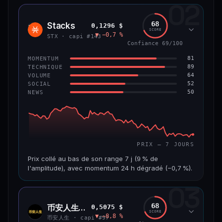
02
CAP. MARCHÉ
VOLUME 24 H
1,2 Md$
10,7 M$
68
Stacks
0,1296 $
STX
SCORE
▼ −0,7 %
VAR. 7 J
VAR. 30 J
STX · capi #143
−8,0 %
−9,9 %
Confiance 69/100
81
MOMENTUM
VS ATH
RANG CAPI.
89
TECHNIQUE
−55,9 %
#58
64
VOLUME
52
SOCIAL
50
NEWS
66/100
CONFIANCE
PRIX — 7 JOURS
Prix collé au bas de son range 7 j (9 % de
l'amplitude), avec momentum 24 h dégradé (−0,7 %).
03
CAP. MARCHÉ
VOLUME 24 H
241 M$
4,5 M$
68
币安人生 (BinanceLife)
0,5075 $
币安
SCORE
▼ −8,8 %
人生
VAR. 7 J
VAR. 30 J
币安人生 · capi #97