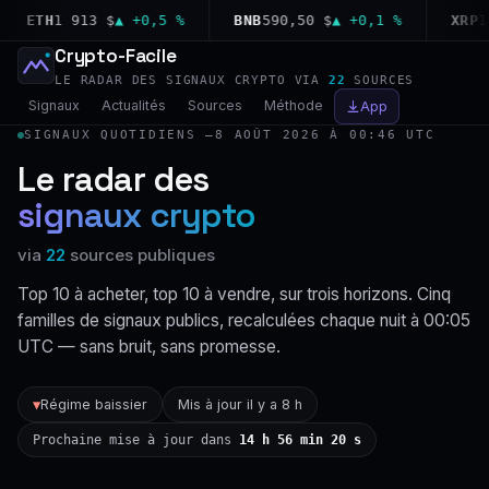
ETH
1 913 $
▲ +0,5 %
BNB
590,50 $
▲ +0,1 %
XRP
1,02
Crypto-Facile
LE RADAR DES SIGNAUX CRYPTO VIA
22
SOURCES
Signaux
Actualités
Sources
Méthode
App
SIGNAUX QUOTIDIENS —
8 AOÛT 2026 À 00:46 UTC
Le radar des
signaux crypto
via
22
sources publiques
Top 10 à acheter, top 10 à vendre, sur trois horizons. Cinq
familles de signaux publics, recalculées chaque nuit à 00:05
UTC — sans bruit, sans promesse.
Régime baissier
Mis à jour il y a 8 h
▼
Prochaine mise à jour dans
14 h 56 min 19 s