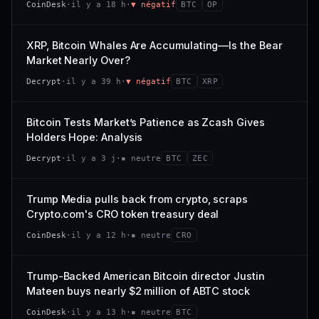
CoinDesk
·
il y a 18 h
·
▼ négatif
BTC
OP
−0,1 %
+0,1 %
CAP. MARCHÉ
VOLUME 24 H
VS ATH
RANG CAPI.
477 M$
1 464 $
XRP, Bitcoin Whales Are Accumulating—Is the Bear
−0,1 %
#29
Market Nearly Over?
VAR. 7 J
VAR. 30 J
65/100
CONFIANCE
Decrypt
·
il y a 39 h
·
▼ négatif
BTC
XRP
+0,6 %
−3,6 %
VS ATH
RANG CAPI.
Bitcoin Tests Market’s Patience as Zcash Gives
−94,7 %
#102
Holders Hope: Analysis
66/100
CONFIANCE
Decrypt
·
il y a 3 j
·
▪ neutre
BTC
ZEC
Trump Media pulls back from crypto, scraps
Crypto.com's CRO token treasury deal
CoinDesk
·
il y a 12 h
·
▪ neutre
CRO
Trump-Backed American Bitcoin director Justin
Mateen buys nearly $2 million of ABTC stock
CoinDesk
·
il y a 13 h
·
▪ neutre
BTC