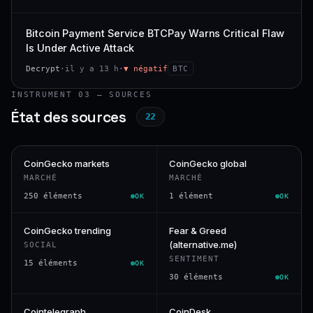
Bitcoin Payment Service BTCPay Warns Critical Flaw
Is Under Active Attack
Decrypt
·
il y a 13 h
·
▼ négatif
BTC
INSTRUMENT 03 — SOURCES
État des sources
22
CoinGecko markets
CoinGecko global
MARCHÉ
MARCHÉ
250 éléments
1 élément
OK
OK
CoinGecko trending
Fear & Greed
(alternative.me)
SOCIAL
SENTIMENT
15 éléments
OK
30 éléments
OK
Cointelegraph
CoinDesk