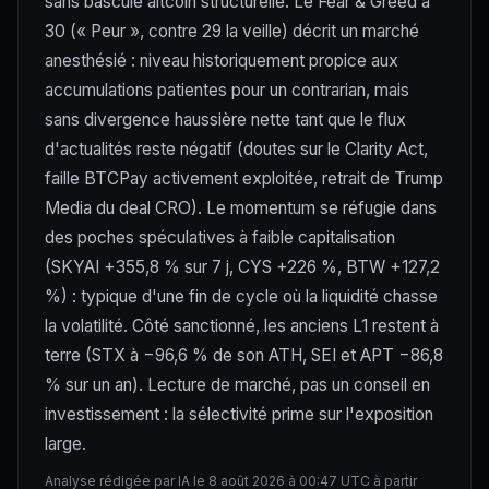
sans bascule altcoin structurelle. Le Fear & Greed à
30 (« Peur », contre 29 la veille) décrit un marché
anesthésié : niveau historiquement propice aux
accumulations patientes pour un contrarian, mais
sans divergence haussière nette tant que le flux
d'actualités reste négatif (doutes sur le Clarity Act,
faille BTCPay activement exploitée, retrait de Trump
Media du deal CRO). Le momentum se réfugie dans
des poches spéculatives à faible capitalisation
(SKYAI +355,8 % sur 7 j, CYS +226 %, BTW +127,2
%) : typique d'une fin de cycle où la liquidité chasse
la volatilité. Côté sanctionné, les anciens L1 restent à
terre (STX à −96,6 % de son ATH, SEI et APT −86,8
% sur un an). Lecture de marché, pas un conseil en
investissement : la sélectivité prime sur l'exposition
large.
Analyse rédigée par IA le 8 août 2026 à 00:47 UTC à partir