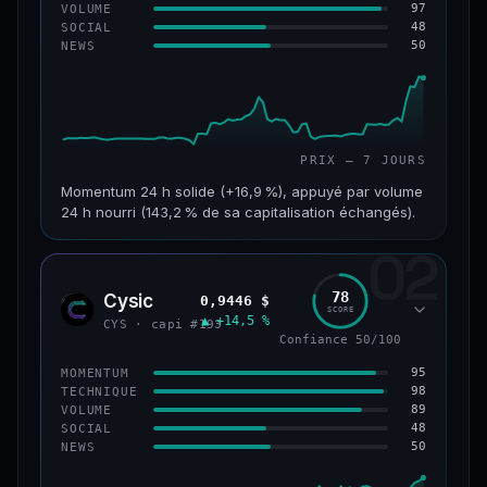
97
VOLUME
48
SOCIAL
50
NEWS
PRIX — 7 JOURS
Momentum 24 h solide (+16,9 %), appuyé par volume
24 h nourri (143,2 % de sa capitalisation échangés).
02
CAP. MARCHÉ
VOLUME 24 H
125 M$
179 M$
78
Cysic
0,9446 $
CYS
SCORE
▲ +14,5 %
VAR. 7 J
VAR. 30 J
CYS · capi #193
+24,2 %
−10,2 %
Confiance 50/100
95
MOMENTUM
VS ATH
RANG CAPI.
98
TECHNIQUE
−42,1 %
#220
89
VOLUME
48
SOCIAL
50
NEWS
43/100
CONFIANCE