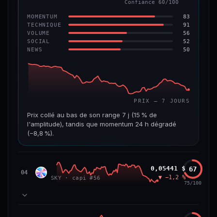
Confiance 60/100
−6,2 %
−22,2 %
83
MOMENTUM
VS ATH
RANG CAPI.
91
TECHNIQUE
−96,6 %
#143
56
VOLUME
52
SOCIAL
50
NEWS
69/100
CONFIANCE
PRIX — 7 JOURS
Prix collé au bas de son range 7 j (15 % de
l'amplitude), tandis que momentum 24 h dégradé
(−8,8 %).
CAP. MARCHÉ
VOLUME 24 H
508 M$
8,7 M$
Sky
0,05441 $
67
SKY
04
▼ −1,2 %
SKY · capi #56
VAR. 7 J
VAR. 30 J
75/100
−19,4 %
−28,6 %
VS ATH
RANG CAPI.
78
MOMENTUM