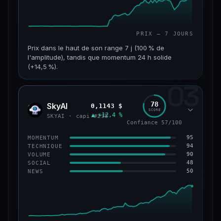
PRIX — 7 JOURS
Prix dans le haut de son range 7 j (100 % de
l'amplitude), tandis que momentum 24 h solide
(+14,5 %).
03
CAP. MARCHÉ
VOLUME 24 H
152 M$
34,0 M$
78
SkyAI
0,1143 $
SKYA
SCORE
▲ +12,4 %
VAR. 7 J
VAR. 30 J
SKYAI · capi #238
Confiance 57/100
+226,0 %
+211,4 %
95
MOMENTUM
VS ATH
RANG CAPI.
94
TECHNIQUE
−3,2 %
#193
90
VOLUME
48
SOCIAL
50
NEWS
50/100
CONFIANCE