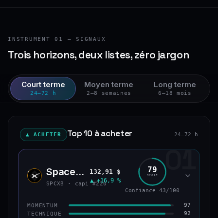
INSTRUMENT 01 — SIGNAUX
Trois horizons, deux listes, zéro jargon
Court terme
Moyen terme
Long terme
24–72 h
2–8 semaines
6–18 mois
Top 10 à acheter
▲ ACHETER
24–72 h
01
79
SpaceX (bStocks Tokenized Stock)
132,91 $
SPCX
SCORE
▲ +16,9 %
SPCXB · capi #220
Confiance 43/100
97
MOMENTUM
92
TECHNIQUE