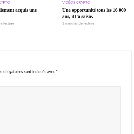
RYPTO
VIDÉOS CRYPTO
ellement acquis une
Une opportunité tous les 16 000
?
ans, il l’a saisie.
e lecture
1 minutes de lecture
s obligatoires sont indiqués avec
*