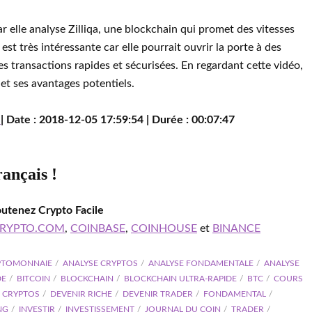
r elle analyse Zilliqa, une blockchain qui promet des vitesses
est très intéressante car elle pourrait ouvrir la porte à des
es transactions rapides et sécurisées. En regardant cette vidéo,
 et ses avantages potentiels.
w
| Date : 2018-12-05 17:59:54 | Durée : 00:07:47
rançais !
outenez Crypto Facile
RYPTO.COM
,
COINBASE
,
COINHOUSE
et
BINANCE
PTOMONNAIE
ANALYSE CRYPTOS
ANALYSE FONDAMENTALE
ANALYSE
DE
BITCOIN
BLOCKCHAIN
BLOCKCHAIN ULTRA-RAPIDE
BTC
COURS
CRYPTOS
DEVENIR RICHE
DEVENIR TRADER
FONDAMENTAL
NG
INVESTIR
INVESTISSEMENT
JOURNAL DU COIN
TRADER