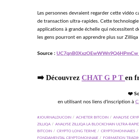
Les personnes devraient regarder cette vidéo ca
de transaction ultra-rapides. Cette technologie 
applications à grande échelle qui nécessitent d
les gens pourront en apprendre plus sur Zilliqa
Source :
UC7qnB0XxzOEwWWn9Q6HPmC
➡️ Découvrez
CHAT G P T
en f
❤️ S
en utilisant nos liens d'inscription à
C
#JOURNALDUCOIN
ACHETER BITCOIN
ANALYSE CRY
ZILLIQA
ANALYSE ZILLIQA LA BLOCKCHAIN ULTRA-RAPI
BITCOIN
CRYPTO LONG TERME
CRYPTOMONNAIES
FONDAMENTAL CRYPTOMONNAIE
FORMATION TRADI