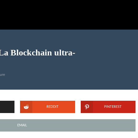
 Blockchain ultra-
ure
REDDIT
PINTEREST
EMAIL