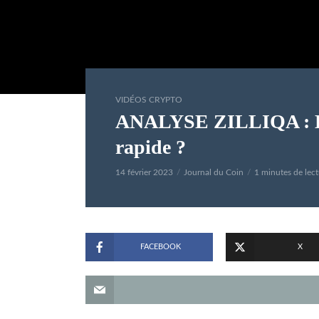
VIDÉOS CRYPTO
ANALYSE ZILLIQA : La
rapide ?
14 février 2023
Journal du Coin
1 minutes de lect
FACEBOOK
X