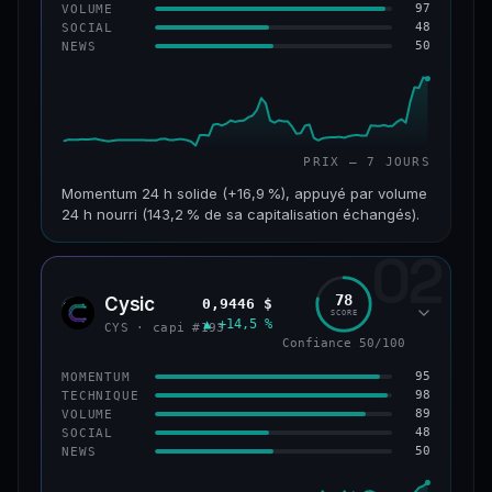
97
VOLUME
48
SOCIAL
50
NEWS
PRIX — 7 JOURS
Momentum 24 h solide (+16,9 %), appuyé par volume
24 h nourri (143,2 % de sa capitalisation échangés).
02
CAP. MARCHÉ
VOLUME 24 H
125 M$
179 M$
78
Cysic
0,9446 $
CYS
SCORE
▲ +14,5 %
VAR. 7 J
VAR. 30 J
CYS · capi #193
+24,2 %
−10,2 %
Confiance 50/100
95
MOMENTUM
VS ATH
RANG CAPI.
98
TECHNIQUE
−42,1 %
#220
89
VOLUME
48
SOCIAL
50
NEWS
43/100
CONFIANCE