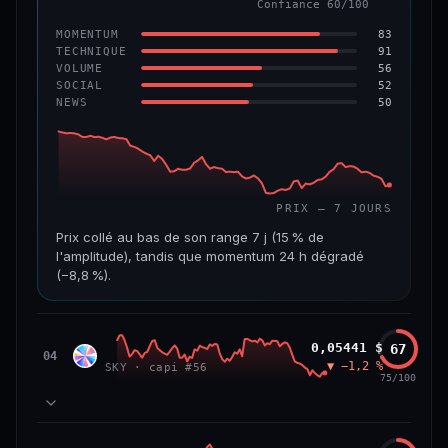
Confiance 60/100
−6,2 %
−22,2 %
83
MOMENTUM
VS ATH
RANG CAPI.
91
TECHNIQUE
−96,6 %
#143
56
VOLUME
52
SOCIAL
50
NEWS
69/100
CONFIANCE
PRIX — 7 JOURS
Prix collé au bas de son range 7 j (15 % de
l'amplitude), tandis que momentum 24 h dégradé
(−8,8 %).
CAP. MARCHÉ
VOLUME 24 H
508 M$
8,7 M$
Sky
0,05441 $
67
SKY
04
▼ −1,2 %
SKY · capi #56
VAR. 7 J
VAR. 30 J
75/100
−19,4 %
−28,6 %
VS ATH
RANG CAPI.
78
MOMENTUM