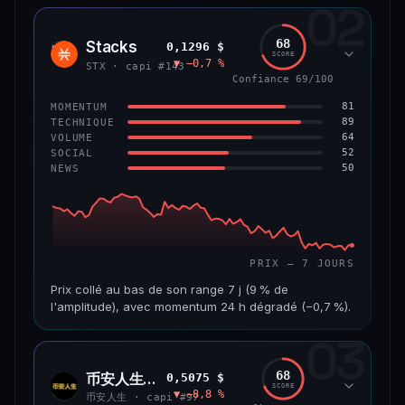
02
CAP. MARCHÉ
VOLUME 24 H
1,2 Md$
10,7 M$
68
Stacks
0,1296 $
STX
SCORE
▼ −0,7 %
VAR. 7 J
VAR. 30 J
STX · capi #143
−8,0 %
−9,9 %
Confiance 69/100
81
MOMENTUM
VS ATH
RANG CAPI.
89
TECHNIQUE
−55,9 %
#58
64
VOLUME
52
SOCIAL
50
NEWS
66/100
CONFIANCE
PRIX — 7 JOURS
Prix collé au bas de son range 7 j (9 % de
l'amplitude), avec momentum 24 h dégradé (−0,7 %).
03
CAP. MARCHÉ
VOLUME 24 H
241 M$
4,5 M$
68
币安人生 (BinanceLife)
0,5075 $
币安
SCORE
▼ −8,8 %
人生
VAR. 7 J
VAR. 30 J
币安人生 · capi #97