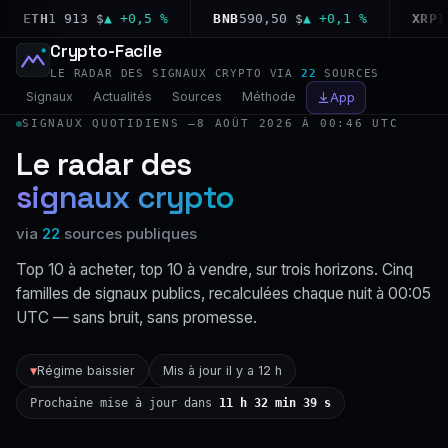
ETH
1 913 $
▲ +0,5 %
BNB
590,50 $
▲ +0,1 %
XRP
1,0
Crypto-Facile
LE RADAR DES SIGNAUX CRYPTO VIA
22
SOURCES
Signaux
Actualités
Sources
Méthode
App
SIGNAUX QUOTIDIENS —
8 AOÛT 2026 À 00:46 UTC
Le radar des
signaux crypto
via
22
sources publiques
Top 10 à acheter, top 10 à vendre, sur trois horizons. Cinq
familles de signaux publics, recalculées chaque nuit à 00:05
UTC — sans bruit, sans promesse.
Régime baissier
Mis à jour il y a 12 h
▼
Prochaine mise à jour dans
11 h 32 min 38 s