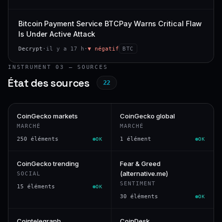
Bitcoin Payment Service BTCPay Warns Critical Flaw
Is Under Active Attack
Decrypt
·
il y a 17 h
·
▼ négatif
BTC
INSTRUMENT 03 — SOURCES
État des sources
22
CoinGecko markets
CoinGecko global
MARCHÉ
MARCHÉ
250 éléments
1 élément
OK
OK
CoinGecko trending
Fear & Greed
(alternative.me)
SOCIAL
SENTIMENT
15 éléments
OK
30 éléments
OK
Cointelegraph
CoinDesk