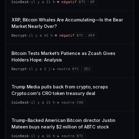
CoinDesk
·
il y a 21 h
·
▼ négatif
BTC
OP
−0,1 %
+0,1 %
CAP. MARCHÉ
VOLUME 24 H
VS ATH
RANG CAPI.
477 M$
1 464 $
XRP, Bitcoin Whales Are Accumulating—Is the Bear
−0,1 %
#29
Market Nearly Over?
VAR. 7 J
VAR. 30 J
65/100
CONFIANCE
Decrypt
·
il y a 42 h
·
▼ négatif
BTC
XRP
+0,6 %
−3,6 %
VS ATH
RANG CAPI.
Bitcoin Tests Market’s Patience as Zcash Gives
−94,7 %
#102
Holders Hope: Analysis
66/100
CONFIANCE
Decrypt
·
il y a 3 j
·
▪ neutre
BTC
ZEC
Trump Media pulls back from crypto, scraps
Crypto.com's CRO token treasury deal
CoinDesk
·
il y a 15 h
·
▪ neutre
CRO
Trump-Backed American Bitcoin director Justin
Mateen buys nearly $2 million of ABTC stock
CoinDesk
·
il y a 16 h
·
▪ neutre
BTC