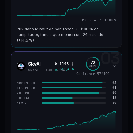
PRIX — 7 JOURS
Prix dans le haut de son range 7 j (100 % de
l'amplitude), tandis que momentum 24 h solide
(+14,5 %).
03
CAP. MARCHÉ
VOLUME 24 H
152 M$
34,0 M$
78
SkyAI
0,1143 $
SKYA
SCORE
▲ +12,4 %
VAR. 7 J
VAR. 30 J
SKYAI · capi #238
Confiance 57/100
+226,0 %
+211,4 %
95
MOMENTUM
VS ATH
RANG CAPI.
94
TECHNIQUE
−3,2 %
#193
90
VOLUME
48
SOCIAL
50
NEWS
50/100
CONFIANCE