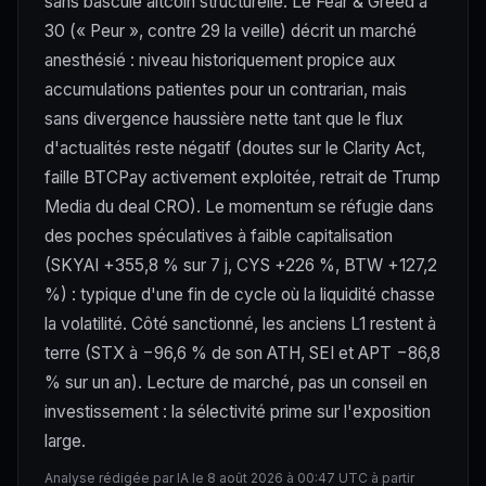
sans bascule altcoin structurelle. Le Fear & Greed à
30 (« Peur », contre 29 la veille) décrit un marché
anesthésié : niveau historiquement propice aux
accumulations patientes pour un contrarian, mais
sans divergence haussière nette tant que le flux
d'actualités reste négatif (doutes sur le Clarity Act,
faille BTCPay activement exploitée, retrait de Trump
Media du deal CRO). Le momentum se réfugie dans
des poches spéculatives à faible capitalisation
(SKYAI +355,8 % sur 7 j, CYS +226 %, BTW +127,2
%) : typique d'une fin de cycle où la liquidité chasse
la volatilité. Côté sanctionné, les anciens L1 restent à
terre (STX à −96,6 % de son ATH, SEI et APT −86,8
% sur un an). Lecture de marché, pas un conseil en
investissement : la sélectivité prime sur l'exposition
large.
Analyse rédigée par IA le 8 août 2026 à 00:47 UTC à partir