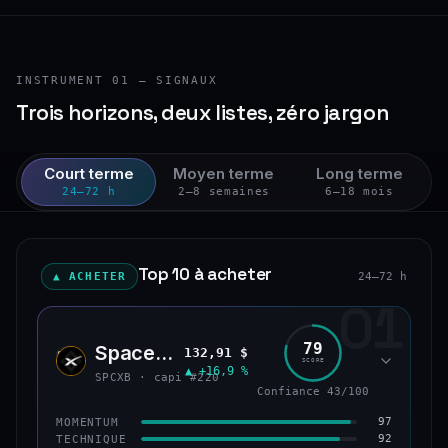
INSTRUMENT 01 — SIGNAUX
Trois horizons, deux listes, zéro jargon
Court terme
Moyen terme
Long terme
24–72 h
2–8 semaines
6–18 mois
Top 10 à acheter
▲ ACHETER
24–72 h
01
79
SpaceX (bStocks Tokenized Stock)
132,91 $
SPCX
SCORE
▲ +16,9 %
SPCXB · capi #220
Confiance 43/100
97
MOMENTUM
92
TECHNIQUE