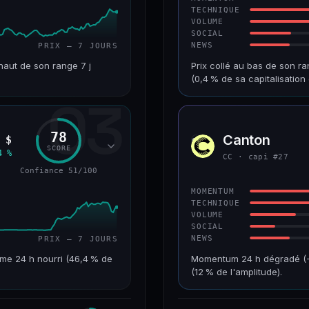
TECHNIQUE
VOLUME
SOCIAL
NEWS
PRIX — 7 JOURS
haut de son range 7 j
Prix collé au bas de son ra
(0,4 % de sa capitalisati
03
VAR. 7 J
CAP. MARCHÉ
+10,1 %
518 M$
78
Canton
 $
CC
RANG CAPI.
VAR. 30 J
SCORE
4 %
CC · capi #27
#90
−8,8 %
Confiance 51/100
61/100
CONFIANCE
MOMENTUM
TECHNIQUE
VOLUME
SOCIAL
NEWS
PRIX — 7 JOURS
me 24 h nourri (46,4 % de
Momentum 24 h dégradé (−10
(12 % de l'amplitude).
VAR. 7 J
CAP. MARCHÉ