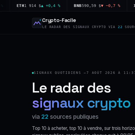
ETH
1 914 $
▲ +0,4 %
BNB
590,59 $
▼ −0,7 %
XRP
1
Crypto-Facile
LE RADAR DES SIGNAUX CRYPTO VIA
22
SOUR
SIGNAUX QUOTIDIENS —
7 AOÛT 2026 À 11:3
Le radar des
signaux crypto
via
22
sources publiques
Top 10 à acheter, top 10 à vendre, sur trois horizo