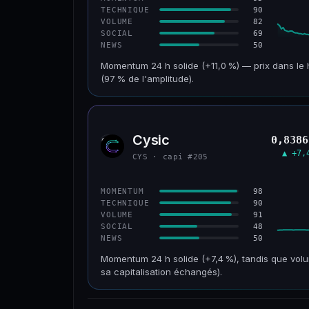
90
TECHNIQUE
82
VOLUME
69
SOCIAL
50
NEWS
Momentum 24 h solide (+11,0 %) — prix dans le 
(97 % de l'amplitude).
CAP. MARCHÉ
VOLUME 24 H
601 M$
47,5 M$
Cysic
0,8386
CYS
VAR. 30 J
VS ATH
▲ +7,
CYS · capi #205
+2,1 %
−69,5 %
CONFIANCE
98
MOMENTUM
90
TECHNIQUE
91
VOLUME
48
SOCIAL
50
NEWS
Momentum 24 h solide (+7,4 %), tandis que volu
sa capitalisation échangés).
CAP. MARCHÉ
VOLUME 24 H