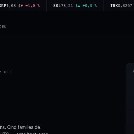
,03 $
▼ −1,0 %
SOL
73,51 $
▲ +0,3 %
TRX
0,3267 $
▼ 
CES
7 UTC
ns. Cinq familles de