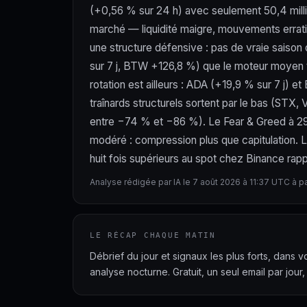
(+0,56 % sur 24 h) avec seulement 50,4 milli
marché — liquidité maigre, mouvements errat
une structure défensive : pas de vraie saison
sur 7 j, BTW +126,8 %) que le moteur moyen te
rotation est ailleurs : ADA (+19,9 % sur 7 j)
traînards structurels sortent par le bas (ST
entre −74 % et −86 %). Le Fear & Greed à 29 
modéré : compression plus que capitulation. 
huit fois supérieurs au spot chez Binance rapp
Analyse rédigée par IA le 7 août 2026 à 11:37 UTC à p
LE RÉCAP CHAQUE MATIN
Débrief du jour et signaux les plus forts, dans 
analyse nocturne. Gratuit, un seul email par jour,