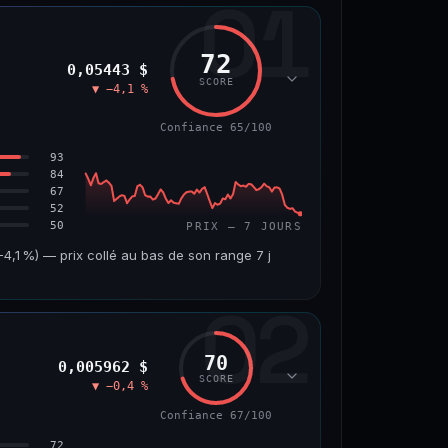
01
72
0,05443 $
SCORE
▼ −4,1 %
Confiance 65/100
93
84
67
52
50
PRIX — 7 JOURS
,1 %) — prix collé au bas de son range 7 j
02
VOLUME 24 H
VAR. 7 J
7,5 M$
−4,8 %
70
0,005962 $
VS ATH
RANG CAPI.
SCORE
▼ −0,4 %
−45,9 %
#56
Confiance 67/100
65/100
72