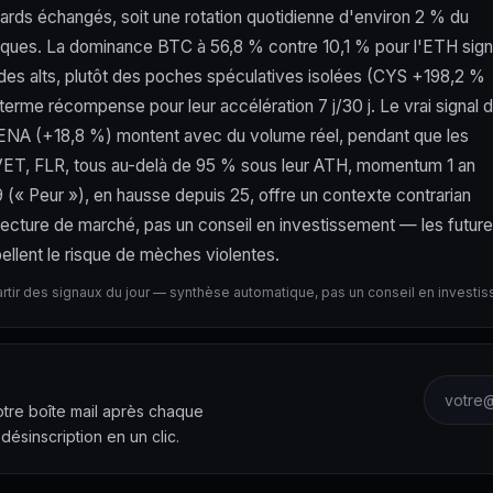
ards échangés, soit une rotation quotidienne d'environ 2 % du
iques. La dominance BTC à 56,8 % contre 10,1 % pour l'ETH sig
 des alts, plutôt des poches spéculatives isolées (CYS +198,2 %
rme récompense pour leur accélération 7 j/30 j. Le vrai signal 
 et ENA (+18,8 %) montent avec du volume réel, pendant que les
X, VET, FLR, tous au-delà de 95 % sous leur ATH, momentum 1 an
(« Peur »), en hausse depuis 25, offre un contexte contrarian
Lecture de marché, pas un conseil en investissement — les futur
ellent le risque de mèches violentes.
artir des signaux du jour — synthèse automatique, pas un conseil en investi
Adresse 
votre boîte mail après chaque
 désinscription en un clic.