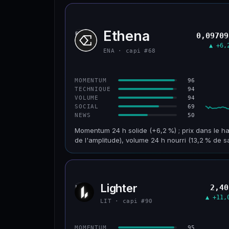
Ethena
ENA
0,09709
▲ +6,
ENA · capi #68
96
MOMENTUM
94
TECHNIQUE
94
VOLUME
69
SOCIAL
50
NEWS
Momentum 24 h solide (+6,2 %) ; prix dans le ha
de l'amplitude), volume 24 h nourri (13,2 % de s
CAP. MARCHÉ
VOLUME 24 H
955 M$
126 M$
Lighter
2,40
LIT
VAR. 30 J
VS ATH
▲ +11,
+32,8 %
−93,6 %
LIT · capi #90
CONFIANCE
95
MOMENTUM