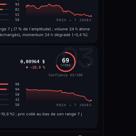
92
82
52
50
PRIX — 7 JOURS
nge 7 j (7 % de l'amplitude) ; volume 24 h atone
on échangés), momentum 24 h dégradé (−0,4 %).
03
VOLUME 24 H
VAR. 7 J
1,8 M$
−4,5 %
69
0,08964 $
VS ATH
RANG CAPI.
SCORE
▼ −10,9 %
−96,0 %
#97
Confiance 43/100
67/100
98
94
58
32
50
PRIX — 7 JOURS
,9 %) ; prix collé au bas de son range 7 j
VOLUME 24 H
VAR. 7 J