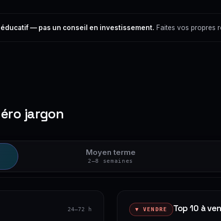
 éducatif — pas un conseil en investissement.
Faites vos propres 
zéro jargon
Moyen terme
2–8 semaines
Top 10 à ve
24–72 h
▼ VENDRE