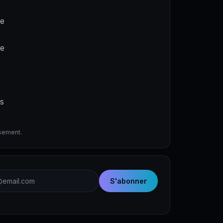
ne
de
es
ssement.
email
S'abonner