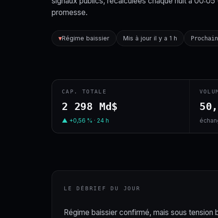
signaux publics, recalculées chaque nuit à 00:05
promesse.
Régime baissier
Mis à jour il y a 1 h
▼
Prochai
CAP. TOTALE
VOLU
2 298 Md$
50
▲ +0,56 % · 24 h
échang
LE DÉBRIEF DU JOUR
Régime baissier confirmé, mais sous tension bas