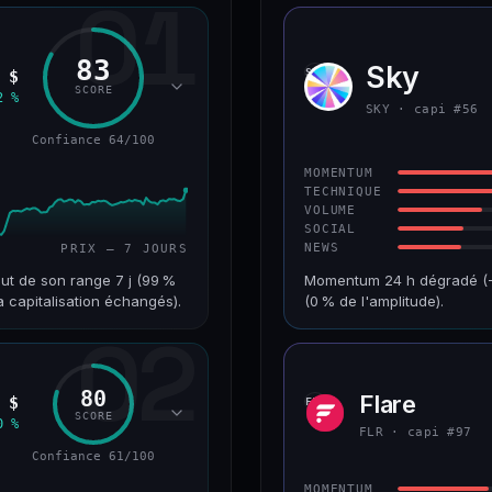
01
83
Sky
SKY
 $
SCORE
2 %
SKY · capi #56
Confiance 64/100
MOMENTUM
TECHNIQUE
VOLUME
SOCIAL
NEWS
PRIX — 7 JOURS
ut de son range 7 j (99 %
Momentum 24 h dégradé (−4
a capitalisation échangés).
(0 % de l'amplitude).
02
VAR. 7 J
CAP. MARCHÉ
+18,8 %
1,3 Md$
80
Flare
 $
FLR
RANG CAPI.
VAR. 30 J
SCORE
0 %
#68
+2,5 %
FLR · capi #97
Confiance 61/100
64/100
CONFIANCE
MOMENTUM