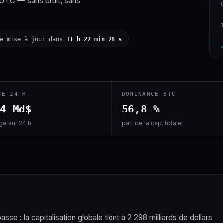
 UTC — sans bruit, sans
ne mise à jour dans
11 h 22 min 27 s
ME 24 H
DOMINANCE BTC
,4 Md$
56,8 %
é sur 24 h
part de la cap. totale
se : la capitalisation globale tient à 2 298 milliards de dollars