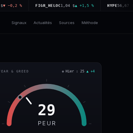
−0,2 %
FIGR_HELOC
1,04 $
▲ +1,5 %
HYPE
56,67 $
▲ +
Signaux
Actualités
Sources
Méthode
Hier : 25
▲ +4
FEAR & GREED
29
PEUR