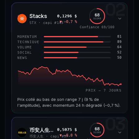
02
CAP. MARCHÉ
VOLUME 24 H
1,2 Md$
10,7 M$
68
Stacks
0,1296 $
STX
SCORE
▼ −0,7 %
VAR. 7 J
VAR. 30 J
STX · capi #143
−8,0 %
−9,9 %
Confiance 69/100
81
MOMENTUM
VS ATH
RANG CAPI.
89
TECHNIQUE
−55,9 %
#58
64
VOLUME
52
SOCIAL
50
NEWS
66/100
CONFIANCE
PRIX — 7 JOURS
Prix collé au bas de son range 7 j (9 % de
l'amplitude), avec momentum 24 h dégradé (−0,7 %).
03
CAP. MARCHÉ
VOLUME 24 H
241 M$
4,5 M$
68
币安人生 (BinanceLife)
0,5075 $
币安
SCORE
▼ −8,8 %
人生
VAR. 7 J
VAR. 30 J
币安人生 · capi #97