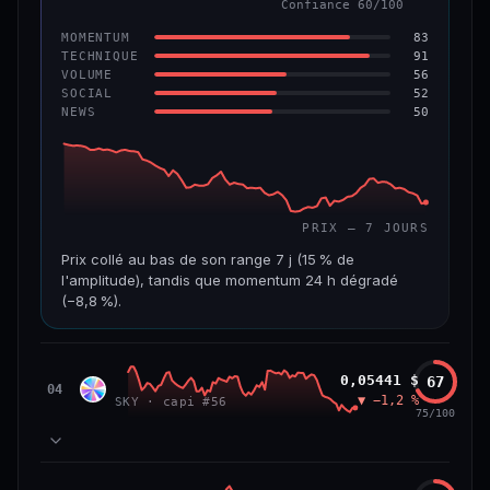
Confiance 60/100
−6,2 %
−22,2 %
83
MOMENTUM
VS ATH
RANG CAPI.
91
TECHNIQUE
−96,6 %
#143
56
VOLUME
52
SOCIAL
50
NEWS
69/100
CONFIANCE
PRIX — 7 JOURS
Prix collé au bas de son range 7 j (15 % de
l'amplitude), tandis que momentum 24 h dégradé
(−8,8 %).
CAP. MARCHÉ
VOLUME 24 H
508 M$
8,7 M$
Sky
0,05441 $
67
SKY
04
▼ −1,2 %
SKY · capi #56
VAR. 7 J
VAR. 30 J
75/100
−19,4 %
−28,6 %
VS ATH
RANG CAPI.
78
MOMENTUM