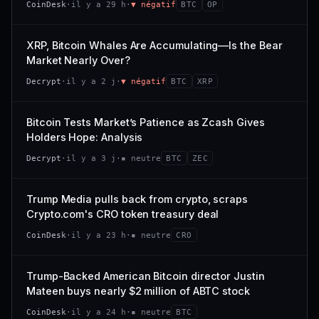
CoinDesk
·
il y a 29 h
·
▼ négatif
BTC
OP
−0,1 %
+0,1 %
CAP. MARCHÉ
VOLUME 24 H
VS ATH
RANG CAPI.
477 M$
1 464 $
XRP, Bitcoin Whales Are Accumulating—Is the Bear
−0,1 %
#29
Market Nearly Over?
VAR. 7 J
VAR. 30 J
65/100
CONFIANCE
Decrypt
·
il y a 2 j
·
▼ négatif
BTC
XRP
+0,6 %
−3,6 %
VS ATH
RANG CAPI.
Bitcoin Tests Market’s Patience as Zcash Gives
−94,7 %
#102
Holders Hope: Analysis
66/100
CONFIANCE
Decrypt
·
il y a 3 j
·
▪ neutre
BTC
ZEC
Trump Media pulls back from crypto, scraps
Crypto.com's CRO token treasury deal
CoinDesk
·
il y a 23 h
·
▪ neutre
CRO
Trump-Backed American Bitcoin director Justin
Mateen buys nearly $2 million of ABTC stock
CoinDesk
·
il y a 24 h
·
▪ neutre
BTC