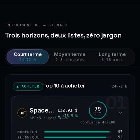
INSTRUMENT 01 — SIGNAUX
Trois horizons, deux listes, zéro jargon
Court terme
Moyen terme
Long terme
24–72 h
2–8 semaines
6–18 mois
Top 10 à acheter
▲ ACHETER
24–72 h
01
79
SpaceX (bStocks Tokenized Stock)
132,91 $
SPCX
SCORE
▲ +16,9 %
SPCXB · capi #220
Confiance 43/100
97
MOMENTUM
92
TECHNIQUE