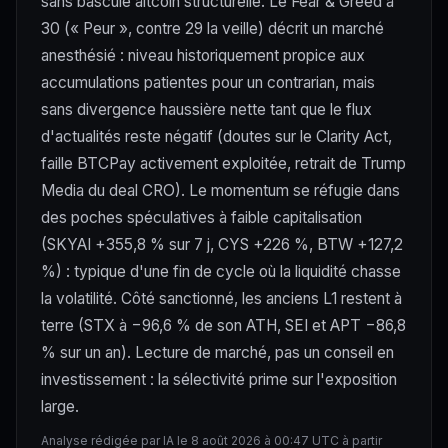
sans bascule altcoin structurelle. Le Fear & Greed à
30 (« Peur », contre 29 la veille) décrit un marché
anesthésié : niveau historiquement propice aux
accumulations patientes pour un contrarian, mais
sans divergence haussière nette tant que le flux
d'actualités reste négatif (doutes sur le Clarity Act,
faille BTCPay activement exploitée, retrait de Trump
Media du deal CRO). Le momentum se réfugie dans
des poches spéculatives à faible capitalisation
(SKYAI +355,8 % sur 7 j, CYS +226 %, BTW +127,2
%) : typique d'une fin de cycle où la liquidité chasse
la volatilité. Côté sanctionné, les anciens L1 restent à
terre (STX à −96,6 % de son ATH, SEI et APT −86,8
% sur un an). Lecture de marché, pas un conseil en
investissement : la sélectivité prime sur l'exposition
large.
Analyse rédigée par IA le 8 août 2026 à 00:47 UTC à partir