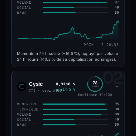
97
VOLUME
48
SOCIAL
50
NEWS
PRIX — 7 JOURS
Momentum 24 h solide (+16,9 %), appuyé par volume
24 h nourri (143,2 % de sa capitalisation échangés).
02
CAP. MARCHÉ
VOLUME 24 H
125 M$
179 M$
78
Cysic
0,9446 $
CYS
SCORE
▲ +14,5 %
VAR. 7 J
VAR. 30 J
CYS · capi #193
+24,2 %
−10,2 %
Confiance 50/100
95
MOMENTUM
VS ATH
RANG CAPI.
98
TECHNIQUE
−42,1 %
#220
89
VOLUME
48
SOCIAL
50
NEWS
43/100
CONFIANCE