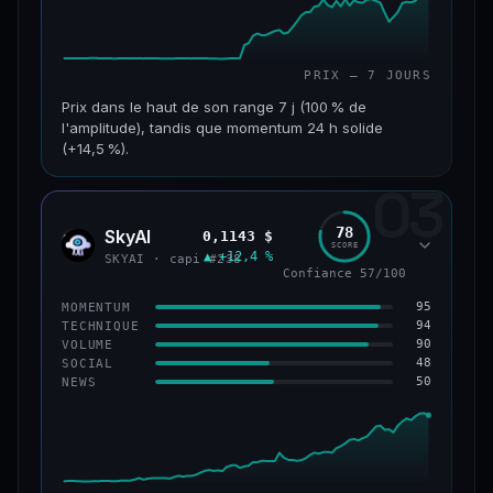
PRIX — 7 JOURS
Prix dans le haut de son range 7 j (100 % de
l'amplitude), tandis que momentum 24 h solide
(+14,5 %).
03
CAP. MARCHÉ
VOLUME 24 H
152 M$
34,0 M$
78
SkyAI
0,1143 $
SKYA
SCORE
▲ +12,4 %
VAR. 7 J
VAR. 30 J
SKYAI · capi #238
Confiance 57/100
+226,0 %
+211,4 %
95
MOMENTUM
VS ATH
RANG CAPI.
94
TECHNIQUE
−3,2 %
#193
90
VOLUME
48
SOCIAL
50
NEWS
50/100
CONFIANCE