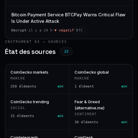
Bitcoin Payment Service BTCPay Warns Critical Flaw
Is Under Active Attack
Decrypt
·
il y a 24 h
·
▼ négatif
BTC
INSTRUMENT 03 — SOURCES
État des sources
22
CoinGecko markets
CoinGecko global
MARCHÉ
MARCHÉ
250 éléments
1 élément
OK
OK
CoinGecko trending
Fear & Greed
(alternative.me)
SOCIAL
SENTIMENT
15 éléments
OK
30 éléments
OK
Cointelegraph
CoinDesk