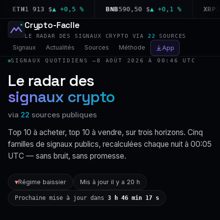
ETH
1 913 $
▲ +0,5 %
BNB
590,50 $
▲ +0,1 %
XRP
1,02
Crypto-Facile
LE RADAR DES SIGNAUX CRYPTO VIA
22
SOURCES
Signaux
Actualités
Sources
Méthode
App
SIGNAUX QUOTIDIENS —
8 AOÛT 2026 À 00:46 UTC
Le radar des
signaux crypto
via
22
sources publiques
Top 10 à acheter, top 10 à vendre, sur trois horizons. Cinq
familles de signaux publics, recalculées chaque nuit à 00:05
UTC — sans bruit, sans promesse.
Régime baissier
Mis à jour il y a 20 h
▼
Prochaine mise à jour dans
3 h 46 min 16 s