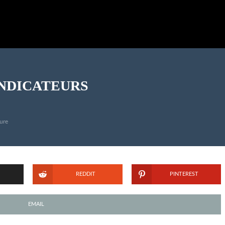
INDICATEURS
ure
REDDIT
PINTEREST
EMAIL