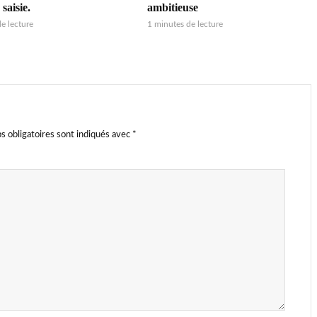
 saisie.
ambitieuse
e lecture
1 minutes de lecture
s obligatoires sont indiqués avec
*