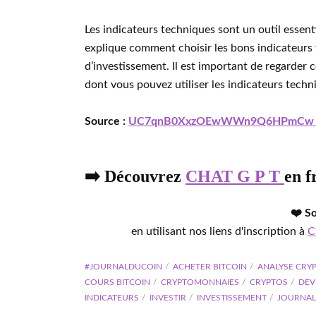
Les indicateurs techniques sont un outil essenti
explique comment choisir les bons indicateurs 
d’investissement. Il est important de regarder c
dont vous pouvez utiliser les indicateurs techn
Source :
UC7qnB0XxzOEwWWn9Q6HPmC
➡️ Découvrez
CHAT G P T
en f
❤️ S
en utilisant nos liens d'inscription à
C
#JOURNALDUCOIN
ACHETER BITCOIN
ANALYSE CRY
COURS BITCOIN
CRYPTOMONNAIES
CRYPTOS
DEV
INDICATEURS
INVESTIR
INVESTISSEMENT
JOURNAL