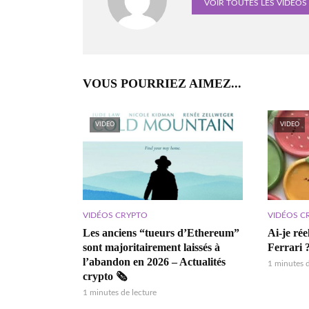
VOIR TOUTES LES VIDÉOS
VOUS POURRIEZ AIMEZ...
VIDEO
VIDEO
VIDÉOS CRYPTO
VIDÉOS C
Les anciens “tueurs d’Ethereum”
Ai-je ré
sont majoritairement laissés à
Ferrari 
l’abandon en 2026 – Actualités
1 minutes d
crypto 🗞️
1 minutes de lecture