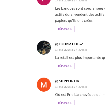
17 mai 2026 à 2 h 30 min
Les banques sont spécialisées 
actifs durs, vendent des acti
papiers qu'ils ont crées.
RÉPONDRE
@JOHNALOE-Z
17 mai 2026 à 2 h 30 min
La retail est plus importante qu
RÉPONDRE
@MIPPOROX
17 mai 2026 à 2 h 30 min
Où est Eric L'archevêque qui n
RÉPONDRE