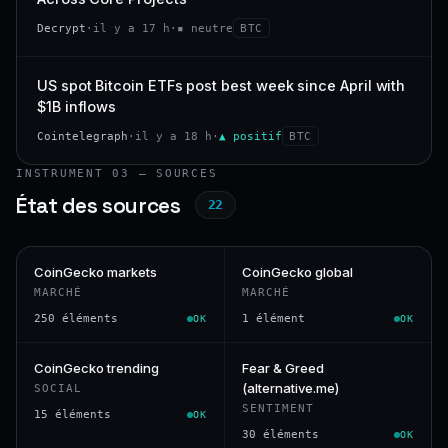
Decrypt
·
il y a 17 h
·
▪ neutre
BTC
US spot Bitcoin ETFs post best week since April with
$1B inflows
Cointelegraph
·
il y a 18 h
·
▲ positif
BTC
INSTRUMENT 03 — SOURCES
État des sources
22
CoinGecko markets
CoinGecko global
MARCHÉ
MARCHÉ
250 éléments
1 élément
OK
OK
CoinGecko trending
Fear & Greed
(alternative.me)
SOCIAL
SENTIMENT
15 éléments
OK
30 éléments
OK