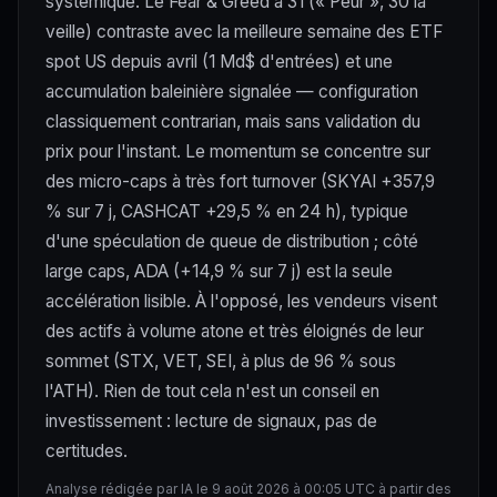
systémique. Le Fear & Greed à 31 (« Peur », 30 la
veille) contraste avec la meilleure semaine des ETF
spot US depuis avril (1 Md$ d'entrées) et une
accumulation baleinière signalée — configuration
classiquement contrarian, mais sans validation du
prix pour l'instant. Le momentum se concentre sur
des micro-caps à très fort turnover (SKYAI +357,9
% sur 7 j, CASHCAT +29,5 % en 24 h), typique
d'une spéculation de queue de distribution ; côté
large caps, ADA (+14,9 % sur 7 j) est la seule
accélération lisible. À l'opposé, les vendeurs visent
des actifs à volume atone et très éloignés de leur
sommet (STX, VET, SEI, à plus de 96 % sous
l'ATH). Rien de tout cela n'est un conseil en
investissement : lecture de signaux, pas de
certitudes.
Analyse rédigée par IA le 9 août 2026 à 00:05 UTC à partir des