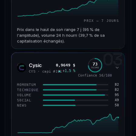
PRIX — 7 JOURS
Prix dans le haut de son range 7 j (95 % de
l'amplitude), volume 24 h nourri (39,7 % de sa
capitalisation échangés).
03
CAP. MARCHÉ
VOLUME 24 H
117 M$
46,3 M$
73
Cysic
0,9649 $
CYS
SCORE
▲ +1,5 %
VAR. 7 J
VAR. 30 J
CYS · capi #191
Confiance 56/100
+357,9 %
+203,1 %
82
MOMENTUM
VS ATH
RANG CAPI.
82
TECHNIQUE
−86,3 %
#235
95
VOLUME
49
SOCIAL
50
NEWS
67/100
CONFIANCE