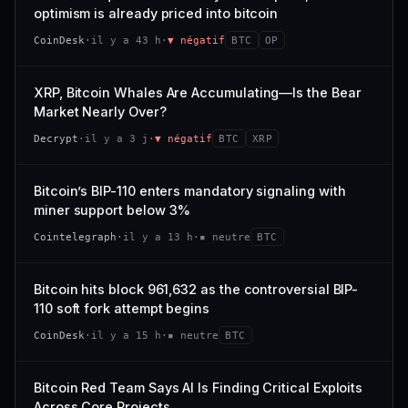
VAR. 7 J
VAR. 30 J
optimism is already priced into bitcoin
momentum 24 h dégradé (+0,0 %), volume 24 h atone
54/100
CONFIANCE
−0,1 %
+0,1 %
(0,9 % de sa capitalisation échangés).
CoinDesk
·
il y a 43 h
·
▼ négatif
BTC
OP
VS ATH
RANG CAPI.
CAP. MARCHÉ
VOLUME 24 H
−0,1 %
#30
538 M$
4,7 M$
XRP, Bitcoin Whales Are Accumulating—Is the Bear
Market Nearly Over?
65/100
CONFIANCE
VAR. 7 J
VAR. 30 J
Decrypt
·
il y a 3 j
·
▼ négatif
BTC
XRP
−2,9 %
−1,9 %
VS ATH
RANG CAPI.
Bitcoin’s BIP-110 enters mandatory signaling with
−50,0 %
#93
miner support below 3%
71/100
CONFIANCE
Cointelegraph
·
il y a 13 h
·
▪ neutre
BTC
Bitcoin hits block 961,632 as the controversial BIP-
110 soft fork attempt begins
CoinDesk
·
il y a 15 h
·
▪ neutre
BTC
Bitcoin Red Team Says AI Is Finding Critical Exploits
Across Core Projects