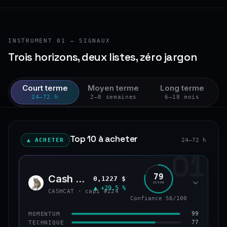
INSTRUMENT 01 — SIGNAUX
Trois horizons, deux listes, zéro jargon
Court terme
Moyen terme
Long terme
24–72 h
2–8 semaines
6–18 mois
Top 10 à acheter
▲ ACHETER
24–72 h
01
79
Cash Cat
0,1227 $
CASH
SCORE
▲ +29,5 %
CASHCAT · capi #224
Confiance 56/100
99
MOMENTUM
77
TECHNIQUE