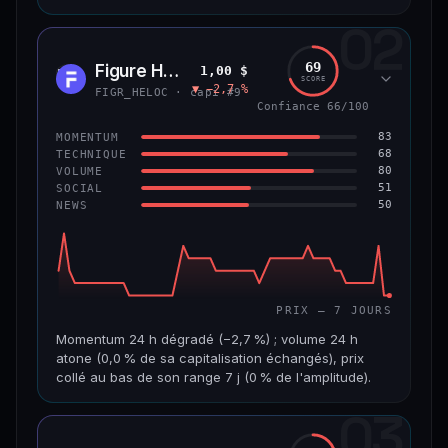
02
CAP. MARCHÉ
VOLUME 24 H
8,9 Md$
484 355 $
69
Figure Heloc
1,00 $
FIGR
SCORE
▼ −2,7 %
VAR. 7 J
VAR. 30 J
FIGR_HELOC · capi #9
−0,6 %
+2,0 %
Confiance 66/100
83
MOMENTUM
VS ATH
RANG CAPI.
68
TECHNIQUE
−8,5 %
#14
80
VOLUME
51
SOCIAL
50
NEWS
69/100
CONFIANCE
PRIX — 7 JOURS
Momentum 24 h dégradé (−2,7 %) ; volume 24 h
atone (0,0 % de sa capitalisation échangés), prix
collé au bas de son range 7 j (0 % de l'amplitude).
03
CAP. MARCHÉ
VOLUME 24 H
21,1 Md$
3,8 M$