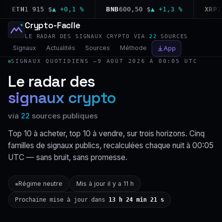
ETH
1 915 $
▲ +0,1 %
BNB
600,50 $
▲ +1,3 %
XRP
1,04
Crypto-Facile
LE RADAR DES SIGNAUX CRYPTO VIA
22
SOURCES
Signaux
Actualités
Sources
Méthode
App
SIGNAUX QUOTIDIENS —
9 AOÛT 2026 À 00:05 UTC
Le radar des
signaux crypto
via
22
sources publiques
Top 10 à acheter, top 10 à vendre, sur trois horizons. Cinq
familles de signaux publics, recalculées chaque nuit à 00:05
UTC — sans bruit, sans promesse.
Régime neutre
Mis à jour il y a 11 h
▪
Prochaine mise à jour dans
13 h 24 min 20 s