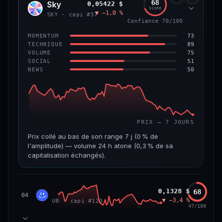
68
Sky
0,05422 $
SKY
SCORE
▼ −1,0 %
VAR. 7 J
VAR. 30 J
SKY · capi #57
Confiance 70/100
0,0 %
−3,2 %
73
MOMENTUM
VS ATH
RANG CAPI.
89
TECHNIQUE
−5,6 %
#9
75
VOLUME
51
SOCIAL
50
NEWS
66/100
CONFIANCE
PRIX — 7 JOURS
Prix collé au bas de son range 7 j (0 % de
l'amplitude) — volume 24 h atone (0,3 % de sa
capitalisation échangés).
CAP. MARCHÉ
VOLUME 24 H
1,3 Md$
3,9 M$
Unibase
0,1328 $
68
UB
04
▼ −3,4 %
UB · capi #120
VAR. 7 J
VAR. 30 J
47/100
−3,2 %
−3,5 %