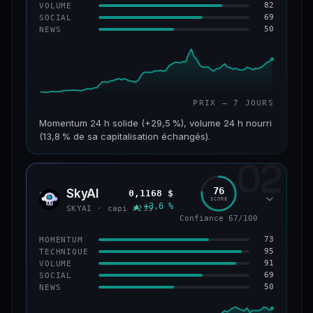
82
VOLUME
69
SOCIAL
50
NEWS
PRIX — 7 JOURS
Momentum 24 h solide (+29,5 %), volume 24 h nourri
(13,8 % de sa capitalisation échangés).
02
CAP. MARCHÉ
VOLUME 24 H
121 M$
16,7 M$
76
SkyAI
0,1168 $
SKYA
SCORE
▲ +3,6 %
VAR. 7 J
VAR. 30 J
SKYAI · capi #235
+213,9 %
+10,2 %
Confiance 67/100
73
MOMENTUM
VS ATH
RANG CAPI.
95
TECHNIQUE
−46,4 %
#224
91
VOLUME
69
SOCIAL
50
NEWS
56/100
CONFIANCE