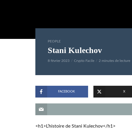
PEOPLE
Stani Kulechov
8 février 2023
Crypto Facile
2 minutes de lecture
FACEBOOK
X
<h1>L’histoire de Stani Kulechov</h1>