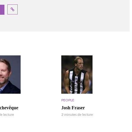
PEOPLE
Josh Fraser
rchevêque
2 minutes de lecture
e lecture