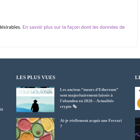
désirables.
En savoir plus sur la façon dont les données de
LES PLUS VUES
L
Les anciens “tueurs d’Ethereum”
sont majoritairement laissés à
l’abandon en 2026 – Actualités
crypto 🗞️
au
Ai-je réellement acquis une Ferrari
?