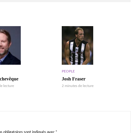
PEOPLE
Josh Fraser
rchevêque
2 minutes de lecture
e lecture
s obligatoires sont indiqués avec
*