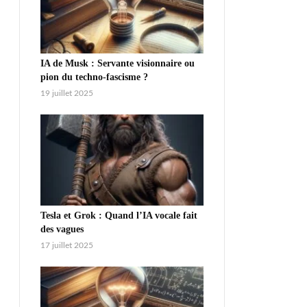
IA de Musk : Servante visionnaire ou
pion du techno-fascisme ?
19 juillet 2025
Tesla et Grok : Quand l’IA vocale fait
des vagues
17 juillet 2025