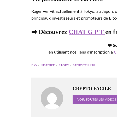
Roger Ver vit actuellement à Tokyo, au Japon, o
principaux investisseurs et promoteurs de Bitco
➡️ Découvrez
CHAT G P T
en f
❤️ S
en utilisant nos liens d'inscription à
C
BIO
HISTOIRE
STORY
STORYTELLING
CRYPTO FACILE
VOIR TOUTES LES VIDÉOS