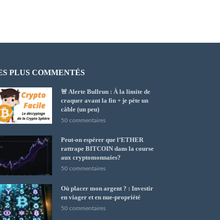
ES PLUS COMMENTÉS
🚨 Alerte Bullrun : À la limite de
craquer avant la fin + je pète un
câble (un peu)
50 commentaires
Peut-on espérer que l’ETHER
rattrape BITCOIN dans la course
aux cryptomonnaies?
50 commentaires
Où placer mon argent ? : Investir
en viager et en nue-propriété
50 commentaires