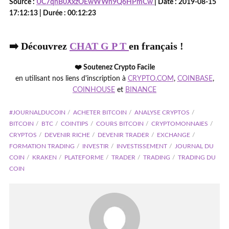
Source :
UC7qnB0XxzOEwWWn9Q6HPmCw
| Date : 2019-08-15
17:12:13 | Durée : 00:12:23
➡️ Découvrez
CHAT G P T
en français !
❤️ Soutenez Crypto Facile
en utilisant nos liens d'inscription à
CRYPTO.COM
,
COINBASE
,
COINHOUSE
et
BINANCE
#JOURNALDUCOIN
ACHETER BITCOIN
ANALYSE CRYPTOS
BITCOIN
BTC
COINTIPS
COURS BITCOIN
CRYPTOMONNAIES
CRYPTOS
DEVENIR RICHE
DEVENIR TRADER
EXCHANGE
FORMATION TRADING
INVESTIR
INVESTISSEMENT
JOURNAL DU
COIN
KRAKEN
PLATEFORME
TRADER
TRADING
TRADING DU
COIN