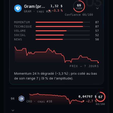
03
299 M$
4,0 M$
69
Gram (prev. Toncoin)
1,32 $
GRAM
SCORE
▼ −3,3 %
VAR. 7 J
VAR. 30 J
GRAM · capi #26
Confiance 66/100
−8,0 %
−42,0 %
87
MOMENTUM
VS ATH
RANG CAPI.
87
TECHNIQUE
−84,8 %
#125
57
VOLUME
52
SOCIAL
50
NEWS
59/100
CONFIANCE
PRIX — 7 JOURS
Momentum 24 h dégradé (−3,3 %) ; prix collé au bas
de son range 7 j (9 % de l'amplitude).
CAP. MARCHÉ
VOLUME 24 H
3,6 Md$
15,5 M$
Cronos
0,04797 $
67
CRO
04
▼ −2,7 %
CRO · capi #38
VAR. 7 J
VAR. 30 J
63/100
−7,5 %
−20,7 %