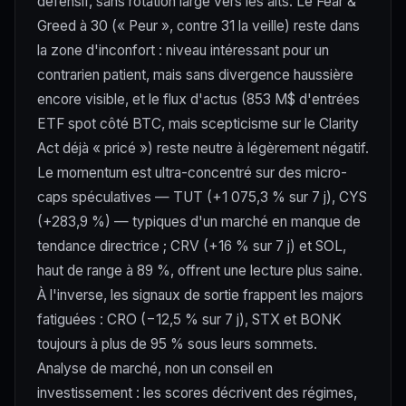
défensif, sans rotation large vers les alts. Le Fear &
Greed à 30 (« Peur », contre 31 la veille) reste dans
la zone d'inconfort : niveau intéressant pour un
contrarien patient, mais sans divergence haussière
encore visible, et le flux d'actus (853 M$ d'entrées
ETF spot côté BTC, mais scepticisme sur le Clarity
Act déjà « pricé ») reste neutre à légèrement négatif.
Le momentum est ultra-concentré sur des micro-
caps spéculatives — TUT (+1 075,3 % sur 7 j), CYS
(+283,9 %) — typiques d'un marché en manque de
tendance directrice ; CRV (+16 % sur 7 j) et SOL,
haut de range à 89 %, offrent une lecture plus saine.
À l'inverse, les signaux de sortie frappent les majors
fatiguées : CRO (−12,5 % sur 7 j), STX et BONK
toujours à plus de 95 % sous leurs sommets.
Analyse de marché, non un conseil en
investissement : les scores décrivent des régimes,