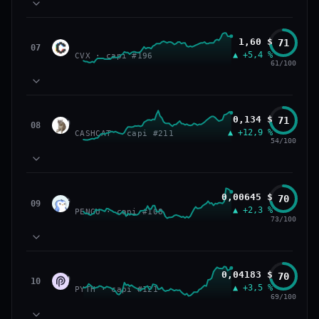
50
NEWS
PRIX — 7 JOURS
Prix dans le haut de son range 7 j (100 % de l'amplitude),
74
MOMENTUM
tandis que volume 24 h nourri (54,3 % de sa
Convex Finance
1,60 $
71
76
TECHNIQUE
CVX
07
capitalisation échangés).
▲ +5,4 %
86
CVX · capi #196
VOLUME
61/100
68
SOCIAL
50
CAP. MARCHÉ
VOLUME 24 H
NEWS
PRIX — 7 JOURS
173 M$
93,9 M$
Prix dans le haut de son range 7 j (89 % de l'amplitude)
96
MOMENTUM
et 6ᵉ coin le plus recherché sur CoinGecko.
Cash Cat
0,134 $
71
VAR. 7 J
VAR. 30 J
87
TECHNIQUE
CASH
08
▲ +12,9 %
60
+283,9 %
+268,6 %
CASHCAT · capi #211
VOLUME
54/100
CAP. MARCHÉ
VOLUME 24 H
48
SOCIAL
44,4 Md$
1,1 Md$
50
NEWS
PRIX — 7 JOURS
VS ATH
RANG CAPI.
−16,4 %
#170
Volume 24 h nourri (5,9 % de sa capitalisation échangés)
VAR. 7 J
VAR. 30 J
80
MOMENTUM
— prix dans le haut de son range 7 j (74 % de
Pudgy Penguins
0,00645 $
70
+3,6 %
−2,4 %
87
TECHNIQUE
PENG
09
l'amplitude).
51/100
CONFIANCE
▲ +2,3 %
84
PENGU · capi #108
VOLUME
73/100
48
SOCIAL
VS ATH
RANG CAPI.
50
CAP. MARCHÉ
VOLUME 24 H
NEWS
PRIX — 7 JOURS
−74,0 %
#7
1,9 Md$
114 M$
Momentum 24 h solide (+5,4 %), prix dans le haut de son
70
MOMENTUM
range 7 j (82 % de l'amplitude).
77/100
CONFIANCE
Pyth Network
0,04183 $
70
VAR. 7 J
VAR. 30 J
66
TECHNIQUE
PYTH
10
▲ +3,5 %
92
+5,0 %
−5,0 %
PYTH · capi #121
VOLUME
69/100
CAP. MARCHÉ
VOLUME 24 H
69
SOCIAL
160 M$
7,5 M$
50
NEWS
PRIX — 7 JOURS
VS ATH
RANG CAPI.