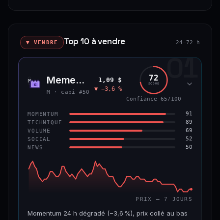
−73,4 %
#42
Prix dans le haut de son range 7 j (82 % de l'amplitude),
VAR. 7 J
VAR. 30 J
84
MOMENTUM
volume 24 h nourri (15,8 % de sa capitalisation
+22,7 %
+27,6 %
80
TECHNIQUE
échangés).
76/100
CONFIANCE
78
VOLUME
Top 10 à vendre
48
SOCIAL
▼ VENDRE
24–72 h
VS ATH
RANG CAPI.
50
CAP. MARCHÉ
VOLUME 24 H
NEWS
PRIX — 7 JOURS
−97,3 %
#196
01
133 M$
20,9 M$
Volume 24 h nourri (14,7 % de sa capitalisation
échangés), momentum 24 h solide (+2,3 %) et 3ᵉ coin le
61/100
CONFIANCE
72
MemeCore
VAR. 7 J
VAR. 30 J
1,09 $
M
plus recherché sur CoinGecko.
SCORE
+202,1 %
−13,4 %
▼ −3,6 %
M · capi #50
Confiance 65/100
CAP. MARCHÉ
VOLUME 24 H
PRIX — 7 JOURS
VS ATH
RANG CAPI.
405 M$
59,6 M$
91
MOMENTUM
−41,4 %
#211
Momentum 24 h solide (+3,5 %), avec prix dans le haut
89
TECHNIQUE
de son range 7 j (88 % de l'amplitude).
69
VOLUME
VAR. 7 J
VAR. 30 J
54/100
CONFIANCE
52
SOCIAL
+4,4 %
+2,6 %
50
NEWS
CAP. MARCHÉ
VOLUME 24 H
330 M$
22,1 M$
VS ATH
RANG CAPI.
−90,6 %
#108
VAR. 7 J
VAR. 30 J
+6,1 %
−11,4 %
73/100
CONFIANCE
PRIX — 7 JOURS
VS ATH
RANG CAPI.
Momentum 24 h dégradé (−3,6 %), prix collé au bas
−96,5 %
#121