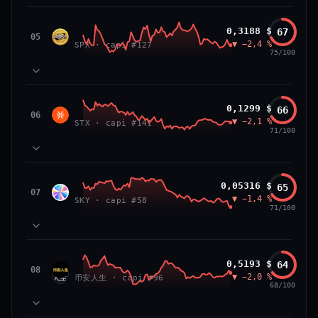
VS ATH
RANG CAPI.
81
MOMENTUM
−84,0 %
#26
SPX6900
0,3188 $
67
87
TECHNIQUE
SPX
05
▼ −2,4 %
71
SPX · capi #127
VOLUME
75/100
66/100
CONFIANCE
39
SOCIAL
50
NEWS
83
MOMENTUM
Stacks
0,1299 $
66
64
TECHNIQUE
STX
06
▼ −2,1 %
72
STX · capi #141
VOLUME
71/100
52
SOCIAL
50
NEWS
PRIX — 7 JOURS
Prix collé au bas de son range 7 j (20 % de l'amplitude),
83
MOMENTUM
momentum 24 h dégradé (−2,7 %) et volume 24 h atone
Sky
0,05316 $
65
81
TECHNIQUE
SKY
07
(0,3 % de sa capitalisation échangés).
▼ −1,4 %
54
SKY · capi #58
VOLUME
71/100
52
SOCIAL
50
CAP. MARCHÉ
VOLUME 24 H
NEWS
PRIX — 7 JOURS
2,3 Md$
5,7 M$
Momentum 24 h dégradé (−2,4 %), tandis que volume 24
65
MOMENTUM
h atone (1,0 % de sa capitalisation échangés).
币安人生 (BinanceLife)
0,5193 $
64
VAR. 7 J
VAR. 30 J
90
TECHNIQUE
币安
08
▼ −2,0 %
72
−12,5 %
−14,0 %
币安人生 · capi #96
VOLUME
人生
68/100
CAP. MARCHÉ
VOLUME 24 H
52
SOCIAL
297 M$
2,9 M$
50
NEWS
PRIX — 7 JOURS
VS ATH
RANG CAPI.