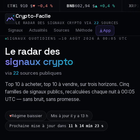
ETH
1 910 $
▼ −0,4 %
BNB
602,94 $
▲ +0,4 %
XRP
1,03
Crypto-Facile
LE RADAR DES SIGNAUX CRYPTO VIA
22
SOURCES
Signaux
Actualités
Sources
Méthode
App
SIGNAUX QUOTIDIENS —
10 AOÛT 2026 À 00:05 UTC
Le radar des
signaux crypto
via
22
sources publiques
Top 10 à acheter, top 10 à vendre, sur trois horizons. Cinq
familles de signaux publics, recalculées chaque nuit à 00:05
UTC — sans bruit, sans promesse.
Régime baissier
Mis à jour il y a 13 h
▼
Prochaine mise à jour dans
11 h 14 min 22 s