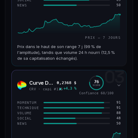
50
NEWS
61/100
CONFIANCE
PRIX — 7 JOURS
Prix dans le haut de son range 7 j (99 % de
l'amplitude), tandis que volume 24 h nourri (12,5 %
de sa capitalisation échangés).
03
CAP. MARCHÉ
VOLUME 24 H
1,1 Md$
132 M$
76
Curve DAO
0,2368 $
CRV
SCORE
▲ +4,3 %
VAR. 7 J
VAR. 30 J
CRV · capi #115
Confiance 60/100
+27,3 %
+82,3 %
91
MOMENTUM
VS ATH
RANG CAPI.
91
TECHNIQUE
−69,6 %
#65
88
VOLUME
48
SOCIAL
50
NEWS
66/100
CONFIANCE