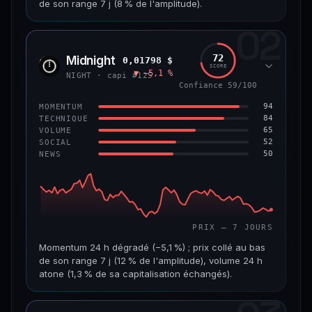
de son range 7 j (8 % de l'amplitude).
69/100
CONFIANCE
02
CAP. MARCHÉ
VOLUME 24 H
1,5 Md$
5,7 M$
72
Midnight
0,01798 $
NIGH
SCORE
▼ −5,1 %
VAR. 7 J
VAR. 30 J
NIGHT · capi #125
−7,5 %
−16,9 %
Confiance 59/100
94
MOMENTUM
VS ATH
RANG CAPI.
84
TECHNIQUE
−80,6 %
#50
65
VOLUME
52
SOCIAL
50
NEWS
65/100
CONFIANCE
PRIX — 7 JOURS
Momentum 24 h dégradé (−5,1 %) ; prix collé au bas
de son range 7 j (12 % de l'amplitude), volume 24 h
atone (1,3 % de sa capitalisation échangés).
CAP. MARCHÉ
VOLUME 24 H