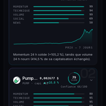
99
MOMENTUM
94
TECHNIQUE
99
VOLUME
69
SOCIAL
50
NEWS
PRIX — 7 JOURS
Momentum 24 h solide (+105,2 %), tandis que volume
24 h nourri (414,5 % de sa capitalisation échangés).
02
CAP. MARCHÉ
VOLUME 24 H
171 M$
708 M$
79
Pump.fun
0,002677 $
PUMP
SCORE
▲ +10,8 %
VAR. 7 J
VAR. 30 J
PUMP · capi #65
+1 075,3 %
+1 610,9 %
Confiance 66/100
80
MOMENTUM
VS ATH
RANG CAPI.
95
TECHNIQUE
−28,0 %
#179
95
VOLUME
69
SOCIAL