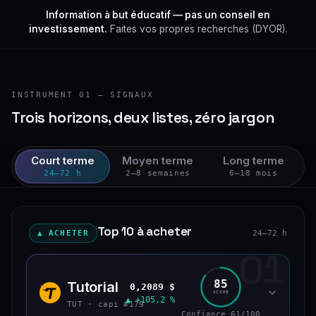
Information à but éducatif — pas un conseil en
investissement.
Faites vos propres recherches (DYOR).
INSTRUMENT 01 — SIGNAUX
Trois horizons, deux listes, zéro jargon
Court terme
Moyen terme
Long terme
24–72 h
2–8 semaines
6–18 mois
Top 10 à acheter
▲ ACHETER
24–72 h
01
85
Tutorial
0,2089 $
TUT
SCORE
▲ +105,2 %
TUT · capi #179
Confiance 61/100