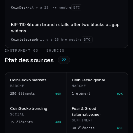
CoinDesk
·
il y a 23 h
·
▪ neutre
BTC
BIP-110 Bitcoin branch stalls after two blocks as gap
widens
Cointelegraph
·
il y a 26 h
·
▪ neutre
BTC
INSTRUMENT 03 — SOURCES
État des sources
22
CoinGecko markets
CoinGecko global
MARCHÉ
MARCHÉ
250 éléments
1 élément
OK
OK
CoinGecko trending
Fear & Greed
(alternative.me)
SOCIAL
SENTIMENT
15 éléments
OK
30 éléments
OK