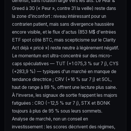
défensif, sans rotation large vers les alts. Le Fear &
Greed à 30 (« Peur », contre 31 la veille) reste dans
la zone d'inconfort : niveau intéressant pour un
contrarien patient, mais sans divergence haussière
encore visible, et le flux d'actus (853 M$ d'entrées
ETF spot côté BTC, mais scepticisme sur le Clarity
Act déjà « pricé ») reste neutre à légèrement négatif.
Le momentum est ultra-concentré sur des micro-
caps spéculatives — TUT (+1 075,3 % sur 7 j), CYS
(+283,9 %) — typiques d'un marché en manque de
tendance directrice ; CRV (+16 % sur 7 j) et SOL,
haut de range à 89 %, offrent une lecture plus saine.
À l'inverse, les signaux de sortie frappent les majors
fatiguées : CRO (−12,5 % sur 7 j), STX et BONK
toujours à plus de 95 % sous leurs sommets.
Analyse de marché, non un conseil en
investissement : les scores décrivent des régimes,