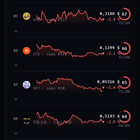
VS ATH
RANG CAPI.
81
MOMENTUM
−84,0 %
#26
SPX6900
0,3188 $
67
87
TECHNIQUE
SPX
05
▼ −2,4 %
71
SPX · capi #127
VOLUME
75/100
66/100
CONFIANCE
39
SOCIAL
50
NEWS
83
MOMENTUM
Stacks
0,1299 $
66
64
TECHNIQUE
STX
06
▼ −2,1 %
72
STX · capi #141
VOLUME
71/100
52
SOCIAL
50
NEWS
PRIX — 7 JOURS
Prix collé au bas de son range 7 j (20 % de l'amplitude),
83
MOMENTUM
momentum 24 h dégradé (−2,7 %) et volume 24 h atone
Sky
0,05316 $
65
81
TECHNIQUE
SKY
07
(0,3 % de sa capitalisation échangés).
▼ −1,4 %
54
SKY · capi #58
VOLUME
71/100
52
SOCIAL
50
CAP. MARCHÉ
VOLUME 24 H
NEWS
PRIX — 7 JOURS
2,3 Md$
5,7 M$
Momentum 24 h dégradé (−2,4 %), tandis que volume 24
65
MOMENTUM
h atone (1,0 % de sa capitalisation échangés).
币安人生 (BinanceLife)
0,5193 $
64
VAR. 7 J
VAR. 30 J
90
TECHNIQUE
币安
08
▼ −2,0 %
72
−12,5 %
−14,0 %
币安人生 · capi #96
VOLUME
人生
68/100
CAP. MARCHÉ
VOLUME 24 H
52
SOCIAL
297 M$
2,9 M$
50
NEWS
PRIX — 7 JOURS
VS ATH
RANG CAPI.