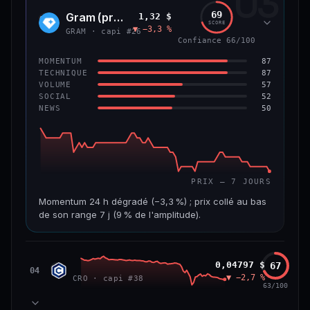
03
299 M$
4,0 M$
69
Gram (prev. Toncoin)
1,32 $
GRAM
SCORE
▼ −3,3 %
VAR. 7 J
VAR. 30 J
GRAM · capi #26
Confiance 66/100
−8,0 %
−42,0 %
87
MOMENTUM
VS ATH
RANG CAPI.
87
TECHNIQUE
−84,8 %
#125
57
VOLUME
52
SOCIAL
50
NEWS
59/100
CONFIANCE
PRIX — 7 JOURS
Momentum 24 h dégradé (−3,3 %) ; prix collé au bas
de son range 7 j (9 % de l'amplitude).
CAP. MARCHÉ
VOLUME 24 H
3,6 Md$
15,5 M$
Cronos
0,04797 $
67
CRO
04
▼ −2,7 %
CRO · capi #38
VAR. 7 J
VAR. 30 J
63/100
−7,5 %
−20,7 %