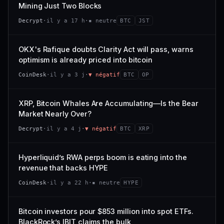
VAR. 7 J
VAR. 30 J
Mining Just Two Blocks
; prix collé au bas de son range 7 j (0 % de l'amplitude),
68/100
CONFIANCE
−3,0 %
−4,1 %
momentum 24 h dégradé (−2,7 %).
Decrypt
·
il y a 17 h
·
▪ neutre
BTC
JST
VS ATH
RANG CAPI.
CAP. MARCHÉ
VOLUME 24 H
−97,7 %
#79
21,1 Md$
3,8 M$
OKX's Rafique doubts Clarity Act will pass, warns
optimism is already priced into bitcoin
57/100
CONFIANCE
VAR. 7 J
VAR. 30 J
CoinDesk
·
il y a 3 j
·
▼ négatif
BTC
OP
0,0 %
−3,2 %
VS ATH
RANG CAPI.
XRP, Bitcoin Whales Are Accumulating—Is the Bear
−5,6 %
#9
Market Nearly Over?
72/100
CONFIANCE
Decrypt
·
il y a 4 j
·
▼ négatif
BTC
XRP
Hyperliquid’s RWA perps boom is eating into the
revenue that backs HYPE
CoinDesk
·
il y a 22 h
·
▪ neutre
HYPE
Bitcoin investors pour $853 million into spot ETFs.
BlackRock’s IBIT claims the bulk