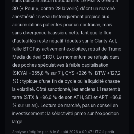
sans bascule altcoin structurelle. Le Fear & Greed à
30 (« Peur », contre 29 la veille) décrit un marché
anesthésié : niveau historiquement propice aux
accumulations patientes pour un contrarian, mais
sans divergence haussière nette tant que le flux
d'actualités reste négatif (doutes sur le Clarity Act,
faille BTCPay activement exploitée, retrait de Trump
Media du deal CRO). Le momentum se réfugie dans
des poches spéculatives à faible capitalisation
(SKYAI +355,8 % sur 7 j, CYS +226 %, BTW +127,2
%) : typique d'une fin de cycle où la liquidité chasse
la volatilité. Côté sanctionné, les anciens L1 restent à
terre (STX à −96,6 % de son ATH, SEI et APT −86,8
% sur un an). Lecture de marché, pas un conseil en
investissement : la sélectivité prime sur l'exposition
large.
Analyse rédigée par IA le 8 août 2026 à 00:47 UTC à partir