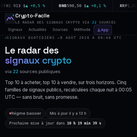
H
1 913 $
▲ +0,5 %
BNB
590,50 $
▲ +0,1 %
XRP
1,02 $
Crypto-Facile
LE RADAR DES SIGNAUX CRYPTO VIA
22
SOURCES
Signaux
Actualités
Sources
Méthode
App
SIGNAUX QUOTIDIENS —
8 AOÛT 2026 À 00:46 UTC
Le radar des
signaux crypto
via
22
sources publiques
Top 10 à acheter, top 10 à vendre, sur trois horizons. Cinq
familles de signaux publics, recalculées chaque nuit à 00:05
UTC — sans bruit, sans promesse.
Régime baissier
Mis à jour il y a 13 h
▼
Prochaine mise à jour dans
10 h 19 min 39 s