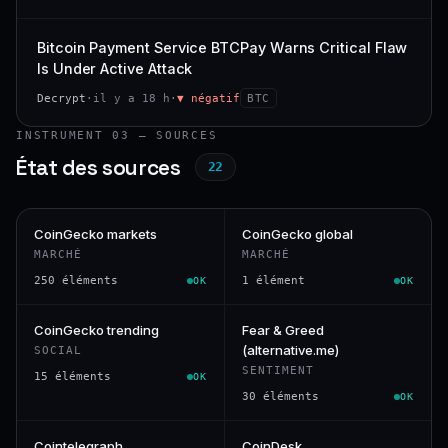
Bitcoin Payment Service BTCPay Warns Critical Flaw
Is Under Active Attack
Decrypt
·
il y a 18 h
·
▼ négatif
BTC
INSTRUMENT 03 — SOURCES
État des sources
22
CoinGecko markets
CoinGecko global
MARCHÉ
MARCHÉ
250 éléments
1 élément
OK
OK
CoinGecko trending
Fear & Greed
(alternative.me)
SOCIAL
SENTIMENT
15 éléments
OK
30 éléments
OK
Cointelegraph
CoinDesk