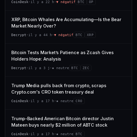
CoinDesk
·
il y a 22 h
·
▼ négatif
BTC
OP
−0,1 %
+0,1 %
CAP. MARCHÉ
VOLUME 24 H
VS ATH
RANG CAPI.
477 M$
1 464 $
XRP, Bitcoin Whales Are Accumulating—Is the Bear
−0,1 %
#29
Market Nearly Over?
VAR. 7 J
VAR. 30 J
65/100
CONFIANCE
Decrypt
·
il y a 44 h
·
▼ négatif
BTC
XRP
+0,6 %
−3,6 %
VS ATH
RANG CAPI.
Bitcoin Tests Market’s Patience as Zcash Gives
−94,7 %
#102
Holders Hope: Analysis
66/100
CONFIANCE
Decrypt
·
il y a 3 j
·
▪ neutre
BTC
ZEC
Trump Media pulls back from crypto, scraps
Crypto.com's CRO token treasury deal
CoinDesk
·
il y a 17 h
·
▪ neutre
CRO
Trump-Backed American Bitcoin director Justin
Mateen buys nearly $2 million of ABTC stock
CoinDesk
·
il y a 17 h
·
▪ neutre
BTC