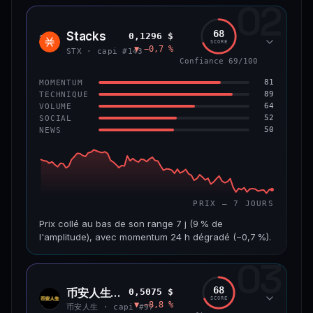
02
CAP. MARCHÉ
VOLUME 24 H
1,2 Md$
10,7 M$
68
Stacks
0,1296 $
STX
SCORE
▼ −0,7 %
VAR. 7 J
VAR. 30 J
STX · capi #143
−8,0 %
−9,9 %
Confiance 69/100
81
MOMENTUM
VS ATH
RANG CAPI.
89
TECHNIQUE
−55,9 %
#58
64
VOLUME
52
SOCIAL
50
NEWS
66/100
CONFIANCE
PRIX — 7 JOURS
Prix collé au bas de son range 7 j (9 % de
l'amplitude), avec momentum 24 h dégradé (−0,7 %).
03
CAP. MARCHÉ
VOLUME 24 H
241 M$
4,5 M$
68
币安人生 (BinanceLife)
0,5075 $
币安
SCORE
▼ −8,8 %
人生
VAR. 7 J
VAR. 30 J
币安人生 · capi #97