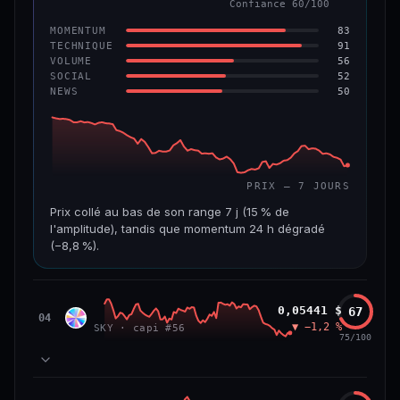
Confiance 60/100
−6,2 %
−22,2 %
83
MOMENTUM
VS ATH
RANG CAPI.
91
TECHNIQUE
−96,6 %
#143
56
VOLUME
52
SOCIAL
50
NEWS
69/100
CONFIANCE
PRIX — 7 JOURS
Prix collé au bas de son range 7 j (15 % de
l'amplitude), tandis que momentum 24 h dégradé
(−8,8 %).
CAP. MARCHÉ
VOLUME 24 H
508 M$
8,7 M$
Sky
0,05441 $
67
SKY
04
▼ −1,2 %
SKY · capi #56
VAR. 7 J
VAR. 30 J
75/100
−19,4 %
−28,6 %
VS ATH
RANG CAPI.
78
MOMENTUM