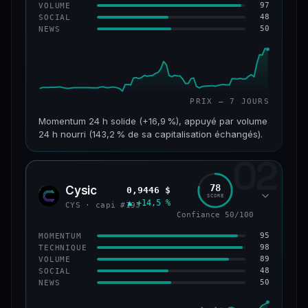
97
VOLUME
48
SOCIAL
50
NEWS
PRIX — 7 JOURS
Momentum 24 h solide (+16,9 %), appuyé par volume
24 h nourri (143,2 % de sa capitalisation échangés).
02
CAP. MARCHÉ
VOLUME 24 H
125 M$
179 M$
78
Cysic
0,9446 $
CYS
SCORE
▲ +14,5 %
VAR. 7 J
VAR. 30 J
CYS · capi #193
+24,2 %
−10,2 %
Confiance 50/100
95
MOMENTUM
VS ATH
RANG CAPI.
98
TECHNIQUE
−42,1 %
#220
89
VOLUME
48
SOCIAL
50
NEWS
43/100
CONFIANCE