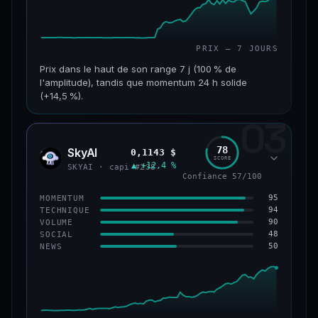
PRIX — 7 JOURS
Prix dans le haut de son range 7 j (100 % de
l'amplitude), tandis que momentum 24 h solide
(+14,5 %).
03
CAP. MARCHÉ
VOLUME 24 H
152 M$
34,0 M$
78
SkyAI
0,1143 $
SKYA
SCORE
▲ +12,4 %
VAR. 7 J
VAR. 30 J
SKYAI · capi #238
Confiance 57/100
+226,0 %
+211,4 %
95
MOMENTUM
VS ATH
RANG CAPI.
94
TECHNIQUE
−3,2 %
#193
90
VOLUME
48
SOCIAL
50
NEWS
50/100
CONFIANCE