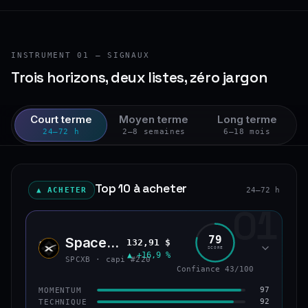
INSTRUMENT 01 — SIGNAUX
Trois horizons, deux listes, zéro jargon
Court terme
Moyen terme
Long terme
24–72 h
2–8 semaines
6–18 mois
Top 10 à acheter
▲ ACHETER
24–72 h
01
79
SpaceX (bStocks Tokenized Stock)
132,91 $
SPCX
SCORE
▲ +16,9 %
SPCXB · capi #220
Confiance 43/100
97
MOMENTUM
92
TECHNIQUE