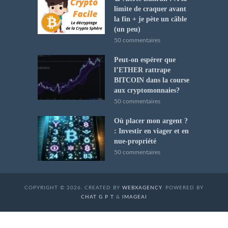
limite de craquer avant
la fin + je pète un câble
(un peu)
50 commentaires
Peut-on espérer que
l’ETHER rattrape
BITCOIN dans la course
aux cryptomonnaies?
50 commentaires
Où placer mon argent ?
: Investir en viager et en
nue-propriété
50 commentaires
COPYRIGHT © 2026. CREATED BY
WEBXAGENCY
. POWERED BY
CHAT G P T
&
IMAGEAI