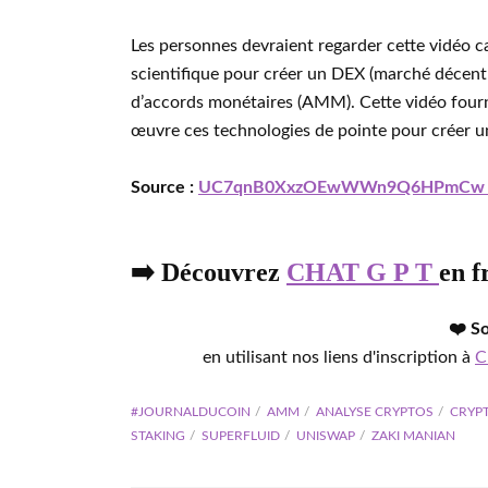
Les personnes devraient regarder cette vidéo 
scientifique pour créer un DEX (marché décentr
d’accords monétaires (AMM). Cette vidéo fourn
œuvre ces technologies de pointe pour créer une
Source :
UC7qnB0XxzOEwWWn9Q6HPmC
➡️ Découvrez
CHAT G P T
en f
❤️ S
en utilisant nos liens d'inscription à
C
#JOURNALDUCOIN
AMM
ANALYSE CRYPTOS
CRYP
STAKING
SUPERFLUID
UNISWAP
ZAKI MANIAN