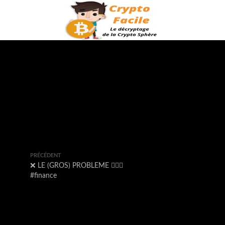
PRÉCÉDENT
❌ LE (GROS) PROBLEME 🤦‍♂️❌
#finance