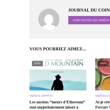
JOURNAL DU COIN
VOIR TOUTES LES VIDÉOS
VOUS POURRIEZ AIMEZ...
VIDEO
VIDEO
VIDÉOS CRYPTO
VIDÉOS C
Les anciens “tueurs d’Ethereum”
Ai-je ré
sont majoritairement laissés à
Ferrari 