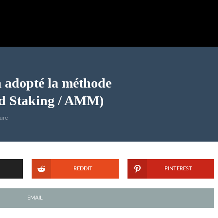
 adopté la méthode
uid Staking / AMM)
ure
REDDIT
PINTEREST
EMAIL