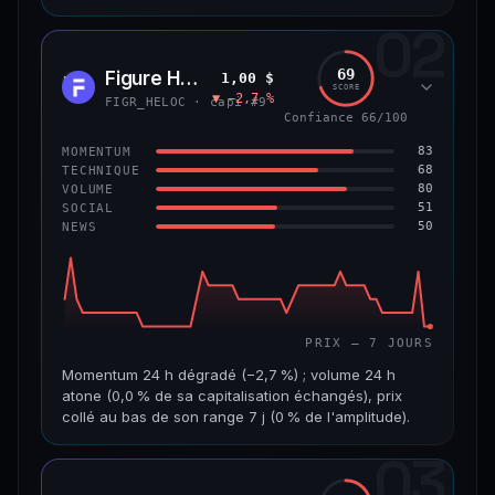
02
CAP. MARCHÉ
VOLUME 24 H
8,9 Md$
484 355 $
69
Figure Heloc
1,00 $
FIGR
SCORE
▼ −2,7 %
VAR. 7 J
VAR. 30 J
FIGR_HELOC · capi #9
−0,6 %
+2,0 %
Confiance 66/100
83
MOMENTUM
VS ATH
RANG CAPI.
68
TECHNIQUE
−8,5 %
#14
80
VOLUME
51
SOCIAL
50
NEWS
69/100
CONFIANCE
PRIX — 7 JOURS
Momentum 24 h dégradé (−2,7 %) ; volume 24 h
atone (0,0 % de sa capitalisation échangés), prix
collé au bas de son range 7 j (0 % de l'amplitude).
03
CAP. MARCHÉ
VOLUME 24 H
21,1 Md$
3,8 M$