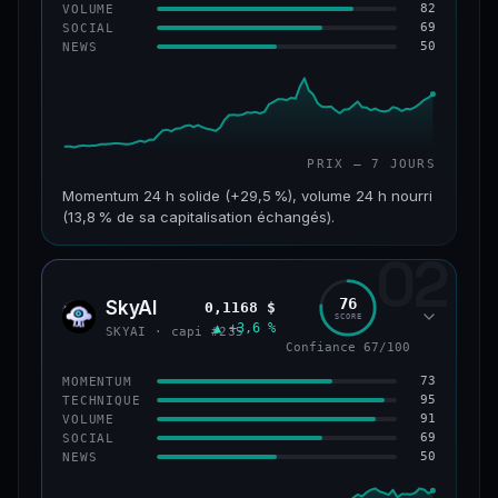
82
VOLUME
69
SOCIAL
50
NEWS
PRIX — 7 JOURS
Momentum 24 h solide (+29,5 %), volume 24 h nourri
(13,8 % de sa capitalisation échangés).
02
CAP. MARCHÉ
VOLUME 24 H
121 M$
16,7 M$
76
SkyAI
0,1168 $
SKYA
SCORE
▲ +3,6 %
VAR. 7 J
VAR. 30 J
SKYAI · capi #235
+213,9 %
+10,2 %
Confiance 67/100
73
MOMENTUM
VS ATH
RANG CAPI.
95
TECHNIQUE
−46,4 %
#224
91
VOLUME
69
SOCIAL
50
NEWS
56/100
CONFIANCE