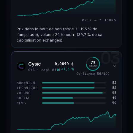
PRIX — 7 JOURS
Prix dans le haut de son range 7 j (95 % de
l'amplitude), volume 24 h nourri (39,7 % de sa
capitalisation échangés).
03
CAP. MARCHÉ
VOLUME 24 H
117 M$
46,3 M$
73
Cysic
0,9649 $
CYS
SCORE
▲ +1,5 %
VAR. 7 J
VAR. 30 J
CYS · capi #191
Confiance 56/100
+357,9 %
+203,1 %
82
MOMENTUM
VS ATH
RANG CAPI.
82
TECHNIQUE
−86,3 %
#235
95
VOLUME
49
SOCIAL
50
NEWS
67/100
CONFIANCE