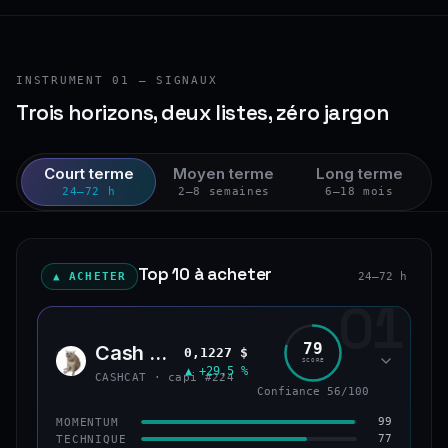
INSTRUMENT 01 — SIGNAUX
Trois horizons, deux listes, zéro jargon
Court terme
Moyen terme
Long terme
24–72 h
2–8 semaines
6–18 mois
Top 10 à acheter
▲ ACHETER
24–72 h
01
79
Cash Cat
0,1227 $
CASH
SCORE
▲ +29,5 %
CASHCAT · capi #224
Confiance 56/100
99
MOMENTUM
77
TECHNIQUE