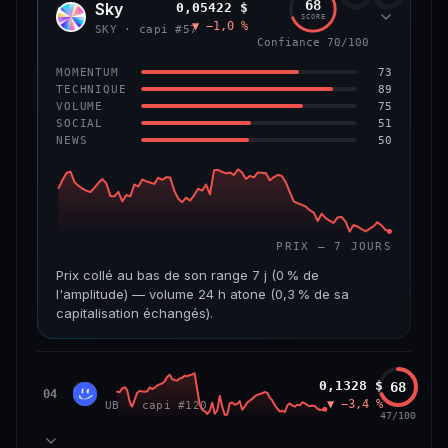
68
Sky
0,05422 $
SKY
SCORE
▼ −1,0 %
VAR. 7 J
VAR. 30 J
SKY · capi #57
Confiance 70/100
0,0 %
−3,2 %
73
MOMENTUM
VS ATH
RANG CAPI.
89
TECHNIQUE
−5,6 %
#9
75
VOLUME
51
SOCIAL
50
NEWS
66/100
CONFIANCE
PRIX — 7 JOURS
Prix collé au bas de son range 7 j (0 % de
l'amplitude) — volume 24 h atone (0,3 % de sa
capitalisation échangés).
CAP. MARCHÉ
VOLUME 24 H
1,3 Md$
3,9 M$
Unibase
0,1328 $
68
UB
04
▼ −3,4 %
UB · capi #120
VAR. 7 J
VAR. 30 J
47/100
−3,2 %
−3,5 %