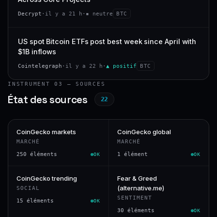
Decrypt
·
il y a 21 h
·
▪ neutre
BTC
US spot Bitcoin ETFs post best week since April with
$1B inflows
Cointelegraph
·
il y a 22 h
·
▲ positif
BTC
INSTRUMENT 03 — SOURCES
État des sources
22
CoinGecko markets
CoinGecko global
MARCHÉ
MARCHÉ
250 éléments
1 élément
OK
OK
CoinGecko trending
Fear & Greed
(alternative.me)
SOCIAL
SENTIMENT
15 éléments
OK
30 éléments
OK