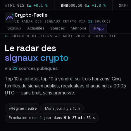
ETH
1 915 $
▲ +0,1 %
BNB
600,50 $
▲ +1,3 %
XRP
1,04
Crypto-Facile
LE RADAR DES SIGNAUX CRYPTO VIA
22
SOURCES
Signaux
Actualités
Sources
Méthode
App
SIGNAUX QUOTIDIENS —
9 AOÛT 2026 À 00:05 UTC
Le radar des
signaux crypto
via
22
sources publiques
Top 10 à acheter, top 10 à vendre, sur trois horizons. Cinq
familles de signaux publics, recalculées chaque nuit à 00:05
UTC — sans bruit, sans promesse.
Régime neutre
Mis à jour il y a 15 h
▪
Prochaine mise à jour dans
9 h 27 min 52 s