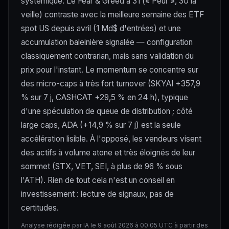
systémique. Le Fear & Greed à 31 (« Peur », 30 la
veille) contraste avec la meilleure semaine des ETF
spot US depuis avril (1 Md$ d'entrées) et une
accumulation baleinière signalée — configuration
classiquement contrarian, mais sans validation du
prix pour l'instant. Le momentum se concentre sur
des micro-caps à très fort turnover (SKYAI +357,9
% sur 7 j, CASHCAT +29,5 % en 24 h), typique
d'une spéculation de queue de distribution ; côté
large caps, ADA (+14,9 % sur 7 j) est la seule
accélération lisible. À l'opposé, les vendeurs visent
des actifs à volume atone et très éloignés de leur
sommet (STX, VET, SEI, à plus de 96 % sous
l'ATH). Rien de tout cela n'est un conseil en
investissement : lecture de signaux, pas de
certitudes.
Analyse rédigée par IA le 9 août 2026 à 00:05 UTC à partir des