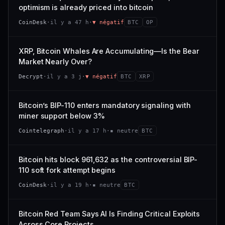
VAR. 7 J
VAR. 30 J
optimism is already priced into bitcoin
momentum 24 h dégradé (+0,0 %), volume 24 h atone
54/100
CONFIANCE
−0,1 %
+0,1 %
(0,9 % de sa capitalisation échangés).
CoinDesk
·
il y a 47 h
·
▼ négatif
BTC
OP
VS ATH
RANG CAPI.
CAP. MARCHÉ
VOLUME 24 H
−0,1 %
#30
538 M$
4,7 M$
XRP, Bitcoin Whales Are Accumulating—Is the Bear
Market Nearly Over?
65/100
CONFIANCE
VAR. 7 J
VAR. 30 J
Decrypt
·
il y a 3 j
·
▼ négatif
BTC
XRP
−2,9 %
−1,9 %
VS ATH
RANG CAPI.
Bitcoin’s BIP-110 enters mandatory signaling with
−50,0 %
#93
miner support below 3%
71/100
CONFIANCE
Cointelegraph
·
il y a 17 h
·
▪ neutre
BTC
Bitcoin hits block 961,632 as the controversial BIP-
110 soft fork attempt begins
CoinDesk
·
il y a 19 h
·
▪ neutre
BTC
Bitcoin Red Team Says AI Is Finding Critical Exploits
Across Core Projects