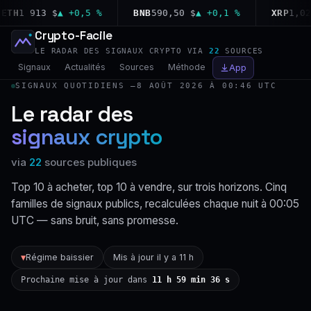
H
1 913 $
▲ +0,5 %
BNB
590,50 $
▲ +0,1 %
XRP
1,02 $
Crypto-Facile
LE RADAR DES SIGNAUX CRYPTO VIA
22
SOURCES
Signaux
Actualités
Sources
Méthode
App
SIGNAUX QUOTIDIENS —
8 AOÛT 2026 À 00:46 UTC
Le radar des
signaux crypto
via
22
sources publiques
Top 10 à acheter, top 10 à vendre, sur trois horizons. Cinq
familles de signaux publics, recalculées chaque nuit à 00:05
UTC — sans bruit, sans promesse.
Régime baissier
Mis à jour il y a 11 h
▼
Prochaine mise à jour dans
11 h 59 min 36 s