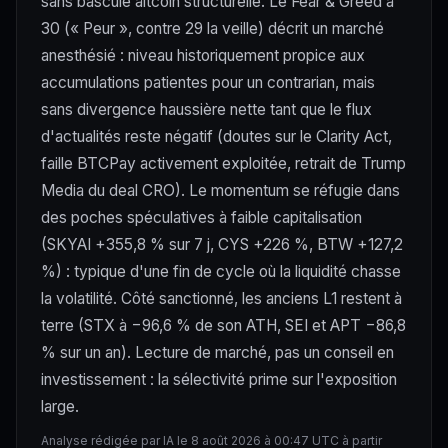
sans bascule altcoin structurelle. Le Fear & Greed à
30 (« Peur », contre 29 la veille) décrit un marché
anesthésié : niveau historiquement propice aux
accumulations patientes pour un contrarian, mais
sans divergence haussière nette tant que le flux
d'actualités reste négatif (doutes sur le Clarity Act,
faille BTCPay activement exploitée, retrait de Trump
Media du deal CRO). Le momentum se réfugie dans
des poches spéculatives à faible capitalisation
(SKYAI +355,8 % sur 7 j, CYS +226 %, BTW +127,2
%) : typique d'une fin de cycle où la liquidité chasse
la volatilité. Côté sanctionné, les anciens L1 restent à
terre (STX à −96,6 % de son ATH, SEI et APT −86,8
% sur un an). Lecture de marché, pas un conseil en
investissement : la sélectivité prime sur l'exposition
large.
Analyse rédigée par IA le 8 août 2026 à 00:47 UTC à partir