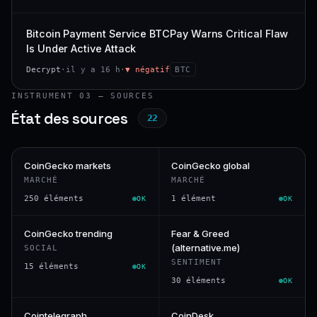
Bitcoin Payment Service BTCPay Warns Critical Flaw
Is Under Active Attack
Decrypt
·
il y a 16 h
·
▼ négatif
BTC
INSTRUMENT 03 — SOURCES
État des sources
22
CoinGecko markets
CoinGecko global
MARCHÉ
MARCHÉ
250 éléments
1 élément
OK
OK
CoinGecko trending
Fear & Greed
(alternative.me)
SOCIAL
SENTIMENT
15 éléments
OK
30 éléments
OK
Cointelegraph
CoinDesk