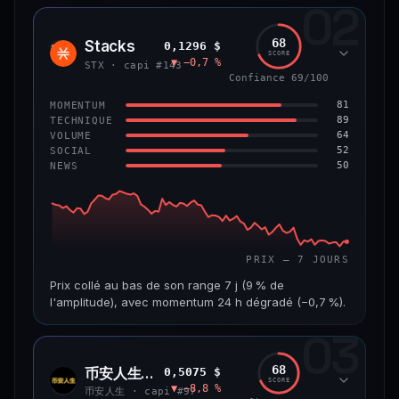
02
CAP. MARCHÉ
VOLUME 24 H
1,2 Md$
10,7 M$
68
Stacks
0,1296 $
STX
SCORE
▼ −0,7 %
VAR. 7 J
VAR. 30 J
STX · capi #143
−8,0 %
−9,9 %
Confiance 69/100
81
MOMENTUM
VS ATH
RANG CAPI.
89
TECHNIQUE
−55,9 %
#58
64
VOLUME
52
SOCIAL
50
NEWS
66/100
CONFIANCE
PRIX — 7 JOURS
Prix collé au bas de son range 7 j (9 % de
l'amplitude), avec momentum 24 h dégradé (−0,7 %).
03
CAP. MARCHÉ
VOLUME 24 H
241 M$
4,5 M$
68
币安人生 (BinanceLife)
0,5075 $
币安
SCORE
▼ −8,8 %
人生
VAR. 7 J
VAR. 30 J
币安人生 · capi #97