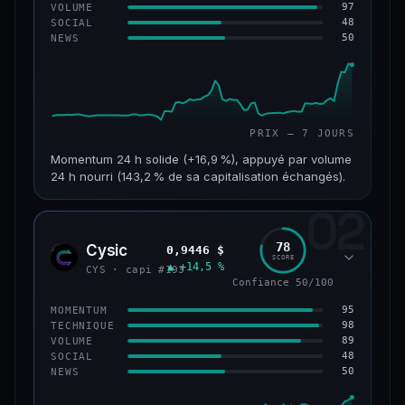
97
VOLUME
48
SOCIAL
50
NEWS
PRIX — 7 JOURS
Momentum 24 h solide (+16,9 %), appuyé par volume
24 h nourri (143,2 % de sa capitalisation échangés).
02
CAP. MARCHÉ
VOLUME 24 H
125 M$
179 M$
78
Cysic
0,9446 $
CYS
SCORE
▲ +14,5 %
VAR. 7 J
VAR. 30 J
CYS · capi #193
+24,2 %
−10,2 %
Confiance 50/100
95
MOMENTUM
VS ATH
RANG CAPI.
98
TECHNIQUE
−42,1 %
#220
89
VOLUME
48
SOCIAL
50
NEWS
43/100
CONFIANCE