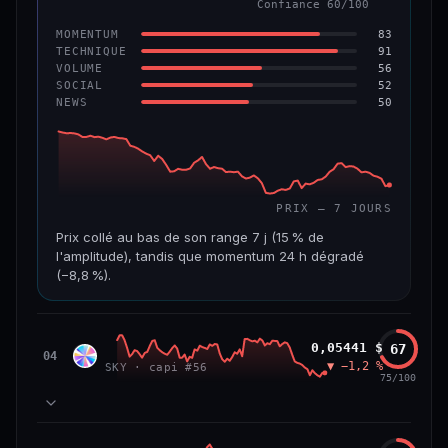
Confiance 60/100
−6,2 %
−22,2 %
83
MOMENTUM
VS ATH
RANG CAPI.
91
TECHNIQUE
−96,6 %
#143
56
VOLUME
52
SOCIAL
50
NEWS
69/100
CONFIANCE
PRIX — 7 JOURS
Prix collé au bas de son range 7 j (15 % de
l'amplitude), tandis que momentum 24 h dégradé
(−8,8 %).
CAP. MARCHÉ
VOLUME 24 H
508 M$
8,7 M$
Sky
0,05441 $
67
SKY
04
▼ −1,2 %
SKY · capi #56
VAR. 7 J
VAR. 30 J
75/100
−19,4 %
−28,6 %
VS ATH
RANG CAPI.
78
MOMENTUM