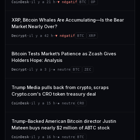
CoinDesk
·
il y a 21 h
·
▼ négatif
BTC
OP
−0,1 %
+0,1 %
CAP. MARCHÉ
VOLUME 24 H
VS ATH
RANG CAPI.
477 M$
1 464 $
XRP, Bitcoin Whales Are Accumulating—Is the Bear
−0,1 %
#29
Market Nearly Over?
VAR. 7 J
VAR. 30 J
65/100
CONFIANCE
Decrypt
·
il y a 42 h
·
▼ négatif
BTC
XRP
+0,6 %
−3,6 %
VS ATH
RANG CAPI.
Bitcoin Tests Market’s Patience as Zcash Gives
−94,7 %
#102
Holders Hope: Analysis
66/100
CONFIANCE
Decrypt
·
il y a 3 j
·
▪ neutre
BTC
ZEC
Trump Media pulls back from crypto, scraps
Crypto.com's CRO token treasury deal
CoinDesk
·
il y a 15 h
·
▪ neutre
CRO
Trump-Backed American Bitcoin director Justin
Mateen buys nearly $2 million of ABTC stock
CoinDesk
·
il y a 16 h
·
▪ neutre
BTC