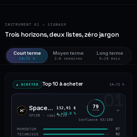
INSTRUMENT 01 — SIGNAUX
Trois horizons, deux listes, zéro jargon
Court terme
Moyen terme
Long terme
24–72 h
2–8 semaines
6–18 mois
Top 10 à acheter
▲ ACHETER
24–72 h
01
79
SpaceX (bStocks Tokenized Stock)
132,91 $
SPCX
SCORE
▲ +16,9 %
SPCXB · capi #220
Confiance 43/100
97
MOMENTUM
92
TECHNIQUE