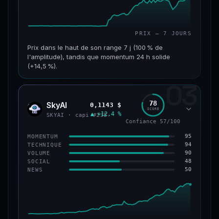
PRIX — 7 JOURS
Prix dans le haut de son range 7 j (100 % de
l'amplitude), tandis que momentum 24 h solide
(+14,5 %).
03
CAP. MARCHÉ
VOLUME 24 H
152 M$
34,0 M$
78
SkyAI
0,1143 $
SKYA
SCORE
▲ +12,4 %
VAR. 7 J
VAR. 30 J
SKYAI · capi #238
Confiance 57/100
+226,0 %
+211,4 %
95
MOMENTUM
VS ATH
RANG CAPI.
94
TECHNIQUE
−3,2 %
#193
90
VOLUME
48
SOCIAL
50
NEWS
50/100
CONFIANCE