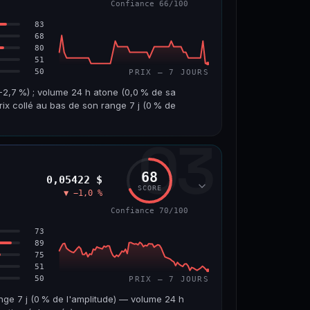
Confiance 66/100
69/100
83
68
80
51
50
PRIX — 7 JOURS
,7 %) ; volume 24 h atone (0,0 % de sa
rix collé au bas de son range 7 j (0 % de
03
VOLUME 24 H
VAR. 7 J
3,8 M$
0,0 %
68
0,05422 $
VS ATH
RANG CAPI.
SCORE
▼ −1,0 %
−5,6 %
#9
Confiance 70/100
66/100
73
89
75
51
50
PRIX — 7 JOURS
nge 7 j (0 % de l'amplitude) — volume 24 h