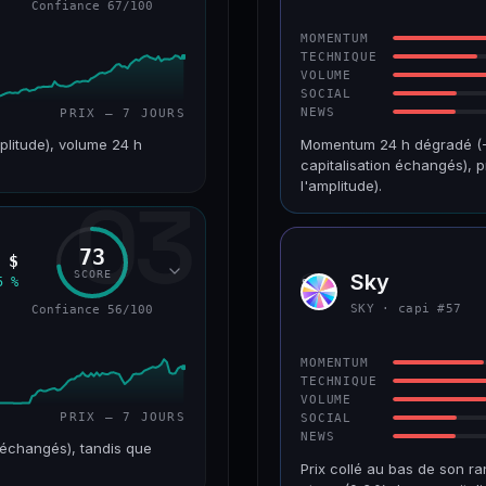
Confiance 67/100
56/100
CONFIANCE
MOMENTUM
TECHNIQUE
VOLUME
SOCIAL
NEWS
PRIX — 7 JOURS
plitude), volume 24 h
Momentum 24 h dégradé (−2
capitalisation échangés), p
l'amplitude).
03
VAR. 7 J
+357,9 %
CAP. MARCHÉ
73
21,1 Md$
 $
RANG CAPI.
SCORE
Sky
5 %
SKY
#235
VAR. 30 J
SKY · capi #57
Confiance 56/100
−3,2 %
67/100
CONFIANCE
MOMENTUM
TECHNIQUE
VOLUME
PRIX — 7 JOURS
SOCIAL
NEWS
 échangés), tandis que
Prix collé au bas de son ra