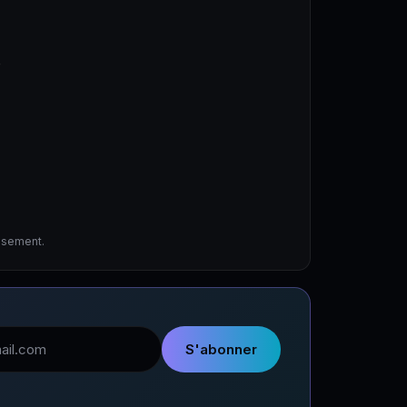
e
issement.
l
S'abonner