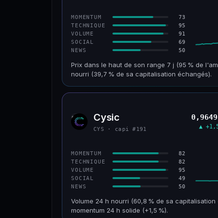
CONFIANCE
73
MOMENTUM
95
TECHNIQUE
91
VOLUME
69
SOCIAL
50
NEWS
Prix dans le haut de son range 7 j (95 % de l'am
nourri (39,7 % de sa capitalisation échangés).
CAP. MARCHÉ
VOLUME 24 H
117 M$
46,3 M$
Cysic
0,9649
CYS
VAR. 30 J
VS ATH
▲ +1,
CYS · capi #191
+203,1 %
−86,3 %
CONFIANCE
82
MOMENTUM
82
TECHNIQUE
95
VOLUME
49
SOCIAL
50
NEWS
Volume 24 h nourri (60,8 % de sa capitalisation
momentum 24 h solide (+1,5 %).