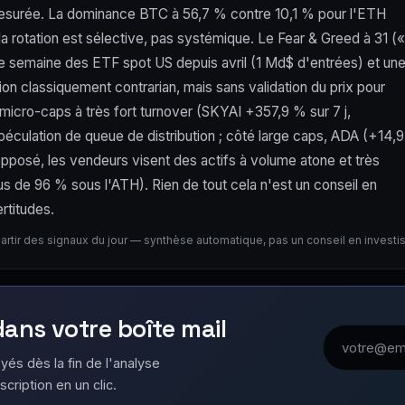
 mesurée. La dominance BTC à 56,7 % contre 10,1 % pour l'ETH
la rotation est sélective, pas systémique. Le Fear & Greed à 31 («
eure semaine des ETF spot US depuis avril (1 Md$ d'entrées) et un
on classiquement contrarian, mais sans validation du prix pour
micro-caps à très fort turnover (SKYAI +357,9 % sur 7 j,
culation de queue de distribution ; côté large caps, ADA (+14,9
 l'opposé, les vendeurs visent des actifs à volume atone et très
s de 96 % sous l'ATH). Rien de tout cela n'est un conseil en
rtitudes.
partir des signaux du jour — synthèse automatique, pas un conseil en invest
 dans votre boîte mail
Adresse emai
yés dès la fin de l'analyse
scription en un clic.