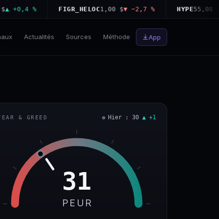
+0,4 %
FIGR_HELOC
1,00 $
▼ −2,7 %
HYPE
55,08 $
▲ +
naux
Actualités
Sources
Méthode
App
Hier : 30
▲ +1
FEAR & GREED
31
PEUR