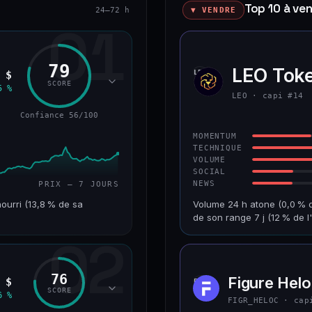
Top 10 à ve
24–72 h
▼ VENDRE
01
79
LEO Tok
LEO
 $
SCORE
5 %
LEO · capi #14
Confiance 56/100
MOMENTUM
TECHNIQUE
VOLUME
SOCIAL
NEWS
PRIX — 7 JOURS
ourri (13,8 % de sa
Volume 24 h atone (0,0 % d
de son range 7 j (12 % de 
02
VAR. 7 J
CAP. MARCHÉ
+213,9 %
8,9 Md$
76
Figure Hel
 $
FIGR
RANG CAPI.
VAR. 30 J
SCORE
6 %
#224
+2,0 %
FIGR_HELOC · cap