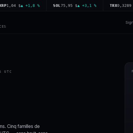
,04 $
▲ +1,8 %
SOL
75,95 $
▲ +3,1 %
TRX
0,3289 $
▲ 
Sig
CES
5 UTC
ns. Cinq familles de