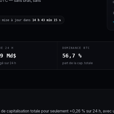
 UTC — sans bruit, sans
e mise à jour dans
14 h 43 min 14 s
ME 24 H
DOMINANCE BTC
,9 Md$
56,7 %
é sur 24 h
part de la cap. totale
e capitalisation totale pour seulement +0,26 % sur 24 h, avec 