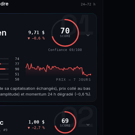
ndre
24–72 h
01
70
en
9,71 $
SCORE
▼ −0,6 %
Confiance 69/100
74
77
90
51
50
PRIX — 7 JOURS
e sa capitalisation échangés), prix collé au bas
l'amplitude) et momentum 24 h dégradé (−0,6 %).
02
VOLUME 24 H
VAR. 7 J
484 355 $
−0,6 %
69
oc
1,00 $
VS ATH
RANG CAPI.
SCORE
▼ −2,7 %
−8,5 %
#14
i #9