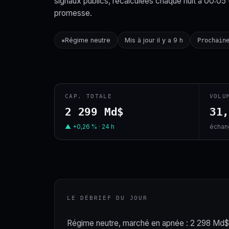
signaux publics, recalculées chaque nuit à 00:05
promesse.
Régime neutre
Mis à jour il y a 9 h
▪
Prochain
CAP. TOTALE
VOLU
2 299 Md$
31
▲ +0,26 % · 24 h
échang
LE DÉBRIEF DU JOUR
Régime neutre, marché en apnée : 2 298 Md$ d