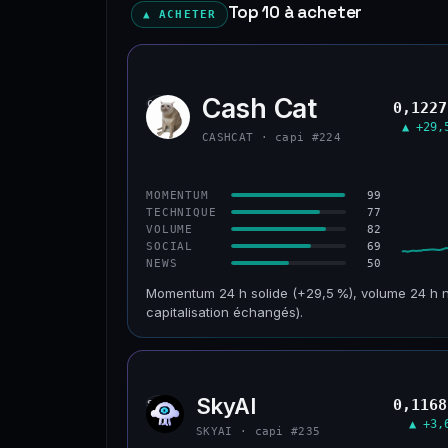
Top 10 à acheter
▲ ACHETER
Cash Cat
CASH
0,1227
▲ +29,
CASHCAT · capi #224
99
MOMENTUM
77
TECHNIQUE
82
VOLUME
69
SOCIAL
50
NEWS
Momentum 24 h solide (+29,5 %), volume 24 h n
capitalisation échangés).
CAP. MARCHÉ
VOLUME 24 H
121 M$
16,7 M$
SkyAI
0,1168
SKYA
VAR. 30 J
VS ATH
▲ +3,
+10,2 %
−46,4 %
SKYAI · capi #235