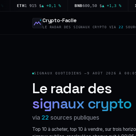
ETH
1 915 $
▲ +0,1 %
BNB
600,50 $
▲ +1,3 %
XRP
1
Crypto-Facile
LE RADAR DES SIGNAUX CRYPTO VIA
22
SOUR
SIGNAUX QUOTIDIENS —
9 AOÛT 2026 À 00:0
Le radar des
signaux crypto
via
22
sources publiques
Top 10 à acheter, top 10 à vendre, sur trois horizo