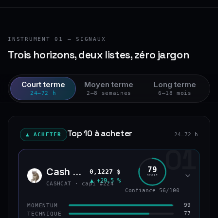
INSTRUMENT 01 — SIGNAUX
Trois horizons, deux listes, zéro jargon
Court terme
Moyen terme
Long terme
24–72 h
2–8 semaines
6–18 mois
Top 10 à acheter
▲ ACHETER
24–72 h
01
79
Cash Cat
0,1227 $
CASH
SCORE
▲ +29,5 %
CASHCAT · capi #224
Confiance 56/100
99
MOMENTUM
77
TECHNIQUE