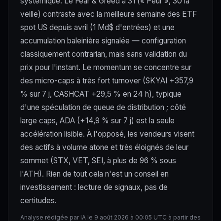
systémique. Le Fear & Greed à 31 (« Peur », 30 la
veille) contraste avec la meilleure semaine des ETF
spot US depuis avril (1 Md$ d'entrées) et une
accumulation baleinière signalée — configuration
classiquement contrarian, mais sans validation du
prix pour l'instant. Le momentum se concentre sur
des micro-caps à très fort turnover (SKYAI +357,9
% sur 7 j, CASHCAT +29,5 % en 24 h), typique
d'une spéculation de queue de distribution ; côté
large caps, ADA (+14,9 % sur 7 j) est la seule
accélération lisible. À l'opposé, les vendeurs visent
des actifs à volume atone et très éloignés de leur
sommet (STX, VET, SEI, à plus de 96 % sous
l'ATH). Rien de tout cela n'est un conseil en
investissement : lecture de signaux, pas de
certitudes.
Analyse rédigée par IA le 9 août 2026 à 00:05 UTC à partir des