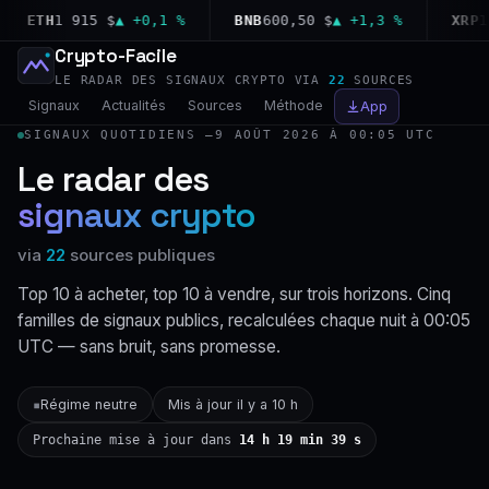
ETH
1 915 $
▲ +0,1 %
BNB
600,50 $
▲ +1,3 %
XRP
1,04
Crypto-Facile
LE RADAR DES SIGNAUX CRYPTO VIA
22
SOURCES
Signaux
Actualités
Sources
Méthode
App
SIGNAUX QUOTIDIENS —
9 AOÛT 2026 À 00:05 UTC
Le radar des
signaux crypto
via
22
sources publiques
Top 10 à acheter, top 10 à vendre, sur trois horizons. Cinq
familles de signaux publics, recalculées chaque nuit à 00:05
UTC — sans bruit, sans promesse.
Régime neutre
Mis à jour il y a 10 h
▪
Prochaine mise à jour dans
14 h 19 min 38 s