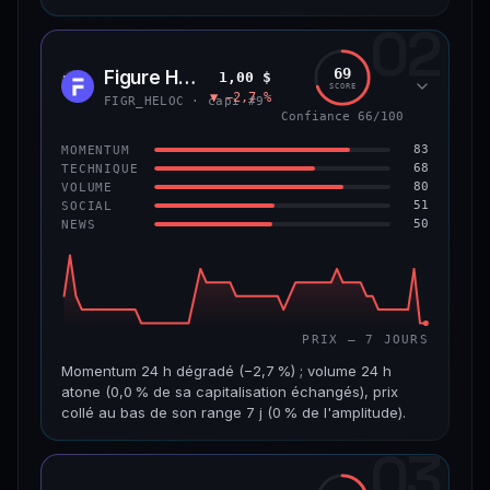
02
CAP. MARCHÉ
VOLUME 24 H
8,9 Md$
484 355 $
69
Figure Heloc
1,00 $
FIGR
SCORE
▼ −2,7 %
VAR. 7 J
VAR. 30 J
FIGR_HELOC · capi #9
−0,6 %
+2,0 %
Confiance 66/100
83
MOMENTUM
VS ATH
RANG CAPI.
68
TECHNIQUE
−8,5 %
#14
80
VOLUME
51
SOCIAL
50
NEWS
69/100
CONFIANCE
PRIX — 7 JOURS
Momentum 24 h dégradé (−2,7 %) ; volume 24 h
atone (0,0 % de sa capitalisation échangés), prix
collé au bas de son range 7 j (0 % de l'amplitude).
03
CAP. MARCHÉ
VOLUME 24 H
21,1 Md$
3,8 M$