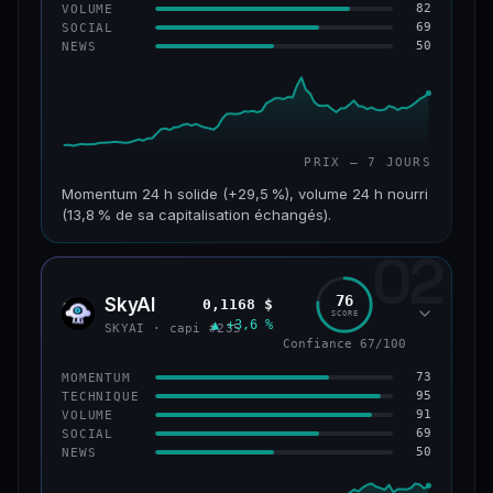
82
VOLUME
69
SOCIAL
50
NEWS
PRIX — 7 JOURS
Momentum 24 h solide (+29,5 %), volume 24 h nourri
(13,8 % de sa capitalisation échangés).
02
CAP. MARCHÉ
VOLUME 24 H
121 M$
16,7 M$
76
SkyAI
0,1168 $
SKYA
SCORE
▲ +3,6 %
VAR. 7 J
VAR. 30 J
SKYAI · capi #235
+213,9 %
+10,2 %
Confiance 67/100
73
MOMENTUM
VS ATH
RANG CAPI.
95
TECHNIQUE
−46,4 %
#224
91
VOLUME
69
SOCIAL
50
NEWS
56/100
CONFIANCE