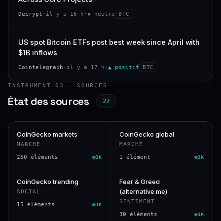
Decrypt
·
il y a 16 h
·
▪ neutre
BTC
US spot Bitcoin ETFs post best week since April with
$1B inflows
Cointelegraph
·
il y a 17 h
·
▲ positif
BTC
INSTRUMENT 03 — SOURCES
État des sources
22
CoinGecko markets
CoinGecko global
MARCHÉ
MARCHÉ
250 éléments
1 élément
OK
OK
CoinGecko trending
Fear & Greed
(alternative.me)
SOCIAL
SENTIMENT
15 éléments
OK
30 éléments
OK