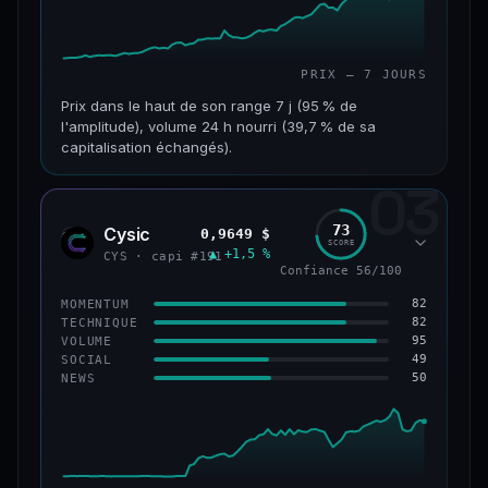
PRIX — 7 JOURS
Prix dans le haut de son range 7 j (95 % de
l'amplitude), volume 24 h nourri (39,7 % de sa
capitalisation échangés).
03
CAP. MARCHÉ
VOLUME 24 H
117 M$
46,3 M$
73
Cysic
0,9649 $
CYS
SCORE
▲ +1,5 %
VAR. 7 J
VAR. 30 J
CYS · capi #191
Confiance 56/100
+357,9 %
+203,1 %
82
MOMENTUM
VS ATH
RANG CAPI.
82
TECHNIQUE
−86,3 %
#235
95
VOLUME
49
SOCIAL
50
NEWS
67/100
CONFIANCE