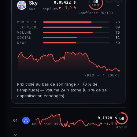
68
Sky
0,05422 $
SKY
SCORE
▼ −1,0 %
VAR. 7 J
VAR. 30 J
SKY · capi #57
Confiance 70/100
0,0 %
−3,2 %
73
MOMENTUM
VS ATH
RANG CAPI.
89
TECHNIQUE
−5,6 %
#9
75
VOLUME
51
SOCIAL
50
NEWS
66/100
CONFIANCE
PRIX — 7 JOURS
Prix collé au bas de son range 7 j (0 % de
l'amplitude) — volume 24 h atone (0,3 % de sa
capitalisation échangés).
CAP. MARCHÉ
VOLUME 24 H
1,3 Md$
3,9 M$
Unibase
0,1328 $
68
UB
04
▼ −3,4 %
UB · capi #120
VAR. 7 J
VAR. 30 J
47/100
−3,2 %
−3,5 %