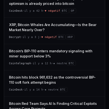
VAR. 7 J
VAR. 30 J
optimism is already priced into bitcoin
momentum 24 h dégradé (+0,0 %), volume 24 h atone
54/100
CONFIANCE
−0,1 %
+0,1 %
(0,9 % de sa capitalisation échangés).
CoinDesk
·
il y a 42 h
·
▼ négatif
BTC
OP
VS ATH
RANG CAPI.
CAP. MARCHÉ
VOLUME 24 H
−0,1 %
#30
538 M$
4,7 M$
XRP, Bitcoin Whales Are Accumulating—Is the Bear
Market Nearly Over?
65/100
CONFIANCE
VAR. 7 J
VAR. 30 J
Decrypt
·
il y a 3 j
·
▼ négatif
BTC
XRP
−2,9 %
−1,9 %
VS ATH
RANG CAPI.
Bitcoin’s BIP-110 enters mandatory signaling with
−50,0 %
#93
miner support below 3%
71/100
CONFIANCE
Cointelegraph
·
il y a 12 h
·
▪ neutre
BTC
Bitcoin hits block 961,632 as the controversial BIP-
110 soft fork attempt begins
CoinDesk
·
il y a 14 h
·
▪ neutre
BTC
Bitcoin Red Team Says AI Is Finding Critical Exploits
Across Core Projects