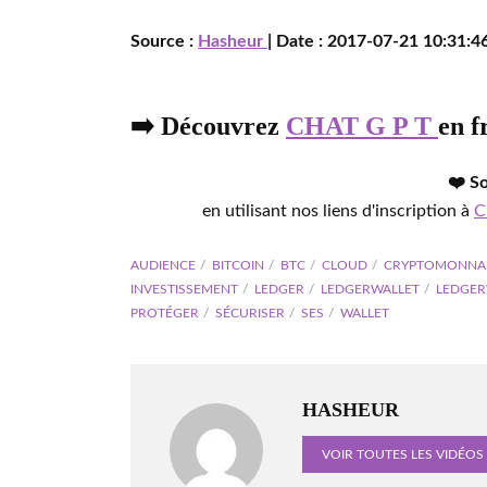
Source :
Hasheur
| Date : 2017-07-21 10:31:46
➡️ Découvrez
CHAT G P T
en f
❤️ S
en utilisant nos liens d'inscription à
C
AUDIENCE
BITCOIN
BTC
CLOUD
CRYPTOMONNA
INVESTISSEMENT
LEDGER
LEDGERWALLET
LEDGER
PROTÉGER
SÉCURISER
SES
WALLET
HASHEUR
VOIR TOUTES LES VIDÉOS