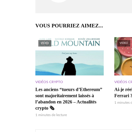
VOUS POURRIEZ AIMEZ...
VIDEO
VIDEO
VIDÉOS CRYPTO
VIDÉOS C
Les anciens “tueurs d’Ethereum”
Ai-je ré
sont majoritairement laissés à
Ferrari 
l’abandon en 2026 – Actualités
1 minutes d
crypto 🗞️
1 minutes de lecture