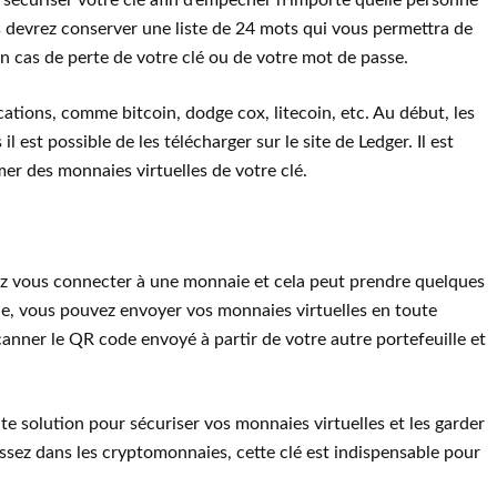
sécuriser votre clé afin d’empêcher n’importe quelle personne
s devrez conserver une liste de 24 mots qui vous permettra de
 cas de perte de votre clé ou de votre mot de passe.
cations, comme bitcoin, dodge cox, litecoin, etc. Au début, les
l est possible de les télécharger sur le site de Ledger. Il est
er des monnaies virtuelles de votre clé.
ez vous connecter à une monnaie et cela peut prendre quelques
lie, vous pouvez envoyer vos monnaies virtuelles en toute
 scanner le QR code envoyé à partir de votre autre portefeuille et
e solution pour sécuriser vos monnaies virtuelles et les garder
issez dans les cryptomonnaies, cette clé est indispensable pour