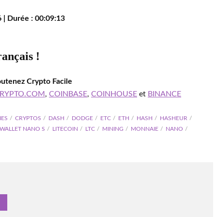
 | Durée : 00:09:13
rançais !
outenez Crypto Facile
RYPTO.COM
,
COINBASE
,
COINHOUSE
et
BINANCE
IES
CRYPTOS
DASH
DODGE
ETC
ETH
HASH
HASHEUR
WALLET NANO S
LITECOIN
LTC
MINING
MONNAIE
NANO