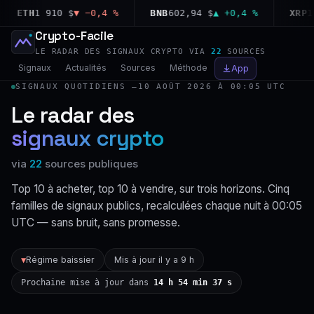
ETH
1 910 $
▼ −0,4 %
BNB
602,94 $
▲ +0,4 %
XRP
1,03
Crypto-Facile
LE RADAR DES SIGNAUX CRYPTO VIA
22
SOURCES
Signaux
Actualités
Sources
Méthode
App
SIGNAUX QUOTIDIENS —
10 AOÛT 2026 À 00:05 UTC
Le radar des
signaux crypto
via
22
sources publiques
Top 10 à acheter, top 10 à vendre, sur trois horizons. Cinq
familles de signaux publics, recalculées chaque nuit à 00:05
UTC — sans bruit, sans promesse.
Régime baissier
Mis à jour il y a 9 h
▼
Prochaine mise à jour dans
14 h 54 min 36 s