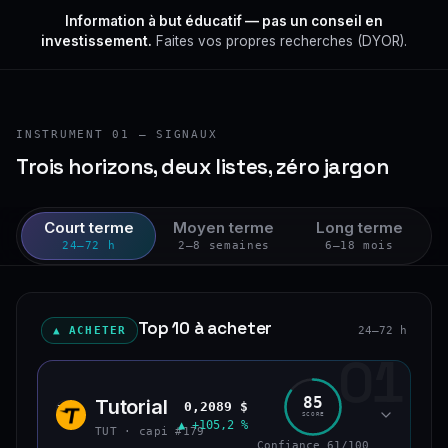
Information à but éducatif — pas un conseil en
investissement.
Faites vos propres recherches (DYOR).
INSTRUMENT 01 — SIGNAUX
Trois horizons, deux listes, zéro jargon
Court terme
Moyen terme
Long terme
24–72 h
2–8 semaines
6–18 mois
Top 10 à acheter
▲ ACHETER
24–72 h
01
85
Tutorial
0,2089 $
TUT
SCORE
▲ +105,2 %
TUT · capi #179
Confiance 61/100