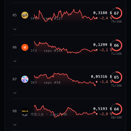
VS ATH
RANG CAPI.
81
MOMENTUM
−84,0 %
#26
SPX6900
0,3188 $
67
87
TECHNIQUE
SPX
05
▼ −2,4 %
71
SPX · capi #127
VOLUME
75/100
66/100
CONFIANCE
39
SOCIAL
50
NEWS
83
MOMENTUM
Stacks
0,1299 $
66
64
TECHNIQUE
STX
06
▼ −2,1 %
72
STX · capi #141
VOLUME
71/100
52
SOCIAL
50
NEWS
PRIX — 7 JOURS
Prix collé au bas de son range 7 j (20 % de l'amplitude),
83
MOMENTUM
momentum 24 h dégradé (−2,7 %) et volume 24 h atone
Sky
0,05316 $
65
81
TECHNIQUE
SKY
07
(0,3 % de sa capitalisation échangés).
▼ −1,4 %
54
SKY · capi #58
VOLUME
71/100
52
SOCIAL
50
CAP. MARCHÉ
VOLUME 24 H
NEWS
PRIX — 7 JOURS
2,3 Md$
5,7 M$
Momentum 24 h dégradé (−2,4 %), tandis que volume 24
65
MOMENTUM
h atone (1,0 % de sa capitalisation échangés).
币安人生 (BinanceLife)
0,5193 $
64
VAR. 7 J
VAR. 30 J
90
TECHNIQUE
币安
08
▼ −2,0 %
72
−12,5 %
−14,0 %
币安人生 · capi #96
VOLUME
人生
68/100
CAP. MARCHÉ
VOLUME 24 H
52
SOCIAL
297 M$
2,9 M$
50
NEWS
PRIX — 7 JOURS
VS ATH
RANG CAPI.