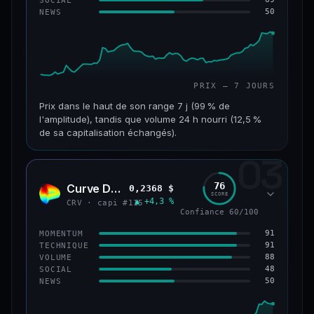
50
NEWS
61/100
CONFIANCE
PRIX — 7 JOURS
Prix dans le haut de son range 7 j (99 % de
l'amplitude), tandis que volume 24 h nourri (12,5 %
de sa capitalisation échangés).
03
CAP. MARCHÉ
VOLUME 24 H
1,1 Md$
132 M$
76
Curve DAO
0,2368 $
CRV
SCORE
▲ +4,3 %
VAR. 7 J
VAR. 30 J
CRV · capi #115
Confiance 60/100
+27,3 %
+82,3 %
91
MOMENTUM
VS ATH
RANG CAPI.
91
TECHNIQUE
−69,6 %
#65
88
VOLUME
48
SOCIAL
50
NEWS
66/100
CONFIANCE