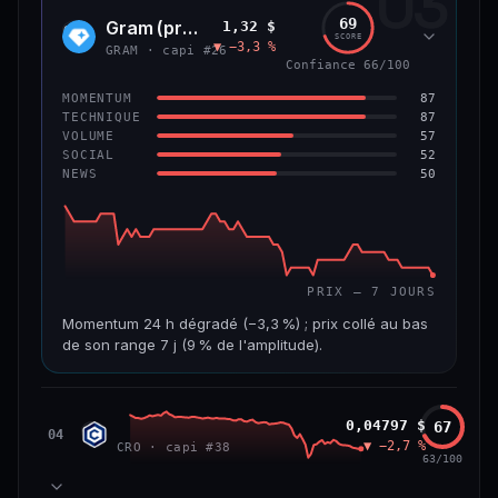
03
299 M$
4,0 M$
69
Gram (prev. Toncoin)
1,32 $
GRAM
SCORE
▼ −3,3 %
VAR. 7 J
VAR. 30 J
GRAM · capi #26
Confiance 66/100
−8,0 %
−42,0 %
87
MOMENTUM
VS ATH
RANG CAPI.
87
TECHNIQUE
−84,8 %
#125
57
VOLUME
52
SOCIAL
50
NEWS
59/100
CONFIANCE
PRIX — 7 JOURS
Momentum 24 h dégradé (−3,3 %) ; prix collé au bas
de son range 7 j (9 % de l'amplitude).
CAP. MARCHÉ
VOLUME 24 H
3,6 Md$
15,5 M$
Cronos
0,04797 $
67
CRO
04
▼ −2,7 %
CRO · capi #38
VAR. 7 J
VAR. 30 J
63/100
−7,5 %
−20,7 %