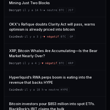
VAR. 7 J
VAR. 30 J
Mining Just Two Blocks
; prix collé au bas de son range 7 j (0 % de l'amplitude),
68/100
CONFIANCE
−3,0 %
−4,1 %
momentum 24 h dégradé (−2,7 %).
Decrypt
·
il y a 14 h
·
▪ neutre
BTC
JST
VS ATH
RANG CAPI.
CAP. MARCHÉ
VOLUME 24 H
−97,7 %
#79
21,1 Md$
3,8 M$
OKX's Rafique doubts Clarity Act will pass, warns
optimism is already priced into bitcoin
57/100
CONFIANCE
VAR. 7 J
VAR. 30 J
CoinDesk
·
il y a 3 j
·
▼ négatif
BTC
OP
0,0 %
−3,2 %
VS ATH
RANG CAPI.
XRP, Bitcoin Whales Are Accumulating—Is the Bear
−5,6 %
#9
Market Nearly Over?
72/100
CONFIANCE
Decrypt
·
il y a 4 j
·
▼ négatif
BTC
XRP
Hyperliquid’s RWA perps boom is eating into the
revenue that backs HYPE
CoinDesk
·
il y a 18 h
·
▪ neutre
HYPE
Bitcoin investors pour $853 million into spot ETFs.
BlackRock’s IBIT claims the bulk