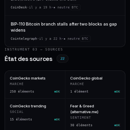
CoinDesk
·
il y a 19 h
·
▪ neutre
BTC
BIP-110 Bitcoin branch stalls after two blocks as gap
widens
Cointelegraph
·
il y a 22 h
·
▪ neutre
BTC
INSTRUMENT 03 — SOURCES
État des sources
22
CoinGecko markets
CoinGecko global
MARCHÉ
MARCHÉ
250 éléments
1 élément
OK
OK
CoinGecko trending
Fear & Greed
(alternative.me)
SOCIAL
SENTIMENT
15 éléments
OK
30 éléments
OK