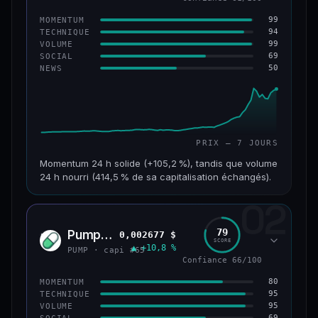
99
MOMENTUM
94
TECHNIQUE
99
VOLUME
69
SOCIAL
50
NEWS
PRIX — 7 JOURS
Momentum 24 h solide (+105,2 %), tandis que volume
24 h nourri (414,5 % de sa capitalisation échangés).
02
CAP. MARCHÉ
VOLUME 24 H
171 M$
708 M$
79
Pump.fun
0,002677 $
PUMP
SCORE
▲ +10,8 %
VAR. 7 J
VAR. 30 J
PUMP · capi #65
+1 075,3 %
+1 610,9 %
Confiance 66/100
80
MOMENTUM
VS ATH
RANG CAPI.
95
TECHNIQUE
−28,0 %
#179
95
VOLUME
69
SOCIAL