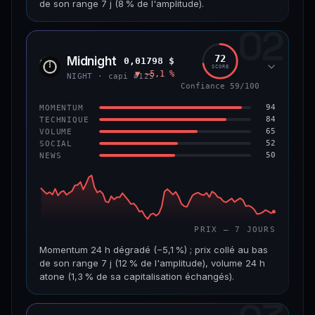
de son range 7 j (8 % de l'amplitude).
69/100
CONFIANCE
02
CAP. MARCHÉ
VOLUME 24 H
1,5 Md$
5,7 M$
72
Midnight
0,01798 $
NIGH
SCORE
▼ −5,1 %
VAR. 7 J
VAR. 30 J
NIGHT · capi #125
−7,5 %
−16,9 %
Confiance 59/100
94
MOMENTUM
VS ATH
RANG CAPI.
84
TECHNIQUE
−80,6 %
#50
65
VOLUME
52
SOCIAL
50
NEWS
65/100
CONFIANCE
PRIX — 7 JOURS
Momentum 24 h dégradé (−5,1 %) ; prix collé au bas
de son range 7 j (12 % de l'amplitude), volume 24 h
atone (1,3 % de sa capitalisation échangés).
CAP. MARCHÉ
VOLUME 24 H