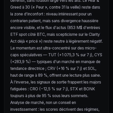
défensif, sans rotation large vers les alts. Le Fear &
Greed à 30 (« Peur », contre 31 la veille) reste dans
la zone d'inconfort : niveau intéressant pour un
contrarien patient, mais sans divergence haussière
encore visible, et le flux d'actus (853 M$ d'entrées
ETF spot côté BTC, mais scepticisme sur le Clarity
Act déjà « pricé ») reste neutre à légèrement négatif.
Le momentum est ultra-concentré sur des micro-
caps spéculatives — TUT (+1 075,3 % sur 7 j), CYS
(+283,9 %) — typiques d'un marché en manque de
tendance directrice ; CRV (+16 % sur 7 j) et SOL,
haut de range à 89 %, offrent une lecture plus saine.
À l'inverse, les signaux de sortie frappent les majors
fatiguées : CRO (−12,5 % sur 7 j), STX et BONK
toujours à plus de 95 % sous leurs sommets.
Analyse de marché, non un conseil en
investissement : les scores décrivent des régimes,