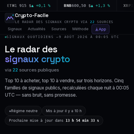
ETH
1 915 $
▲ +0,1 %
BNB
600,50 $
▲ +1,3 %
XRP
1,04
Crypto-Facile
LE RADAR DES SIGNAUX CRYPTO VIA
22
SOURCES
Signaux
Actualités
Sources
Méthode
App
SIGNAUX QUOTIDIENS —
9 AOÛT 2026 À 00:05 UTC
Le radar des
signaux crypto
via
22
sources publiques
Top 10 à acheter, top 10 à vendre, sur trois horizons. Cinq
familles de signaux publics, recalculées chaque nuit à 00:05
UTC — sans bruit, sans promesse.
Régime neutre
Mis à jour il y a 10 h
▪
Prochaine mise à jour dans
13 h 54 min 32 s