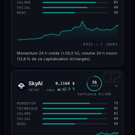
82
VOLUME
69
SOCIAL
50
NEWS
PRIX — 7 JOURS
Momentum 24 h solide (+29,5 %), volume 24 h nourri
(13,8 % de sa capitalisation échangés).
02
CAP. MARCHÉ
VOLUME 24 H
121 M$
16,7 M$
76
SkyAI
0,1168 $
SKYA
SCORE
▲ +3,6 %
VAR. 7 J
VAR. 30 J
SKYAI · capi #235
+213,9 %
+10,2 %
Confiance 67/100
73
MOMENTUM
VS ATH
RANG CAPI.
95
TECHNIQUE
−46,4 %
#224
91
VOLUME
69
SOCIAL
50
NEWS
56/100
CONFIANCE