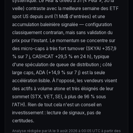
systémique. Le Fear & Greed à 31 (« Peur », 30 la
veille) contraste avec la meilleure semaine des ETF
spot US depuis avril (1 Md$ d'entrées) et une
accumulation baleinière signalée — configuration
classiquement contrarian, mais sans validation du
prix pour l'instant. Le momentum se concentre sur
des micro-caps à très fort turnover (SKYAI +357,9
% sur 7 j, CASHCAT +29,5 % en 24 h), typique
d'une spéculation de queue de distribution ; côté
large caps, ADA (+14,9 % sur 7 j) est la seule
accélération lisible. À l'opposé, les vendeurs visent
des actifs à volume atone et très éloignés de leur
sommet (STX, VET, SEI, à plus de 96 % sous
l'ATH). Rien de tout cela n'est un conseil en
investissement : lecture de signaux, pas de
certitudes.
Analyse rédigée par IA le 9 août 2026 à 00:05 UTC à partir des