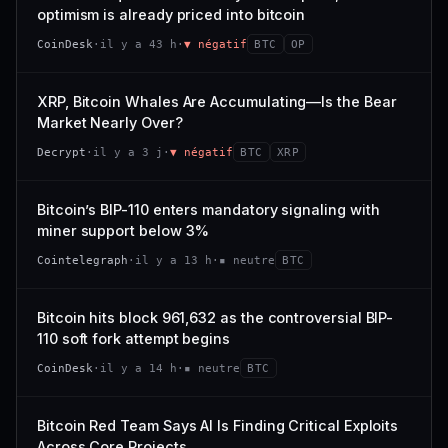
VAR. 7 J
VAR. 30 J
optimism is already priced into bitcoin
momentum 24 h dégradé (+0,0 %), volume 24 h atone
54/100
CONFIANCE
−0,1 %
+0,1 %
(0,9 % de sa capitalisation échangés).
CoinDesk
·
il y a 43 h
·
▼ négatif
BTC
OP
VS ATH
RANG CAPI.
CAP. MARCHÉ
VOLUME 24 H
−0,1 %
#30
538 M$
4,7 M$
XRP, Bitcoin Whales Are Accumulating—Is the Bear
Market Nearly Over?
65/100
CONFIANCE
VAR. 7 J
VAR. 30 J
Decrypt
·
il y a 3 j
·
▼ négatif
BTC
XRP
−2,9 %
−1,9 %
VS ATH
RANG CAPI.
Bitcoin’s BIP-110 enters mandatory signaling with
−50,0 %
#93
miner support below 3%
71/100
CONFIANCE
Cointelegraph
·
il y a 13 h
·
▪ neutre
BTC
Bitcoin hits block 961,632 as the controversial BIP-
110 soft fork attempt begins
CoinDesk
·
il y a 14 h
·
▪ neutre
BTC
Bitcoin Red Team Says AI Is Finding Critical Exploits
Across Core Projects