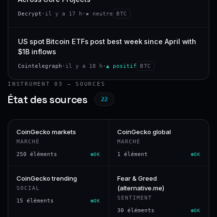
Decrypt
·
il y a 17 h
·
▪ neutre
BTC
US spot Bitcoin ETFs post best week since April with
$1B inflows
Cointelegraph
·
il y a 18 h
·
▲ positif
BTC
INSTRUMENT 03 — SOURCES
État des sources
22
CoinGecko markets
CoinGecko global
MARCHÉ
MARCHÉ
250 éléments
1 élément
OK
OK
CoinGecko trending
Fear & Greed
(alternative.me)
SOCIAL
SENTIMENT
15 éléments
OK
30 éléments
OK