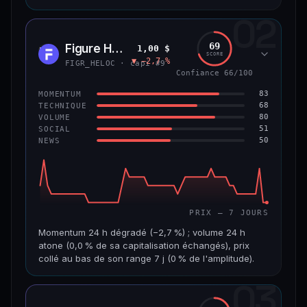
02
CAP. MARCHÉ
VOLUME 24 H
8,9 Md$
484 355 $
69
Figure Heloc
1,00 $
FIGR
SCORE
▼ −2,7 %
VAR. 7 J
VAR. 30 J
FIGR_HELOC · capi #9
−0,6 %
+2,0 %
Confiance 66/100
83
MOMENTUM
VS ATH
RANG CAPI.
68
TECHNIQUE
−8,5 %
#14
80
VOLUME
51
SOCIAL
50
NEWS
69/100
CONFIANCE
PRIX — 7 JOURS
Momentum 24 h dégradé (−2,7 %) ; volume 24 h
atone (0,0 % de sa capitalisation échangés), prix
collé au bas de son range 7 j (0 % de l'amplitude).
03
CAP. MARCHÉ
VOLUME 24 H
21,1 Md$
3,8 M$