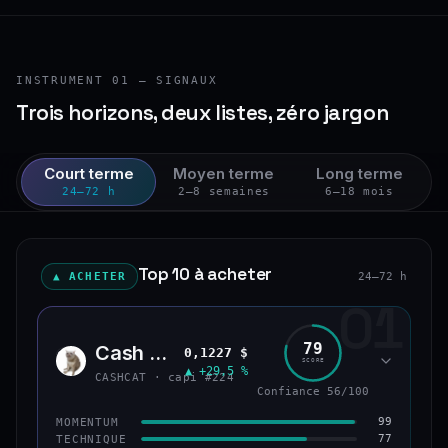
INSTRUMENT 01 — SIGNAUX
Trois horizons, deux listes, zéro jargon
Court terme
Moyen terme
Long terme
24–72 h
2–8 semaines
6–18 mois
Top 10 à acheter
▲ ACHETER
24–72 h
01
79
Cash Cat
0,1227 $
CASH
SCORE
▲ +29,5 %
CASHCAT · capi #224
Confiance 56/100
99
MOMENTUM
77
TECHNIQUE