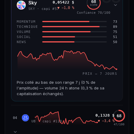
68
Sky
0,05422 $
SKY
SCORE
▼ −1,0 %
VAR. 7 J
VAR. 30 J
SKY · capi #57
Confiance 70/100
0,0 %
−3,2 %
73
MOMENTUM
VS ATH
RANG CAPI.
89
TECHNIQUE
−5,6 %
#9
75
VOLUME
51
SOCIAL
50
NEWS
66/100
CONFIANCE
PRIX — 7 JOURS
Prix collé au bas de son range 7 j (0 % de
l'amplitude) — volume 24 h atone (0,3 % de sa
capitalisation échangés).
CAP. MARCHÉ
VOLUME 24 H
1,3 Md$
3,9 M$
Unibase
0,1328 $
68
UB
04
▼ −3,4 %
UB · capi #120
VAR. 7 J
VAR. 30 J
47/100
−3,2 %
−3,5 %