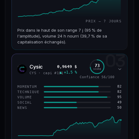
PRIX — 7 JOURS
Prix dans le haut de son range 7 j (95 % de
l'amplitude), volume 24 h nourri (39,7 % de sa
capitalisation échangés).
03
CAP. MARCHÉ
VOLUME 24 H
117 M$
46,3 M$
73
Cysic
0,9649 $
CYS
SCORE
▲ +1,5 %
VAR. 7 J
VAR. 30 J
CYS · capi #191
Confiance 56/100
+357,9 %
+203,1 %
82
MOMENTUM
VS ATH
RANG CAPI.
82
TECHNIQUE
−86,3 %
#235
95
VOLUME
49
SOCIAL
50
NEWS
67/100
CONFIANCE