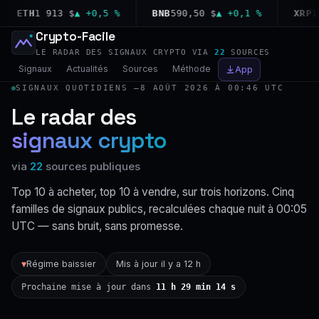
ETH
1 913 $
▲ +0,5 %
BNB
590,50 $
▲ +0,1 %
XRP
1,02
Crypto-Facile
LE RADAR DES SIGNAUX CRYPTO VIA
22
SOURCES
Signaux
Actualités
Sources
Méthode
App
SIGNAUX QUOTIDIENS —
8 AOÛT 2026 À 00:46 UTC
Le radar des
signaux crypto
via
22
sources publiques
Top 10 à acheter, top 10 à vendre, sur trois horizons. Cinq
familles de signaux publics, recalculées chaque nuit à 00:05
UTC — sans bruit, sans promesse.
Régime baissier
Mis à jour il y a 12 h
▼
Prochaine mise à jour dans
11 h 29 min 13 s