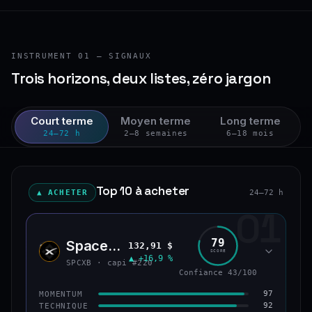
INSTRUMENT 01 — SIGNAUX
Trois horizons, deux listes, zéro jargon
Court terme
Moyen terme
Long terme
24–72 h
2–8 semaines
6–18 mois
Top 10 à acheter
▲ ACHETER
24–72 h
01
79
SpaceX (bStocks Tokenized Stock)
132,91 $
SPCX
SCORE
▲ +16,9 %
SPCXB · capi #220
Confiance 43/100
97
MOMENTUM
92
TECHNIQUE