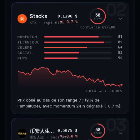
02
CAP. MARCHÉ
VOLUME 24 H
1,2 Md$
10,7 M$
68
Stacks
0,1296 $
STX
SCORE
▼ −0,7 %
VAR. 7 J
VAR. 30 J
STX · capi #143
−8,0 %
−9,9 %
Confiance 69/100
81
MOMENTUM
VS ATH
RANG CAPI.
89
TECHNIQUE
−55,9 %
#58
64
VOLUME
52
SOCIAL
50
NEWS
66/100
CONFIANCE
PRIX — 7 JOURS
Prix collé au bas de son range 7 j (9 % de
l'amplitude), avec momentum 24 h dégradé (−0,7 %).
03
CAP. MARCHÉ
VOLUME 24 H
241 M$
4,5 M$
68
币安人生 (BinanceLife)
0,5075 $
币安
SCORE
▼ −8,8 %
人生
VAR. 7 J
VAR. 30 J
币安人生 · capi #97