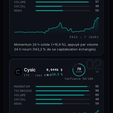
97
VOLUME
48
SOCIAL
50
NEWS
PRIX — 7 JOURS
Momentum 24 h solide (+16,9 %), appuyé par volume
24 h nourri (143,2 % de sa capitalisation échangés).
02
CAP. MARCHÉ
VOLUME 24 H
125 M$
179 M$
78
Cysic
0,9446 $
CYS
SCORE
▲ +14,5 %
VAR. 7 J
VAR. 30 J
CYS · capi #193
+24,2 %
−10,2 %
Confiance 50/100
95
MOMENTUM
VS ATH
RANG CAPI.
98
TECHNIQUE
−42,1 %
#220
89
VOLUME
48
SOCIAL
50
NEWS
43/100
CONFIANCE