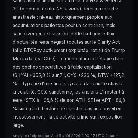
sans bascule altcoin structurelle. Le Fear & Greed à
30 (« Peur », contre 29 la veille) décrit un marché
anesthésié : niveau historiquement propice aux
accumulations patientes pour un contrarian, mais
sans divergence haussière nette tant que le flux
d'actualités reste négatif (doutes sur le Clarity Act,
faille BTCPay activement exploitée, retrait de Trump
Media du deal CRO). Le momentum se réfugie dans
des poches spéculatives à faible capitalisation
(SKYAI +355,8 % sur 7 j, CYS +226 %, BTW +127,2
%) : typique d'une fin de cycle où la liquidité chasse
la volatilité. Côté sanctionné, les anciens L1 restent à
terre (STX à −96,6 % de son ATH, SEI et APT −86,8
% sur un an). Lecture de marché, pas un conseil en
investissement : la sélectivité prime sur l'exposition
large.
Analyse rédigée par IA le 8 août 2026 à 00:47 UTC à partir