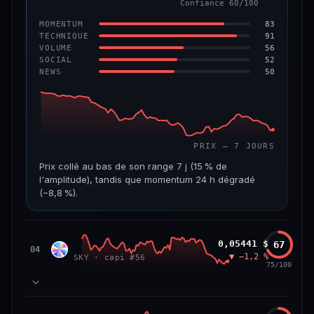
Confiance 60/100
−6,2 %
−22,2 %
83
MOMENTUM
VS ATH
RANG CAPI.
91
TECHNIQUE
−96,6 %
#143
56
VOLUME
52
SOCIAL
50
NEWS
69/100
CONFIANCE
PRIX — 7 JOURS
Prix collé au bas de son range 7 j (15 % de
l'amplitude), tandis que momentum 24 h dégradé
(−8,8 %).
CAP. MARCHÉ
VOLUME 24 H
508 M$
8,7 M$
Sky
0,05441 $
67
SKY
04
▼ −1,2 %
SKY · capi #56
VAR. 7 J
VAR. 30 J
75/100
−19,4 %
−28,6 %
VS ATH
RANG CAPI.
78
MOMENTUM