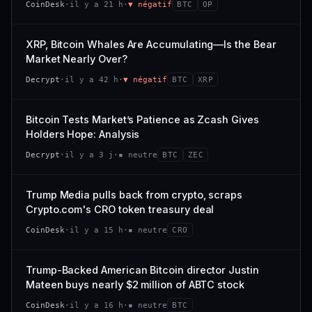
CoinDesk
·
il y a 21 h
·
▼ négatif
BTC
OP
−0,1 %
+0,1 %
CAP. MARCHÉ
VOLUME 24 H
VS ATH
RANG CAPI.
477 M$
1 464 $
XRP, Bitcoin Whales Are Accumulating—Is the Bear
−0,1 %
#29
Market Nearly Over?
VAR. 7 J
VAR. 30 J
65/100
CONFIANCE
Decrypt
·
il y a 42 h
·
▼ négatif
BTC
XRP
+0,6 %
−3,6 %
VS ATH
RANG CAPI.
Bitcoin Tests Market’s Patience as Zcash Gives
−94,7 %
#102
Holders Hope: Analysis
66/100
CONFIANCE
Decrypt
·
il y a 3 j
·
▪ neutre
BTC
ZEC
Trump Media pulls back from crypto, scraps
Crypto.com's CRO token treasury deal
CoinDesk
·
il y a 15 h
·
▪ neutre
CRO
Trump-Backed American Bitcoin director Justin
Mateen buys nearly $2 million of ABTC stock
CoinDesk
·
il y a 16 h
·
▪ neutre
BTC