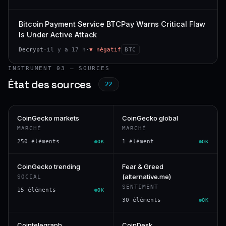
Bitcoin Payment Service BTCPay Warns Critical Flaw
Is Under Active Attack
Decrypt
·
il y a 17 h
·
▼ négatif
BTC
INSTRUMENT 03 — SOURCES
État des sources
22
CoinGecko markets
CoinGecko global
MARCHÉ
MARCHÉ
250 éléments
1 élément
OK
OK
CoinGecko trending
Fear & Greed
(alternative.me)
SOCIAL
SENTIMENT
15 éléments
OK
30 éléments
OK
Cointelegraph
CoinDesk