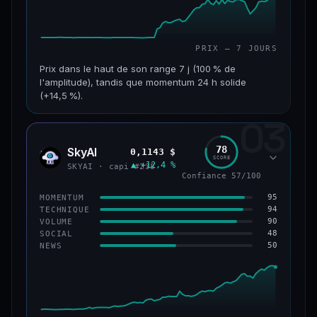
PRIX — 7 JOURS
Prix dans le haut de son range 7 j (100 % de
l'amplitude), tandis que momentum 24 h solide
(+14,5 %).
03
CAP. MARCHÉ
VOLUME 24 H
152 M$
34,0 M$
78
SkyAI
0,1143 $
SKYA
SCORE
▲ +12,4 %
VAR. 7 J
VAR. 30 J
SKYAI · capi #238
Confiance 57/100
+226,0 %
+211,4 %
95
MOMENTUM
VS ATH
RANG CAPI.
94
TECHNIQUE
−3,2 %
#193
90
VOLUME
48
SOCIAL
50
NEWS
50/100
CONFIANCE