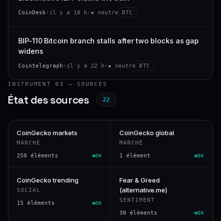
CoinDesk
·
il y a 18 h
·
▪ neutre
BTC
BIP-110 Bitcoin branch stalls after two blocks as gap
widens
Cointelegraph
·
il y a 22 h
·
▪ neutre
BTC
INSTRUMENT 03 — SOURCES
État des sources
22
CoinGecko markets
CoinGecko global
MARCHÉ
MARCHÉ
250 éléments
1 élément
OK
OK
CoinGecko trending
Fear & Greed
(alternative.me)
SOCIAL
SENTIMENT
15 éléments
OK
30 éléments
OK