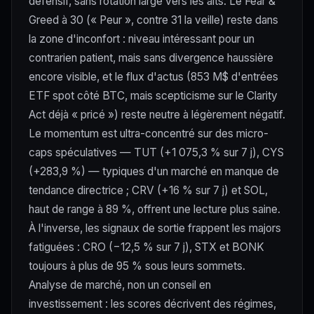
défensif, sans rotation large vers les alts. Le Fear &
Greed à 30 (« Peur », contre 31 la veille) reste dans
la zone d'inconfort : niveau intéressant pour un
contrarien patient, mais sans divergence haussière
encore visible, et le flux d'actus (853 M$ d'entrées
ETF spot côté BTC, mais scepticisme sur le Clarity
Act déjà « pricé ») reste neutre à légèrement négatif.
Le momentum est ultra-concentré sur des micro-
caps spéculatives — TUT (+1 075,3 % sur 7 j), CYS
(+283,9 %) — typiques d'un marché en manque de
tendance directrice ; CRV (+16 % sur 7 j) et SOL,
haut de range à 89 %, offrent une lecture plus saine.
À l'inverse, les signaux de sortie frappent les majors
fatiguées : CRO (−12,5 % sur 7 j), STX et BONK
toujours à plus de 95 % sous leurs sommets.
Analyse de marché, non un conseil en
investissement : les scores décrivent des régimes,