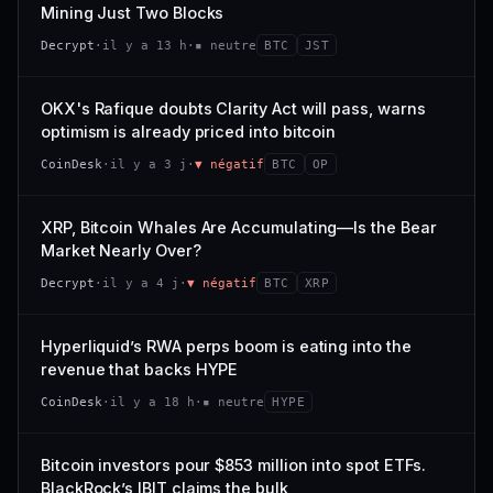
VAR. 7 J
VAR. 30 J
Mining Just Two Blocks
; prix collé au bas de son range 7 j (0 % de l'amplitude),
68/100
CONFIANCE
−3,0 %
−4,1 %
momentum 24 h dégradé (−2,7 %).
Decrypt
·
il y a 13 h
·
▪ neutre
BTC
JST
VS ATH
RANG CAPI.
CAP. MARCHÉ
VOLUME 24 H
−97,7 %
#79
21,1 Md$
3,8 M$
OKX's Rafique doubts Clarity Act will pass, warns
optimism is already priced into bitcoin
57/100
CONFIANCE
VAR. 7 J
VAR. 30 J
CoinDesk
·
il y a 3 j
·
▼ négatif
BTC
OP
0,0 %
−3,2 %
VS ATH
RANG CAPI.
XRP, Bitcoin Whales Are Accumulating—Is the Bear
−5,6 %
#9
Market Nearly Over?
72/100
CONFIANCE
Decrypt
·
il y a 4 j
·
▼ négatif
BTC
XRP
Hyperliquid’s RWA perps boom is eating into the
revenue that backs HYPE
CoinDesk
·
il y a 18 h
·
▪ neutre
HYPE
Bitcoin investors pour $853 million into spot ETFs.
BlackRock’s IBIT claims the bulk