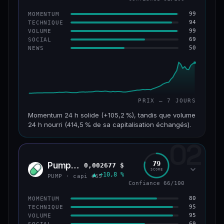
99
MOMENTUM
94
TECHNIQUE
99
VOLUME
69
SOCIAL
50
NEWS
PRIX — 7 JOURS
Momentum 24 h solide (+105,2 %), tandis que volume
24 h nourri (414,5 % de sa capitalisation échangés).
02
CAP. MARCHÉ
VOLUME 24 H
171 M$
708 M$
79
Pump.fun
0,002677 $
PUMP
SCORE
▲ +10,8 %
VAR. 7 J
VAR. 30 J
PUMP · capi #65
+1 075,3 %
+1 610,9 %
Confiance 66/100
80
MOMENTUM
VS ATH
RANG CAPI.
95
TECHNIQUE
−28,0 %
#179
95
VOLUME
69
SOCIAL