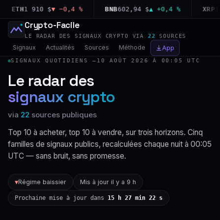
ETH
1 910 $
▼ −0,4 %
BNB
602,94 $
▲ +0,4 %
XRP
1,0
Crypto-Facile
LE RADAR DES SIGNAUX CRYPTO VIA
22
SOURCES
Signaux
Actualités
Sources
Méthode
App
SIGNAUX QUOTIDIENS —
10 AOÛT 2026 À 00:05 UTC
Le radar des
signaux crypto
via
22
sources publiques
Top 10 à acheter, top 10 à vendre, sur trois horizons. Cinq
familles de signaux publics, recalculées chaque nuit à 00:05
UTC — sans bruit, sans promesse.
Régime baissier
Mis à jour il y a 9 h
▼
Prochaine mise à jour dans
15 h 27 min 21 s