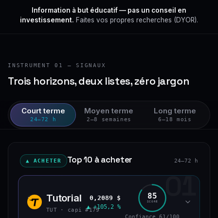
Information à but éducatif — pas un conseil en
investissement.
Faites vos propres recherches (DYOR).
INSTRUMENT 01 — SIGNAUX
Trois horizons, deux listes, zéro jargon
Court terme
Moyen terme
Long terme
24–72 h
2–8 semaines
6–18 mois
Top 10 à acheter
▲ ACHETER
24–72 h
01
85
Tutorial
0,2089 $
TUT
SCORE
▲ +105,2 %
TUT · capi #179
Confiance 61/100