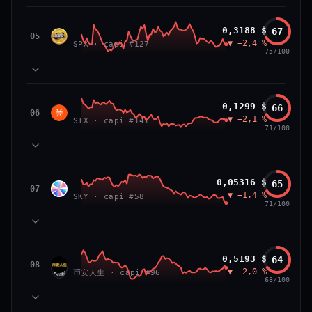
VS ATH
RANG CAPI.
81
MOMENTUM
−84,0 %
#26
SPX6900
0,3188 $
67
87
TECHNIQUE
SPX
05
▼ −2,4 %
71
SPX · capi #127
VOLUME
75/100
66/100
CONFIANCE
39
SOCIAL
50
NEWS
83
MOMENTUM
Stacks
0,1299 $
66
64
TECHNIQUE
STX
06
▼ −2,1 %
72
STX · capi #141
VOLUME
71/100
52
SOCIAL
50
NEWS
PRIX — 7 JOURS
Prix collé au bas de son range 7 j (20 % de l'amplitude),
83
MOMENTUM
momentum 24 h dégradé (−2,7 %) et volume 24 h atone
Sky
0,05316 $
65
81
TECHNIQUE
SKY
07
(0,3 % de sa capitalisation échangés).
▼ −1,4 %
54
SKY · capi #58
VOLUME
71/100
52
SOCIAL
50
CAP. MARCHÉ
VOLUME 24 H
NEWS
PRIX — 7 JOURS
2,3 Md$
5,7 M$
Momentum 24 h dégradé (−2,4 %), tandis que volume 24
65
MOMENTUM
h atone (1,0 % de sa capitalisation échangés).
币安人生 (BinanceLife)
0,5193 $
64
VAR. 7 J
VAR. 30 J
90
TECHNIQUE
币安
08
▼ −2,0 %
72
−12,5 %
−14,0 %
币安人生 · capi #96
VOLUME
人生
68/100
CAP. MARCHÉ
VOLUME 24 H
52
SOCIAL
297 M$
2,9 M$
50
NEWS
PRIX — 7 JOURS
VS ATH
RANG CAPI.