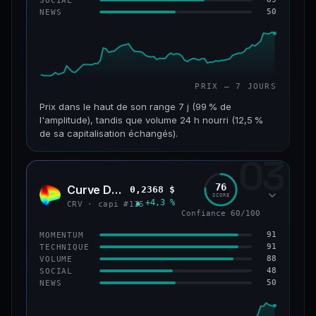
50
NEWS
61/100
CONFIANCE
PRIX — 7 JOURS
Prix dans le haut de son range 7 j (99 % de
l'amplitude), tandis que volume 24 h nourri (12,5 %
de sa capitalisation échangés).
03
CAP. MARCHÉ
VOLUME 24 H
1,1 Md$
132 M$
76
Curve DAO
0,2368 $
CRV
SCORE
▲ +4,3 %
VAR. 7 J
VAR. 30 J
CRV · capi #115
Confiance 60/100
+27,3 %
+82,3 %
91
MOMENTUM
VS ATH
RANG CAPI.
91
TECHNIQUE
−69,6 %
#65
88
VOLUME
48
SOCIAL
50
NEWS
66/100
CONFIANCE