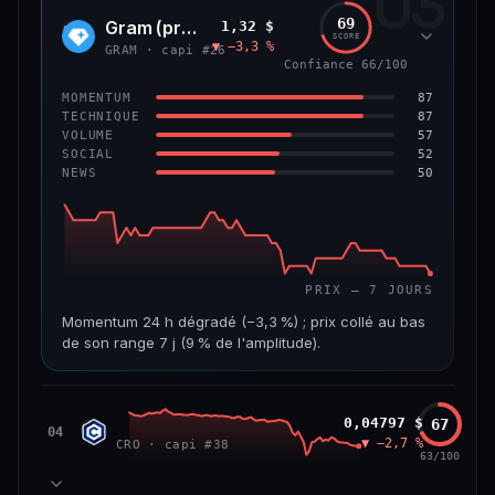
03
299 M$
4,0 M$
69
Gram (prev. Toncoin)
1,32 $
GRAM
SCORE
▼ −3,3 %
VAR. 7 J
VAR. 30 J
GRAM · capi #26
Confiance 66/100
−8,0 %
−42,0 %
87
MOMENTUM
VS ATH
RANG CAPI.
87
TECHNIQUE
−84,8 %
#125
57
VOLUME
52
SOCIAL
50
NEWS
59/100
CONFIANCE
PRIX — 7 JOURS
Momentum 24 h dégradé (−3,3 %) ; prix collé au bas
de son range 7 j (9 % de l'amplitude).
CAP. MARCHÉ
VOLUME 24 H
3,6 Md$
15,5 M$
Cronos
0,04797 $
67
CRO
04
▼ −2,7 %
CRO · capi #38
VAR. 7 J
VAR. 30 J
63/100
−7,5 %
−20,7 %