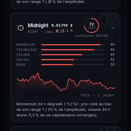
de son range 7 j (8 % de l'amplitude).
69/100
CONFIANCE
02
CAP. MARCHÉ
VOLUME 24 H
1,5 Md$
5,7 M$
72
Midnight
0,01798 $
NIGH
SCORE
▼ −5,1 %
VAR. 7 J
VAR. 30 J
NIGHT · capi #125
−7,5 %
−16,9 %
Confiance 59/100
94
MOMENTUM
VS ATH
RANG CAPI.
84
TECHNIQUE
−80,6 %
#50
65
VOLUME
52
SOCIAL
50
NEWS
65/100
CONFIANCE
PRIX — 7 JOURS
Momentum 24 h dégradé (−5,1 %) ; prix collé au bas
de son range 7 j (12 % de l'amplitude), volume 24 h
atone (1,3 % de sa capitalisation échangés).
CAP. MARCHÉ
VOLUME 24 H