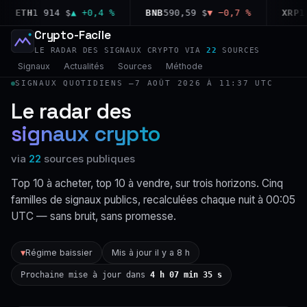
ETH
1 914 $
▲ +0,4 %
BNB
590,59 $
▼ −0,7 %
XRP
1,03
Crypto-Facile
LE RADAR DES SIGNAUX CRYPTO VIA
22
SOURCES
Signaux
Actualités
Sources
Méthode
SIGNAUX QUOTIDIENS —
7 AOÛT 2026 À 11:37 UTC
Le radar des
signaux crypto
via
22
sources publiques
Top 10 à acheter, top 10 à vendre, sur trois horizons. Cinq
familles de signaux publics, recalculées chaque nuit à 00:05
UTC — sans bruit, sans promesse.
Régime baissier
Mis à jour il y a 8 h
▼
Prochaine mise à jour dans
4 h 07 min 34 s