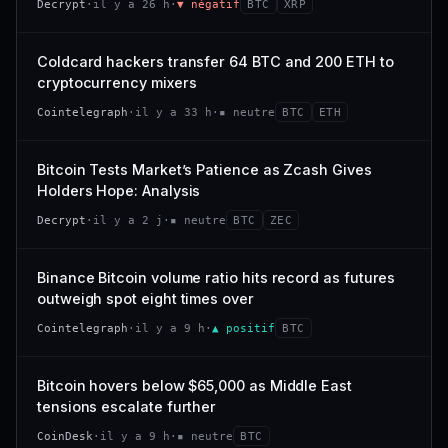
Decrypt
·
il y a 26 h
·
▼ négatif
BTC
XRP
−0,4 %
−2,9 %
CAP. MARCHÉ
VOLUME 24 H
318 M$
26,4 M$
VS ATH
RANG CAPI.
Coldcard hackers transfer 64 BTC and 200 ETH to
−94,7 %
#101
VAR. 7 J
VAR. 30 J
cryptocurrency mixers
−22,6 %
+53,4 %
66/100
CONFIANCE
Cointelegraph
·
il y a 33 h
·
▪ neutre
BTC
ETH
VS ATH
RANG CAPI.
−47,7 %
#120
Bitcoin Tests Market’s Patience as Zcash Gives
Holders Hope: Analysis
38/100
CONFIANCE
Decrypt
·
il y a 2 j
·
▪ neutre
BTC
ZEC
Binance Bitcoin volume ratio hits record as futures
outweigh spot eight times over
Cointelegraph
·
il y a 9 h
·
▲ positif
BTC
Bitcoin hovers below $65,000 as Middle East
tensions escalate further
CoinDesk
·
il y a 9 h
·
▪ neutre
BTC