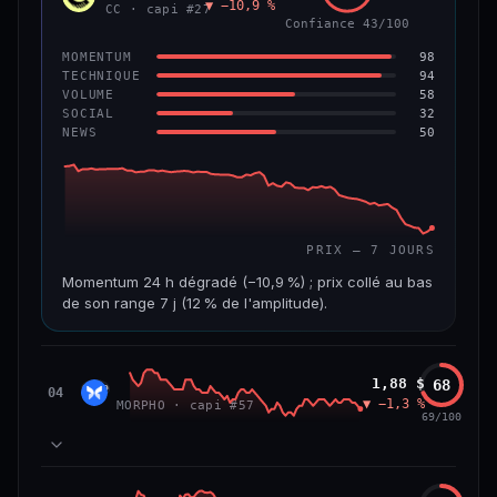
▼ −10,9 %
VAR. 7 J
VAR. 30 J
CC · capi #27
Confiance 43/100
−4,5 %
−8,8 %
98
MOMENTUM
VS ATH
RANG CAPI.
94
TECHNIQUE
−96,0 %
#97
58
VOLUME
32
SOCIAL
50
NEWS
67/100
CONFIANCE
PRIX — 7 JOURS
Momentum 24 h dégradé (−10,9 %) ; prix collé au bas
de son range 7 j (12 % de l'amplitude).
CAP. MARCHÉ
VOLUME 24 H
3,5 Md$
19,6 M$
Morpho
1,88 $
68
MORP
04
▼ −1,3 %
MORPHO · capi #57
VAR. 7 J
VAR. 30 J
69/100
−24,7 %
−28,7 %
VS ATH
RANG CAPI.
84
MOMENTUM