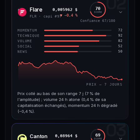
02
1,3 Md$
7,5 M$
70
Flare
0,005962 $
FLR
SCORE
▼ −0,4 %
VAR. 7 J
VAR. 30 J
FLR · capi #97
−4,8 %
+2,5 %
Confiance 67/100
72
MOMENTUM
VS ATH
RANG CAPI.
92
TECHNIQUE
−45,9 %
#56
82
VOLUME
52
SOCIAL
50
NEWS
65/100
CONFIANCE
PRIX — 7 JOURS
Prix collé au bas de son range 7 j (7 % de
l'amplitude) ; volume 24 h atone (0,4 % de sa
capitalisation échangés), momentum 24 h dégradé
(−0,4 %).
03
CAP. MARCHÉ
VOLUME 24 H
518 M$
1,8 M$
69
Canton
0,08964 $
CC
SCORE