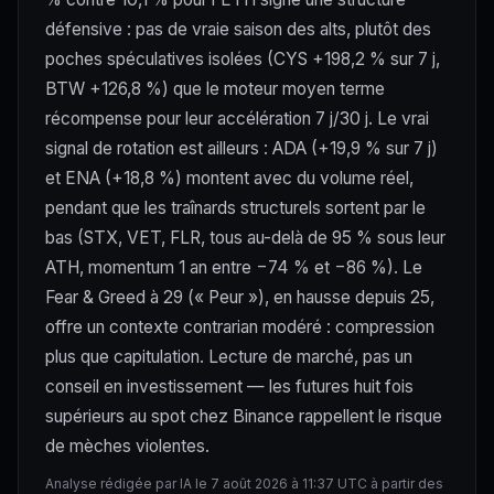
défensive : pas de vraie saison des alts, plutôt des
poches spéculatives isolées (CYS +198,2 % sur 7 j,
BTW +126,8 %) que le moteur moyen terme
récompense pour leur accélération 7 j/30 j. Le vrai
signal de rotation est ailleurs : ADA (+19,9 % sur 7 j)
et ENA (+18,8 %) montent avec du volume réel,
pendant que les traînards structurels sortent par le
bas (STX, VET, FLR, tous au-delà de 95 % sous leur
ATH, momentum 1 an entre −74 % et −86 %). Le
Fear & Greed à 29 (« Peur »), en hausse depuis 25,
offre un contexte contrarian modéré : compression
plus que capitulation. Lecture de marché, pas un
conseil en investissement — les futures huit fois
supérieurs au spot chez Binance rappellent le risque
de mèches violentes.
Analyse rédigée par IA le 7 août 2026 à 11:37 UTC à partir des