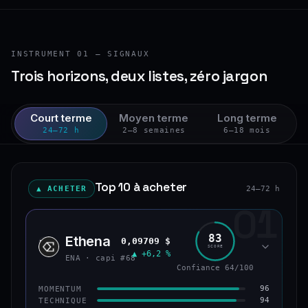
INSTRUMENT 01 — SIGNAUX
Trois horizons, deux listes, zéro jargon
Court terme
Moyen terme
Long terme
24–72 h
2–8 semaines
6–18 mois
Top 10 à acheter
▲ ACHETER
24–72 h
01
83
Ethena
0,09709 $
ENA
SCORE
▲ +6,2 %
ENA · capi #68
Confiance 64/100
96
MOMENTUM
94
TECHNIQUE