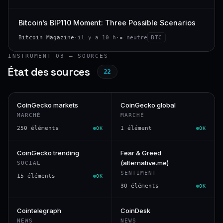
Bitcoin’s BIP110 Moment: Three Possible Scenarios
Bitcoin Magazine
·
il y a 10 h
·
▪ neutre
BTC
INSTRUMENT 03 — SOURCES
État des sources
22
CoinGecko markets
CoinGecko global
MARCHÉ
MARCHÉ
250 éléments
1 élément
OK
OK
CoinGecko trending
Fear & Greed
(alternative.me)
SOCIAL
SENTIMENT
15 éléments
OK
30 éléments
OK
Cointelegraph
CoinDesk
NEWS
NEWS