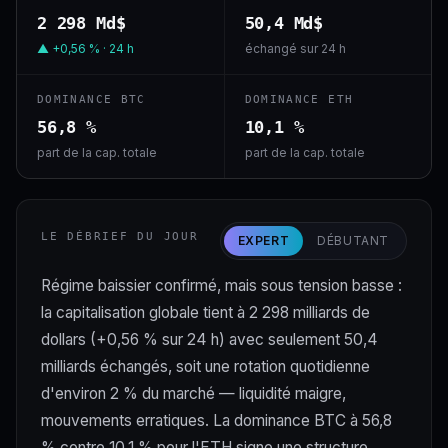
2 298 Md$
50,4 Md$
▲ +0,56 % · 24 h
échangé sur 24 h
DOMINANCE BTC
DOMINANCE ETH
56,8 %
10,1 %
part de la cap. totale
part de la cap. totale
LE DÉBRIEF DU JOUR
EXPERT
DÉBUTANT
Régime baissier confirmé, mais sous tension basse :
la capitalisation globale tient à 2 298 milliards de
dollars (+0,56 % sur 24 h) avec seulement 50,4
milliards échangés, soit une rotation quotidienne
d'environ 2 % du marché — liquidité maigre,
mouvements erratiques. La dominance BTC à 56,8
% contre 10,1 % pour l'ETH signe une structure