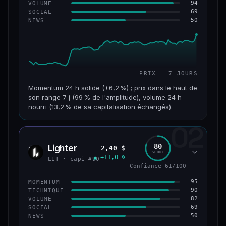
94
VOLUME
69
SOCIAL
50
NEWS
PRIX — 7 JOURS
Momentum 24 h solide (+6,2 %) ; prix dans le haut de
son range 7 j (99 % de l'amplitude), volume 24 h
nourri (13,2 % de sa capitalisation échangés).
02
CAP. MARCHÉ
VOLUME 24 H
955 M$
126 M$
80
Lighter
2,40 $
LIT
SCORE
▲ +11,0 %
VAR. 7 J
VAR. 30 J
LIT · capi #90
+18,8 %
+32,8 %
Confiance 61/100
95
MOMENTUM
VS ATH
RANG CAPI.
90
TECHNIQUE
−93,6 %
#68
82
VOLUME
69
SOCIAL
50
NEWS
64/100
CONFIANCE