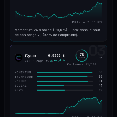
PRIX — 7 JOURS
Momentum 24 h solide (+11,0 %) — prix dans le haut
de son range 7 j (97 % de l'amplitude).
03
CAP. MARCHÉ
VOLUME 24 H
601 M$
47,5 M$
78
Cysic
0,8386 $
CYS
SCORE
▲ +7,4 %
VAR. 7 J
VAR. 30 J
CYS · capi #205
Confiance 51/100
+10,1 %
+2,1 %
98
MOMENTUM
VS ATH
RANG CAPI.
90
TECHNIQUE
−69,5 %
#90
91
VOLUME
48
SOCIAL
50
NEWS
61/100
CONFIANCE