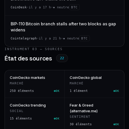
CoinDesk
·
il y a 17 h
·
▪ neutre
BTC
BIP-110 Bitcoin branch stalls after two blocks as gap
widens
Cointelegraph
·
il y a 21 h
·
▪ neutre
BTC
INSTRUMENT 03 — SOURCES
État des sources
22
CoinGecko markets
CoinGecko global
MARCHÉ
MARCHÉ
250 éléments
1 élément
OK
OK
CoinGecko trending
Fear & Greed
(alternative.me)
SOCIAL
SENTIMENT
15 éléments
OK
30 éléments
OK