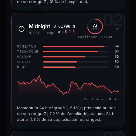
de son range 7 j (8 % de l'amplitude).
69/100
CONFIANCE
02
CAP. MARCHÉ
VOLUME 24 H
1,5 Md$
5,7 M$
72
Midnight
0,01798 $
NIGH
SCORE
▼ −5,1 %
VAR. 7 J
VAR. 30 J
NIGHT · capi #125
−7,5 %
−16,9 %
Confiance 59/100
94
MOMENTUM
VS ATH
RANG CAPI.
84
TECHNIQUE
−80,6 %
#50
65
VOLUME
52
SOCIAL
50
NEWS
65/100
CONFIANCE
PRIX — 7 JOURS
Momentum 24 h dégradé (−5,1 %) ; prix collé au bas
de son range 7 j (12 % de l'amplitude), volume 24 h
atone (1,3 % de sa capitalisation échangés).
CAP. MARCHÉ
VOLUME 24 H