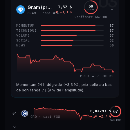
03
299 M$
4,0 M$
69
Gram (prev. Toncoin)
1,32 $
GRAM
SCORE
▼ −3,3 %
VAR. 7 J
VAR. 30 J
GRAM · capi #26
Confiance 66/100
−8,0 %
−42,0 %
87
MOMENTUM
VS ATH
RANG CAPI.
87
TECHNIQUE
−84,8 %
#125
57
VOLUME
52
SOCIAL
50
NEWS
59/100
CONFIANCE
PRIX — 7 JOURS
Momentum 24 h dégradé (−3,3 %) ; prix collé au bas
de son range 7 j (9 % de l'amplitude).
CAP. MARCHÉ
VOLUME 24 H
3,6 Md$
15,5 M$
Cronos
0,04797 $
67
CRO
04
▼ −2,7 %
CRO · capi #38
VAR. 7 J
VAR. 30 J
63/100
−7,5 %
−20,7 %