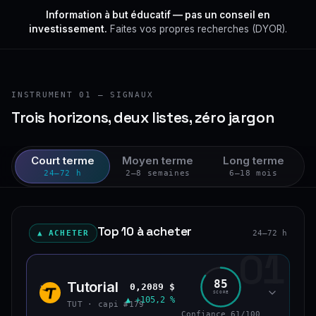
Information à but éducatif — pas un conseil en
investissement.
Faites vos propres recherches (DYOR).
INSTRUMENT 01 — SIGNAUX
Trois horizons, deux listes, zéro jargon
Court terme
Moyen terme
Long terme
24–72 h
2–8 semaines
6–18 mois
Top 10 à acheter
▲ ACHETER
24–72 h
01
85
Tutorial
0,2089 $
TUT
SCORE
▲ +105,2 %
TUT · capi #179
Confiance 61/100