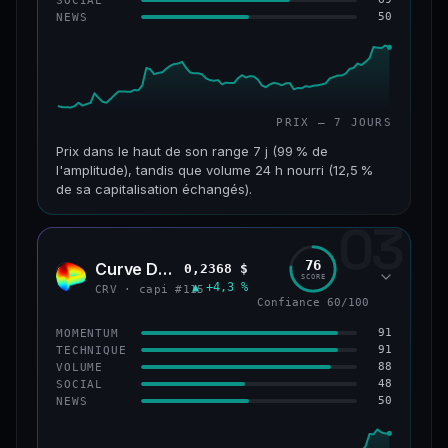
50
NEWS
61/100
CONFIANCE
PRIX — 7 JOURS
Prix dans le haut de son range 7 j (99 % de
l'amplitude), tandis que volume 24 h nourri (12,5 %
de sa capitalisation échangés).
03
CAP. MARCHÉ
VOLUME 24 H
1,1 Md$
132 M$
76
Curve DAO
0,2368 $
CRV
SCORE
▲ +4,3 %
VAR. 7 J
VAR. 30 J
CRV · capi #115
Confiance 60/100
+27,3 %
+82,3 %
91
MOMENTUM
VS ATH
RANG CAPI.
91
TECHNIQUE
−69,6 %
#65
88
VOLUME
48
SOCIAL
50
NEWS
66/100
CONFIANCE