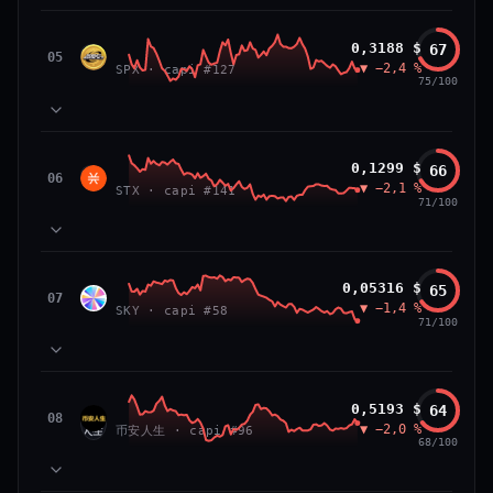
VS ATH
RANG CAPI.
81
MOMENTUM
−84,0 %
#26
SPX6900
0,3188 $
67
87
TECHNIQUE
SPX
05
▼ −2,4 %
71
SPX · capi #127
VOLUME
75/100
66/100
CONFIANCE
39
SOCIAL
50
NEWS
83
MOMENTUM
Stacks
0,1299 $
66
64
TECHNIQUE
STX
06
▼ −2,1 %
72
STX · capi #141
VOLUME
71/100
52
SOCIAL
50
NEWS
PRIX — 7 JOURS
Prix collé au bas de son range 7 j (20 % de l'amplitude),
83
MOMENTUM
momentum 24 h dégradé (−2,7 %) et volume 24 h atone
Sky
0,05316 $
65
81
TECHNIQUE
SKY
07
(0,3 % de sa capitalisation échangés).
▼ −1,4 %
54
SKY · capi #58
VOLUME
71/100
52
SOCIAL
50
CAP. MARCHÉ
VOLUME 24 H
NEWS
PRIX — 7 JOURS
2,3 Md$
5,7 M$
Momentum 24 h dégradé (−2,4 %), tandis que volume 24
65
MOMENTUM
h atone (1,0 % de sa capitalisation échangés).
币安人生 (BinanceLife)
0,5193 $
64
VAR. 7 J
VAR. 30 J
90
TECHNIQUE
币安
08
▼ −2,0 %
72
−12,5 %
−14,0 %
币安人生 · capi #96
VOLUME
人生
68/100
CAP. MARCHÉ
VOLUME 24 H
52
SOCIAL
297 M$
2,9 M$
50
NEWS
PRIX — 7 JOURS
VS ATH
RANG CAPI.