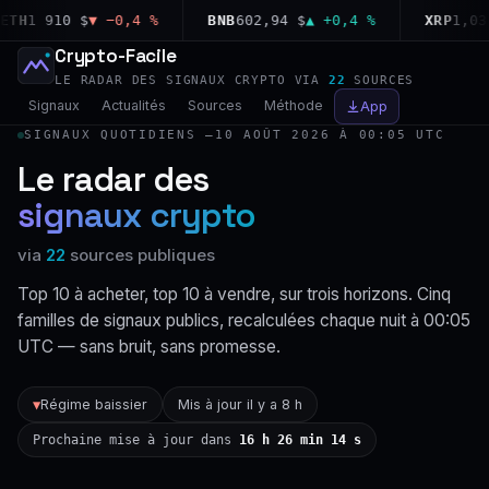
H
1 910 $
▼ −0,4 %
BNB
602,94 $
▲ +0,4 %
XRP
1,03 $
▼
Crypto-Facile
LE RADAR DES SIGNAUX CRYPTO VIA
22
SOURCES
Signaux
Actualités
Sources
Méthode
App
SIGNAUX QUOTIDIENS —
10 AOÛT 2026 À 00:05 UTC
Le radar des
signaux crypto
via
22
sources publiques
Top 10 à acheter, top 10 à vendre, sur trois horizons. Cinq
familles de signaux publics, recalculées chaque nuit à 00:05
UTC — sans bruit, sans promesse.
Régime baissier
Mis à jour il y a 8 h
▼
Prochaine mise à jour dans
16 h 26 min 14 s