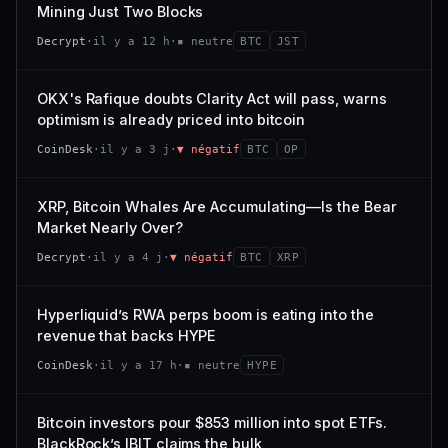
VAR. 7 J
VAR. 30 J
Mining Just Two Blocks
; prix collé au bas de son range 7 j (0 % de l'amplitude),
68/100
CONFIANCE
−3,0 %
−4,1 %
momentum 24 h dégradé (−2,7 %).
Decrypt
·
il y a 12 h
·
▪ neutre
BTC
JST
VS ATH
RANG CAPI.
CAP. MARCHÉ
VOLUME 24 H
−97,7 %
#79
21,1 Md$
3,8 M$
OKX's Rafique doubts Clarity Act will pass, warns
optimism is already priced into bitcoin
57/100
CONFIANCE
VAR. 7 J
VAR. 30 J
CoinDesk
·
il y a 3 j
·
▼ négatif
BTC
OP
0,0 %
−3,2 %
VS ATH
RANG CAPI.
XRP, Bitcoin Whales Are Accumulating—Is the Bear
−5,6 %
#9
Market Nearly Over?
72/100
CONFIANCE
Decrypt
·
il y a 4 j
·
▼ négatif
BTC
XRP
Hyperliquid’s RWA perps boom is eating into the
revenue that backs HYPE
CoinDesk
·
il y a 17 h
·
▪ neutre
HYPE
Bitcoin investors pour $853 million into spot ETFs.
BlackRock’s IBIT claims the bulk