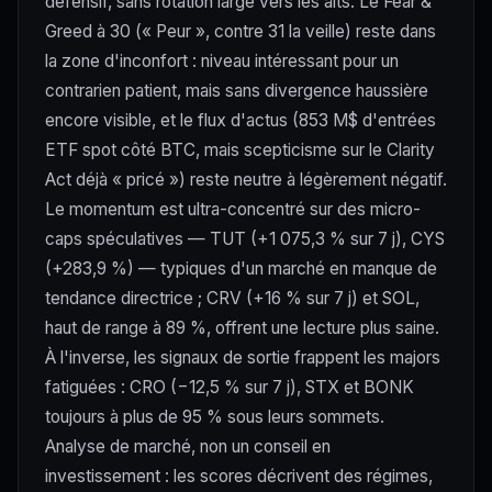
défensif, sans rotation large vers les alts. Le Fear &
Greed à 30 (« Peur », contre 31 la veille) reste dans
la zone d'inconfort : niveau intéressant pour un
contrarien patient, mais sans divergence haussière
encore visible, et le flux d'actus (853 M$ d'entrées
ETF spot côté BTC, mais scepticisme sur le Clarity
Act déjà « pricé ») reste neutre à légèrement négatif.
Le momentum est ultra-concentré sur des micro-
caps spéculatives — TUT (+1 075,3 % sur 7 j), CYS
(+283,9 %) — typiques d'un marché en manque de
tendance directrice ; CRV (+16 % sur 7 j) et SOL,
haut de range à 89 %, offrent une lecture plus saine.
À l'inverse, les signaux de sortie frappent les majors
fatiguées : CRO (−12,5 % sur 7 j), STX et BONK
toujours à plus de 95 % sous leurs sommets.
Analyse de marché, non un conseil en
investissement : les scores décrivent des régimes,