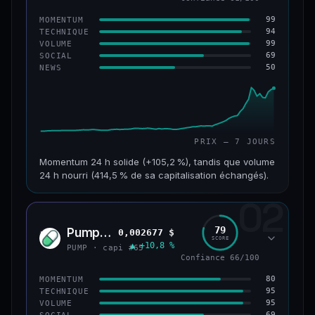
99
MOMENTUM
94
TECHNIQUE
99
VOLUME
69
SOCIAL
50
NEWS
PRIX — 7 JOURS
Momentum 24 h solide (+105,2 %), tandis que volume
24 h nourri (414,5 % de sa capitalisation échangés).
02
CAP. MARCHÉ
VOLUME 24 H
171 M$
708 M$
79
Pump.fun
0,002677 $
PUMP
SCORE
▲ +10,8 %
VAR. 7 J
VAR. 30 J
PUMP · capi #65
+1 075,3 %
+1 610,9 %
Confiance 66/100
80
MOMENTUM
VS ATH
RANG CAPI.
95
TECHNIQUE
−28,0 %
#179
95
VOLUME
69
SOCIAL