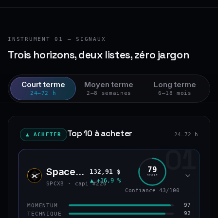
INSTRUMENT 01 — SIGNAUX
Trois horizons, deux listes, zéro jargon
Court terme
Moyen terme
Long terme
24–72 h
2–8 semaines
6–18 mois
Top 10 à acheter
▲ ACHETER
24–72 h
01
79
SpaceX (bStocks Tokenized Stock)
132,91 $
SPCX
SCORE
▲ +16,9 %
SPCXB · capi #220
Confiance 43/100
97
MOMENTUM
92
TECHNIQUE