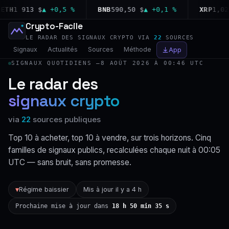
H
1 913 $
▲ +0,5 %
BNB
590,50 $
▲ +0,1 %
XRP
1,02 $
Crypto-Facile
LE RADAR DES SIGNAUX CRYPTO VIA
22
SOURCES
Signaux
Actualités
Sources
Méthode
App
SIGNAUX QUOTIDIENS —
8 AOÛT 2026 À 00:46 UTC
Le radar des
signaux crypto
via
22
sources publiques
Top 10 à acheter, top 10 à vendre, sur trois horizons. Cinq
familles de signaux publics, recalculées chaque nuit à 00:05
UTC — sans bruit, sans promesse.
Régime baissier
Mis à jour il y a 4 h
▼
Prochaine mise à jour dans
18 h 50 min 35 s