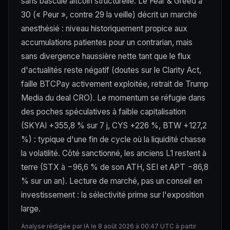
sans bascule altcoin structurelle. Le Fear & Greed à
30 (« Peur », contre 29 la veille) décrit un marché
anesthésié : niveau historiquement propice aux
accumulations patientes pour un contrarian, mais
sans divergence haussière nette tant que le flux
d'actualités reste négatif (doutes sur le Clarity Act,
faille BTCPay activement exploitée, retrait de Trump
Media du deal CRO). Le momentum se réfugie dans
des poches spéculatives à faible capitalisation
(SKYAI +355,8 % sur 7 j, CYS +226 %, BTW +127,2
%) : typique d'une fin de cycle où la liquidité chasse
la volatilité. Côté sanctionné, les anciens L1 restent à
terre (STX à −96,6 % de son ATH, SEI et APT −86,8
% sur un an). Lecture de marché, pas un conseil en
investissement : la sélectivité prime sur l'exposition
large.
Analyse rédigée par IA le 8 août 2026 à 00:47 UTC à partir