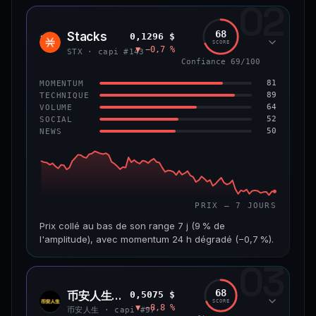
02
CAP. MARCHÉ
VOLUME 24 H
1,2 Md$
10,7 M$
68
Stacks
0,1296 $
STX
SCORE
▼ −0,7 %
VAR. 7 J
VAR. 30 J
STX · capi #143
−8,0 %
−9,9 %
Confiance 69/100
81
MOMENTUM
VS ATH
RANG CAPI.
89
TECHNIQUE
−55,9 %
#58
64
VOLUME
52
SOCIAL
50
NEWS
66/100
CONFIANCE
PRIX — 7 JOURS
Prix collé au bas de son range 7 j (9 % de
l'amplitude), avec momentum 24 h dégradé (−0,7 %).
03
CAP. MARCHÉ
VOLUME 24 H
241 M$
4,5 M$
68
币安人生 (BinanceLife)
0,5075 $
币安
SCORE
▼ −8,8 %
人生
VAR. 7 J
VAR. 30 J
币安人生 · capi #97