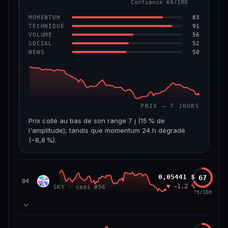
Confiance 60/100
−6,2 %
−22,2 %
83
MOMENTUM
VS ATH
RANG CAPI.
91
TECHNIQUE
−96,6 %
#143
56
VOLUME
52
SOCIAL
50
NEWS
69/100
CONFIANCE
PRIX — 7 JOURS
Prix collé au bas de son range 7 j (15 % de
l'amplitude), tandis que momentum 24 h dégradé
(−8,8 %).
CAP. MARCHÉ
VOLUME 24 H
508 M$
8,7 M$
Sky
0,05441 $
67
SKY
04
▼ −1,2 %
SKY · capi #56
VAR. 7 J
VAR. 30 J
75/100
−19,4 %
−28,6 %
VS ATH
RANG CAPI.
78
MOMENTUM