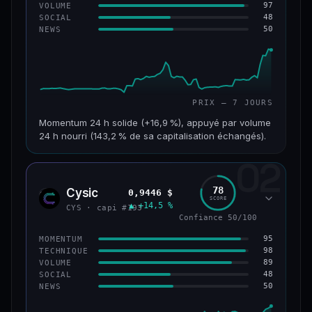
97
VOLUME
48
SOCIAL
50
NEWS
PRIX — 7 JOURS
Momentum 24 h solide (+16,9 %), appuyé par volume
24 h nourri (143,2 % de sa capitalisation échangés).
02
CAP. MARCHÉ
VOLUME 24 H
125 M$
179 M$
78
Cysic
0,9446 $
CYS
SCORE
▲ +14,5 %
VAR. 7 J
VAR. 30 J
CYS · capi #193
+24,2 %
−10,2 %
Confiance 50/100
95
MOMENTUM
VS ATH
RANG CAPI.
98
TECHNIQUE
−42,1 %
#220
89
VOLUME
48
SOCIAL
50
NEWS
43/100
CONFIANCE