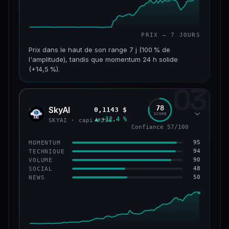
PRIX — 7 JOURS
Prix dans le haut de son range 7 j (100 % de
l'amplitude), tandis que momentum 24 h solide
(+14,5 %).
03
CAP. MARCHÉ
VOLUME 24 H
152 M$
34,0 M$
78
SkyAI
0,1143 $
SKYA
SCORE
▲ +12,4 %
VAR. 7 J
VAR. 30 J
SKYAI · capi #238
Confiance 57/100
+226,0 %
+211,4 %
95
MOMENTUM
VS ATH
RANG CAPI.
94
TECHNIQUE
−3,2 %
#193
90
VOLUME
48
SOCIAL
50
NEWS
50/100
CONFIANCE