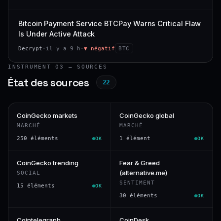
Bitcoin Payment Service BTCPay Warns Critical Flaw
Is Under Active Attack
Decrypt
·
il y a 9 h
·
▼ négatif
BTC
INSTRUMENT 03 — SOURCES
État des sources
22
CoinGecko markets
CoinGecko global
MARCHÉ
MARCHÉ
250 éléments
1 élément
OK
OK
CoinGecko trending
Fear & Greed
(alternative.me)
SOCIAL
SENTIMENT
15 éléments
OK
30 éléments
OK
Cointelegraph
CoinDesk