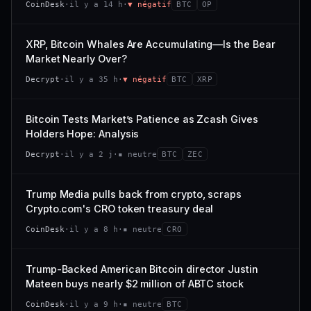
CoinDesk
·
il y a 14 h
·
▼ négatif
BTC
OP
−0,1 %
+0,1 %
CAP. MARCHÉ
VOLUME 24 H
VS ATH
RANG CAPI.
477 M$
1 464 $
XRP, Bitcoin Whales Are Accumulating—Is the Bear
−0,1 %
#29
Market Nearly Over?
VAR. 7 J
VAR. 30 J
65/100
CONFIANCE
Decrypt
·
il y a 35 h
·
▼ négatif
BTC
XRP
+0,6 %
−3,6 %
VS ATH
RANG CAPI.
Bitcoin Tests Market’s Patience as Zcash Gives
−94,7 %
#102
Holders Hope: Analysis
66/100
CONFIANCE
Decrypt
·
il y a 2 j
·
▪ neutre
BTC
ZEC
Trump Media pulls back from crypto, scraps
Crypto.com's CRO token treasury deal
CoinDesk
·
il y a 8 h
·
▪ neutre
CRO
Trump-Backed American Bitcoin director Justin
Mateen buys nearly $2 million of ABTC stock
CoinDesk
·
il y a 9 h
·
▪ neutre
BTC