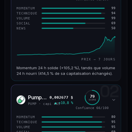
99
MOMENTUM
94
TECHNIQUE
99
VOLUME
69
SOCIAL
50
NEWS
PRIX — 7 JOURS
Momentum 24 h solide (+105,2 %), tandis que volume
24 h nourri (414,5 % de sa capitalisation échangés).
02
CAP. MARCHÉ
VOLUME 24 H
171 M$
708 M$
79
Pump.fun
0,002677 $
PUMP
SCORE
▲ +10,8 %
VAR. 7 J
VAR. 30 J
PUMP · capi #65
+1 075,3 %
+1 610,9 %
Confiance 66/100
80
MOMENTUM
VS ATH
RANG CAPI.
95
TECHNIQUE
−28,0 %
#179
95
VOLUME
69
SOCIAL