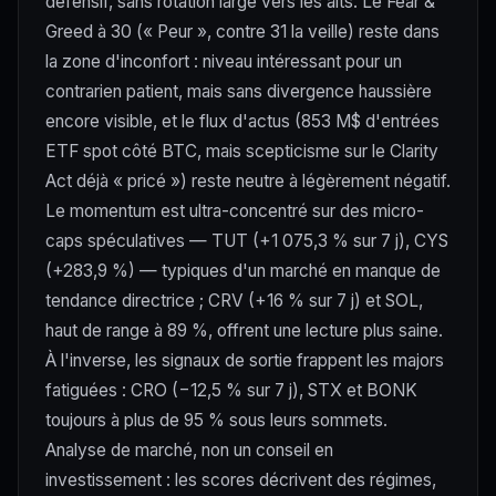
défensif, sans rotation large vers les alts. Le Fear &
Greed à 30 (« Peur », contre 31 la veille) reste dans
la zone d'inconfort : niveau intéressant pour un
contrarien patient, mais sans divergence haussière
encore visible, et le flux d'actus (853 M$ d'entrées
ETF spot côté BTC, mais scepticisme sur le Clarity
Act déjà « pricé ») reste neutre à légèrement négatif.
Le momentum est ultra-concentré sur des micro-
caps spéculatives — TUT (+1 075,3 % sur 7 j), CYS
(+283,9 %) — typiques d'un marché en manque de
tendance directrice ; CRV (+16 % sur 7 j) et SOL,
haut de range à 89 %, offrent une lecture plus saine.
À l'inverse, les signaux de sortie frappent les majors
fatiguées : CRO (−12,5 % sur 7 j), STX et BONK
toujours à plus de 95 % sous leurs sommets.
Analyse de marché, non un conseil en
investissement : les scores décrivent des régimes,