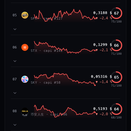
VS ATH
RANG CAPI.
81
MOMENTUM
−84,0 %
#26
SPX6900
0,3188 $
67
87
TECHNIQUE
SPX
05
▼ −2,4 %
71
SPX · capi #127
VOLUME
75/100
66/100
CONFIANCE
39
SOCIAL
50
NEWS
83
MOMENTUM
Stacks
0,1299 $
66
64
TECHNIQUE
STX
06
▼ −2,1 %
72
STX · capi #141
VOLUME
71/100
52
SOCIAL
50
NEWS
PRIX — 7 JOURS
Prix collé au bas de son range 7 j (20 % de l'amplitude),
83
MOMENTUM
momentum 24 h dégradé (−2,7 %) et volume 24 h atone
Sky
0,05316 $
65
81
TECHNIQUE
SKY
07
(0,3 % de sa capitalisation échangés).
▼ −1,4 %
54
SKY · capi #58
VOLUME
71/100
52
SOCIAL
50
CAP. MARCHÉ
VOLUME 24 H
NEWS
PRIX — 7 JOURS
2,3 Md$
5,7 M$
Momentum 24 h dégradé (−2,4 %), tandis que volume 24
65
MOMENTUM
h atone (1,0 % de sa capitalisation échangés).
币安人生 (BinanceLife)
0,5193 $
64
VAR. 7 J
VAR. 30 J
90
TECHNIQUE
币安
08
▼ −2,0 %
72
−12,5 %
−14,0 %
币安人生 · capi #96
VOLUME
人生
68/100
CAP. MARCHÉ
VOLUME 24 H
52
SOCIAL
297 M$
2,9 M$
50
NEWS
PRIX — 7 JOURS
VS ATH
RANG CAPI.