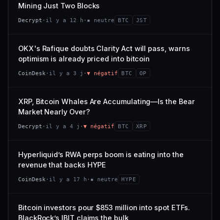
VAR. 7 J
VAR. 30 J
Mining Just Two Blocks
; prix collé au bas de son range 7 j (0 % de l'amplitude),
68/100
CONFIANCE
−3,0 %
−4,1 %
momentum 24 h dégradé (−2,7 %).
Decrypt
·
il y a 12 h
·
▪ neutre
BTC
JST
VS ATH
RANG CAPI.
CAP. MARCHÉ
VOLUME 24 H
−97,7 %
#79
21,1 Md$
3,8 M$
OKX's Rafique doubts Clarity Act will pass, warns
optimism is already priced into bitcoin
57/100
CONFIANCE
VAR. 7 J
VAR. 30 J
CoinDesk
·
il y a 3 j
·
▼ négatif
BTC
OP
0,0 %
−3,2 %
VS ATH
RANG CAPI.
XRP, Bitcoin Whales Are Accumulating—Is the Bear
−5,6 %
#9
Market Nearly Over?
72/100
CONFIANCE
Decrypt
·
il y a 4 j
·
▼ négatif
BTC
XRP
Hyperliquid’s RWA perps boom is eating into the
revenue that backs HYPE
CoinDesk
·
il y a 17 h
·
▪ neutre
HYPE
Bitcoin investors pour $853 million into spot ETFs.
BlackRock’s IBIT claims the bulk