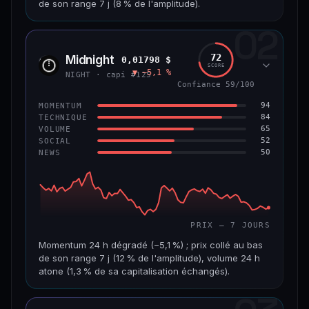
de son range 7 j (8 % de l'amplitude).
69/100
CONFIANCE
02
CAP. MARCHÉ
VOLUME 24 H
1,5 Md$
5,7 M$
72
Midnight
0,01798 $
NIGH
SCORE
▼ −5,1 %
VAR. 7 J
VAR. 30 J
NIGHT · capi #125
−7,5 %
−16,9 %
Confiance 59/100
94
MOMENTUM
VS ATH
RANG CAPI.
84
TECHNIQUE
−80,6 %
#50
65
VOLUME
52
SOCIAL
50
NEWS
65/100
CONFIANCE
PRIX — 7 JOURS
Momentum 24 h dégradé (−5,1 %) ; prix collé au bas
de son range 7 j (12 % de l'amplitude), volume 24 h
atone (1,3 % de sa capitalisation échangés).
CAP. MARCHÉ
VOLUME 24 H