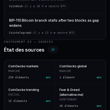
CoinDesk
·
il y a 18 h
·
▪ neutre
BTC
BIP-110 Bitcoin branch stalls after two blocks as gap
widens
Cointelegraph
·
il y a 21 h
·
▪ neutre
BTC
INSTRUMENT 03 — SOURCES
État des sources
22
CoinGecko markets
CoinGecko global
MARCHÉ
MARCHÉ
250 éléments
1 élément
OK
OK
CoinGecko trending
Fear & Greed
(alternative.me)
SOCIAL
SENTIMENT
15 éléments
OK
30 éléments
OK