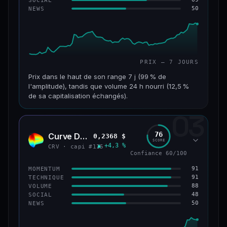
50
NEWS
61/100
CONFIANCE
PRIX — 7 JOURS
Prix dans le haut de son range 7 j (99 % de
l'amplitude), tandis que volume 24 h nourri (12,5 %
de sa capitalisation échangés).
03
CAP. MARCHÉ
VOLUME 24 H
1,1 Md$
132 M$
76
Curve DAO
0,2368 $
CRV
SCORE
▲ +4,3 %
VAR. 7 J
VAR. 30 J
CRV · capi #115
Confiance 60/100
+27,3 %
+82,3 %
91
MOMENTUM
VS ATH
RANG CAPI.
91
TECHNIQUE
−69,6 %
#65
88
VOLUME
48
SOCIAL
50
NEWS
66/100
CONFIANCE