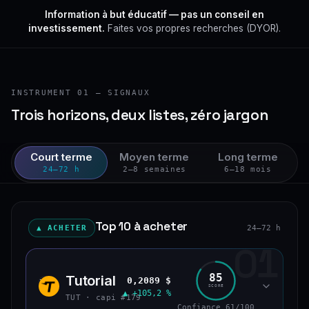
Information à but éducatif — pas un conseil en
investissement.
Faites vos propres recherches (DYOR).
INSTRUMENT 01 — SIGNAUX
Trois horizons, deux listes, zéro jargon
Court terme
Moyen terme
Long terme
24–72 h
2–8 semaines
6–18 mois
Top 10 à acheter
▲ ACHETER
24–72 h
01
85
Tutorial
0,2089 $
TUT
SCORE
▲ +105,2 %
TUT · capi #179
Confiance 61/100