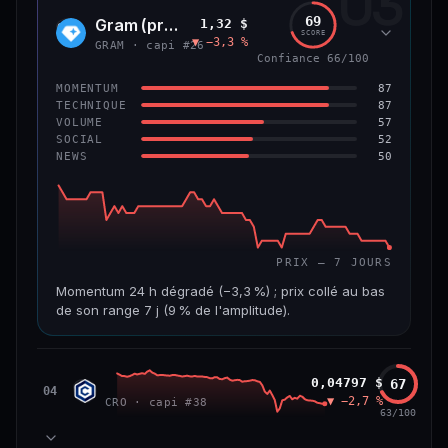
03
299 M$
4,0 M$
69
Gram (prev. Toncoin)
1,32 $
GRAM
SCORE
▼ −3,3 %
VAR. 7 J
VAR. 30 J
GRAM · capi #26
Confiance 66/100
−8,0 %
−42,0 %
87
MOMENTUM
VS ATH
RANG CAPI.
87
TECHNIQUE
−84,8 %
#125
57
VOLUME
52
SOCIAL
50
NEWS
59/100
CONFIANCE
PRIX — 7 JOURS
Momentum 24 h dégradé (−3,3 %) ; prix collé au bas
de son range 7 j (9 % de l'amplitude).
CAP. MARCHÉ
VOLUME 24 H
3,6 Md$
15,5 M$
Cronos
0,04797 $
67
CRO
04
▼ −2,7 %
CRO · capi #38
VAR. 7 J
VAR. 30 J
63/100
−7,5 %
−20,7 %