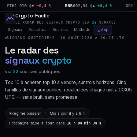
ETH
1 910 $
▼ −0,4 %
BNB
602,94 $
▲ +0,4 %
XRP
1,03
Crypto-Facile
LE RADAR DES SIGNAUX CRYPTO VIA
22
SOURCES
Signaux
Actualités
Sources
Méthode
App
SIGNAUX QUOTIDIENS —
10 AOÛT 2026 À 00:05 UTC
Le radar des
signaux crypto
via
22
sources publiques
Top 10 à acheter, top 10 à vendre, sur trois horizons. Cinq
familles de signaux publics, recalculées chaque nuit à 00:05
UTC — sans bruit, sans promesse.
Régime baissier
Mis à jour il y a 8 h
▼
Prochaine mise à jour dans
16 h 04 min 33 s