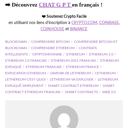
➡️ Découvrez
CHAT G P T
en français !
❤️ Soutenez Crypto Facile
en utilisant nos liens d'inscription à
CRYPTO.COM
,
COINBASE
,
COINHOUSE
et
BINANCE
BLOCKCHAIN
COMPRENDRE BITCOIN
COMPRENDRE BITCOIN ET
BLOCKCHAIN
COMPRENDRE ETHEREUM
CONTRATS
INTELLIGENTS
CRYPTOMONNAIE
ETHEREUM
ETHEREUM 2.0
ETHEREUM 2.0 FRANCAIS
ETHEREUM 2021 FRANCAIS
ETHEREUM
EXPLIQUÉ
ETHEREUM FRANCAIS
ETHEREUM FRANCE
EXPLICATION ETHEREUM
L'AVENIR DE L'ETHEREUM
L'ETHEREUM
L'ETHEREUM C'EST QUOI
L'ETHEREUM VA EXPLOSER
LETHEREUM
EXPLIQUÉ SIMPLEMENT
SMART CONTRACT ETHEREUM
SMART
CONTRACT ETHEREUM FRANCAIS
SMART CONTRACTS
WEB 3.0