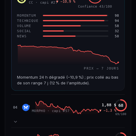
▼ −10,9 %
VAR. 7 J
VAR. 30 J
CC · capi #27
Confiance 43/100
−4,5 %
−8,8 %
98
MOMENTUM
VS ATH
RANG CAPI.
94
TECHNIQUE
−96,0 %
#97
58
VOLUME
32
SOCIAL
50
NEWS
67/100
CONFIANCE
PRIX — 7 JOURS
Momentum 24 h dégradé (−10,9 %) ; prix collé au bas
de son range 7 j (12 % de l'amplitude).
CAP. MARCHÉ
VOLUME 24 H
3,5 Md$
19,6 M$
Morpho
1,88 $
68
MORP
04
▼ −1,3 %
MORPHO · capi #57
VAR. 7 J
VAR. 30 J
69/100
−24,7 %
−28,7 %
VS ATH
RANG CAPI.
84
MOMENTUM