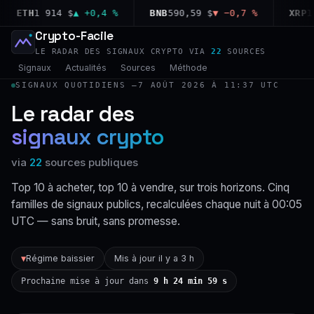
ETH
1 914 $
▲ +0,4 %
BNB
590,59 $
▼ −0,7 %
XRP
1,0
Crypto-Facile
LE RADAR DES SIGNAUX CRYPTO VIA
22
SOURCES
Signaux
Actualités
Sources
Méthode
SIGNAUX QUOTIDIENS —
7 AOÛT 2026 À 11:37 UTC
Le radar des
signaux crypto
via
22
sources publiques
Top 10 à acheter, top 10 à vendre, sur trois horizons. Cinq
familles de signaux publics, recalculées chaque nuit à 00:05
UTC — sans bruit, sans promesse.
Régime baissier
Mis à jour il y a 3 h
▼
Prochaine mise à jour dans
9 h 24 min 58 s