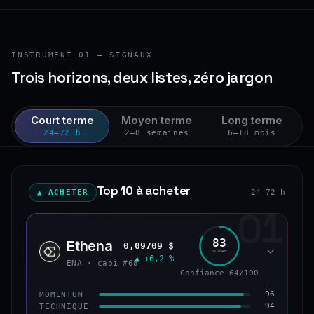
INSTRUMENT 01 — SIGNAUX
Trois horizons, deux listes, zéro jargon
Court terme
Moyen terme
Long terme
24–72 h
2–8 semaines
6–18 mois
Top 10 à acheter
▲ ACHETER
24–72 h
01
83
Ethena
0,09709 $
ENA
SCORE
▲ +6,2 %
ENA · capi #68
Confiance 64/100
96
MOMENTUM
94
TECHNIQUE