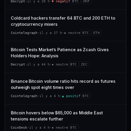
Decrypt
·
il y a 20 h
·
▼ négatif
BTC
XRP
−0,4 %
−2,9 %
CAP. MARCHÉ
VOLUME 24 H
318 M$
26,4 M$
VS ATH
RANG CAPI.
Coldcard hackers transfer 64 BTC and 200 ETH to
−94,7 %
#101
VAR. 7 J
VAR. 30 J
cryptocurrency mixers
−22,6 %
+53,4 %
66/100
CONFIANCE
Cointelegraph
·
il y a 27 h
·
▪ neutre
BTC
ETH
VS ATH
RANG CAPI.
−47,7 %
#120
Bitcoin Tests Market’s Patience as Zcash Gives
Holders Hope: Analysis
38/100
CONFIANCE
Decrypt
·
il y a 44 h
·
▪ neutre
BTC
ZEC
Binance Bitcoin volume ratio hits record as futures
outweigh spot eight times over
Cointelegraph
·
il y a 4 h
·
▲ positif
BTC
Bitcoin hovers below $65,000 as Middle East
tensions escalate further
CoinDesk
·
il y a 4 h
·
▪ neutre
BTC