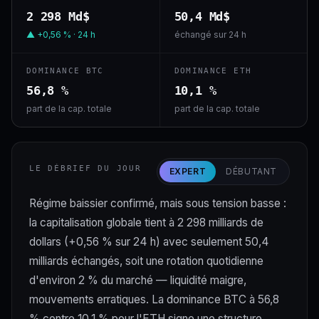
2 298 Md$
50,4 Md$
▲ +0,56 % · 24 h
échangé sur 24 h
DOMINANCE BTC
DOMINANCE ETH
56,8 %
10,1 %
part de la cap. totale
part de la cap. totale
LE DÉBRIEF DU JOUR
EXPERT
DÉBUTANT
Régime baissier confirmé, mais sous tension basse :
la capitalisation globale tient à 2 298 milliards de
dollars (+0,56 % sur 24 h) avec seulement 50,4
milliards échangés, soit une rotation quotidienne
d'environ 2 % du marché — liquidité maigre,
mouvements erratiques. La dominance BTC à 56,8
% contre 10,1 % pour l'ETH signe une structure