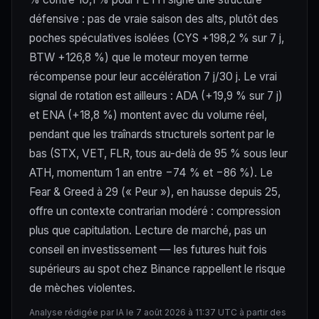
défensive : pas de vraie saison des alts, plutôt des
poches spéculatives isolées (CYS +198,2 % sur 7 j,
BTW +126,8 %) que le moteur moyen terme
récompense pour leur accélération 7 j/30 j. Le vrai
signal de rotation est ailleurs : ADA (+19,9 % sur 7 j)
et ENA (+18,8 %) montent avec du volume réel,
pendant que les traînards structurels sortent par le
bas (STX, VET, FLR, tous au-delà de 95 % sous leur
ATH, momentum 1 an entre −74 % et −86 %). Le
Fear & Greed à 29 (« Peur »), en hausse depuis 25,
offre un contexte contrarian modéré : compression
plus que capitulation. Lecture de marché, pas un
conseil en investissement — les futures huit fois
supérieurs au spot chez Binance rappellent le risque
de mèches violentes.
Analyse rédigée par IA le 7 août 2026 à 11:37 UTC à partir des