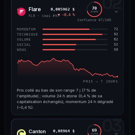
02
1,3 Md$
7,5 M$
70
Flare
0,005962 $
FLR
SCORE
▼ −0,4 %
VAR. 7 J
VAR. 30 J
FLR · capi #97
−4,8 %
+2,5 %
Confiance 67/100
72
MOMENTUM
VS ATH
RANG CAPI.
92
TECHNIQUE
−45,9 %
#56
82
VOLUME
52
SOCIAL
50
NEWS
65/100
CONFIANCE
PRIX — 7 JOURS
Prix collé au bas de son range 7 j (7 % de
l'amplitude) ; volume 24 h atone (0,4 % de sa
capitalisation échangés), momentum 24 h dégradé
(−0,4 %).
03
CAP. MARCHÉ
VOLUME 24 H
518 M$
1,8 M$
69
Canton
0,08964 $
CC
SCORE