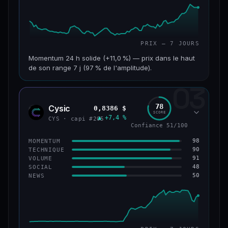
PRIX — 7 JOURS
Momentum 24 h solide (+11,0 %) — prix dans le haut
de son range 7 j (97 % de l'amplitude).
03
CAP. MARCHÉ
VOLUME 24 H
601 M$
47,5 M$
78
Cysic
0,8386 $
CYS
SCORE
▲ +7,4 %
VAR. 7 J
VAR. 30 J
CYS · capi #205
Confiance 51/100
+10,1 %
+2,1 %
98
MOMENTUM
VS ATH
RANG CAPI.
90
TECHNIQUE
−69,5 %
#90
91
VOLUME
48
SOCIAL
50
NEWS
61/100
CONFIANCE