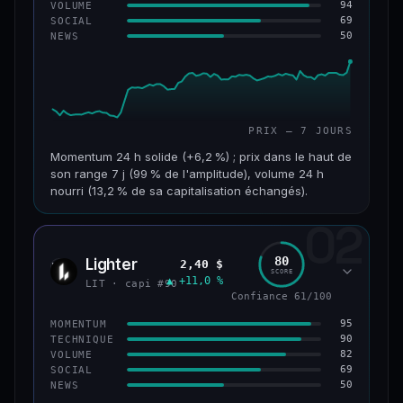
94
VOLUME
69
SOCIAL
50
NEWS
PRIX — 7 JOURS
Momentum 24 h solide (+6,2 %) ; prix dans le haut de
son range 7 j (99 % de l'amplitude), volume 24 h
nourri (13,2 % de sa capitalisation échangés).
02
CAP. MARCHÉ
VOLUME 24 H
955 M$
126 M$
80
Lighter
2,40 $
LIT
SCORE
▲ +11,0 %
VAR. 7 J
VAR. 30 J
LIT · capi #90
+18,8 %
+32,8 %
Confiance 61/100
95
MOMENTUM
VS ATH
RANG CAPI.
90
TECHNIQUE
−93,6 %
#68
82
VOLUME
69
SOCIAL
50
NEWS
64/100
CONFIANCE