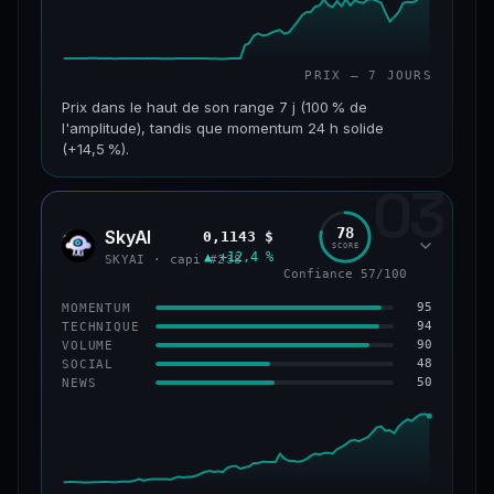
PRIX — 7 JOURS
Prix dans le haut de son range 7 j (100 % de
l'amplitude), tandis que momentum 24 h solide
(+14,5 %).
03
CAP. MARCHÉ
VOLUME 24 H
152 M$
34,0 M$
78
SkyAI
0,1143 $
SKYA
SCORE
▲ +12,4 %
VAR. 7 J
VAR. 30 J
SKYAI · capi #238
Confiance 57/100
+226,0 %
+211,4 %
95
MOMENTUM
VS ATH
RANG CAPI.
94
TECHNIQUE
−3,2 %
#193
90
VOLUME
48
SOCIAL
50
NEWS
50/100
CONFIANCE