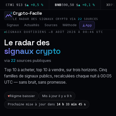
ETH
1 913 $
▲ +0,5 %
BNB
590,50 $
▲ +0,1 %
XRP
1,02
Crypto-Facile
LE RADAR DES SIGNAUX CRYPTO VIA
22
SOURCES
Signaux
Actualités
Sources
Méthode
App
SIGNAUX QUOTIDIENS —
8 AOÛT 2026 À 00:46 UTC
Le radar des
signaux crypto
via
22
sources publiques
Top 10 à acheter, top 10 à vendre, sur trois horizons. Cinq
familles de signaux publics, recalculées chaque nuit à 00:05
UTC — sans bruit, sans promesse.
Régime baissier
Mis à jour il y a 9 h
▼
Prochaine mise à jour dans
14 h 33 min 44 s