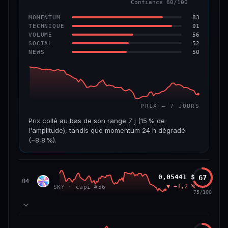
Confiance 60/100
−6,2 %
−22,2 %
83
MOMENTUM
VS ATH
RANG CAPI.
91
TECHNIQUE
−96,6 %
#143
56
VOLUME
52
SOCIAL
50
NEWS
69/100
CONFIANCE
PRIX — 7 JOURS
Prix collé au bas de son range 7 j (15 % de
l'amplitude), tandis que momentum 24 h dégradé
(−8,8 %).
CAP. MARCHÉ
VOLUME 24 H
508 M$
8,7 M$
Sky
0,05441 $
67
SKY
04
▼ −1,2 %
SKY · capi #56
VAR. 7 J
VAR. 30 J
75/100
−19,4 %
−28,6 %
VS ATH
RANG CAPI.
78
MOMENTUM