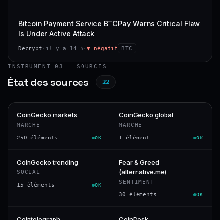
Bitcoin Payment Service BTCPay Warns Critical Flaw
Is Under Active Attack
Decrypt
·
il y a 14 h
·
▼ négatif
BTC
INSTRUMENT 03 — SOURCES
État des sources
22
CoinGecko markets
CoinGecko global
MARCHÉ
MARCHÉ
250 éléments
1 élément
OK
OK
CoinGecko trending
Fear & Greed
(alternative.me)
SOCIAL
SENTIMENT
15 éléments
OK
30 éléments
OK
Cointelegraph
CoinDesk