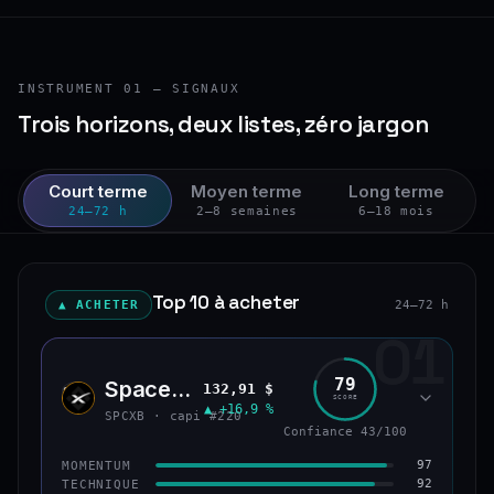
INSTRUMENT 01 — SIGNAUX
Trois horizons, deux listes, zéro jargon
Court terme
Moyen terme
Long terme
24–72 h
2–8 semaines
6–18 mois
Top 10 à acheter
▲ ACHETER
24–72 h
01
79
SpaceX (bStocks Tokenized Stock)
132,91 $
SPCX
SCORE
▲ +16,9 %
SPCXB · capi #220
Confiance 43/100
97
MOMENTUM
92
TECHNIQUE