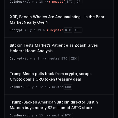
CoinDesk
·
il y a 18 h
·
▼ négatif
BTC
OP
−0,1 %
+0,1 %
CAP. MARCHÉ
VOLUME 24 H
VS ATH
RANG CAPI.
477 M$
1 464 $
XRP, Bitcoin Whales Are Accumulating—Is the Bear
−0,1 %
#29
Market Nearly Over?
VAR. 7 J
VAR. 30 J
65/100
CONFIANCE
Decrypt
·
il y a 39 h
·
▼ négatif
BTC
XRP
+0,6 %
−3,6 %
VS ATH
RANG CAPI.
Bitcoin Tests Market’s Patience as Zcash Gives
−94,7 %
#102
Holders Hope: Analysis
66/100
CONFIANCE
Decrypt
·
il y a 3 j
·
▪ neutre
BTC
ZEC
Trump Media pulls back from crypto, scraps
Crypto.com's CRO token treasury deal
CoinDesk
·
il y a 12 h
·
▪ neutre
CRO
Trump-Backed American Bitcoin director Justin
Mateen buys nearly $2 million of ABTC stock
CoinDesk
·
il y a 13 h
·
▪ neutre
BTC