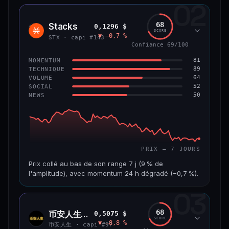
02
CAP. MARCHÉ
VOLUME 24 H
1,2 Md$
10,7 M$
68
Stacks
0,1296 $
STX
SCORE
▼ −0,7 %
VAR. 7 J
VAR. 30 J
STX · capi #143
−8,0 %
−9,9 %
Confiance 69/100
81
MOMENTUM
VS ATH
RANG CAPI.
89
TECHNIQUE
−55,9 %
#58
64
VOLUME
52
SOCIAL
50
NEWS
66/100
CONFIANCE
PRIX — 7 JOURS
Prix collé au bas de son range 7 j (9 % de
l'amplitude), avec momentum 24 h dégradé (−0,7 %).
03
CAP. MARCHÉ
VOLUME 24 H
241 M$
4,5 M$
68
币安人生 (BinanceLife)
0,5075 $
币安
SCORE
▼ −8,8 %
人生
VAR. 7 J
VAR. 30 J
币安人生 · capi #97