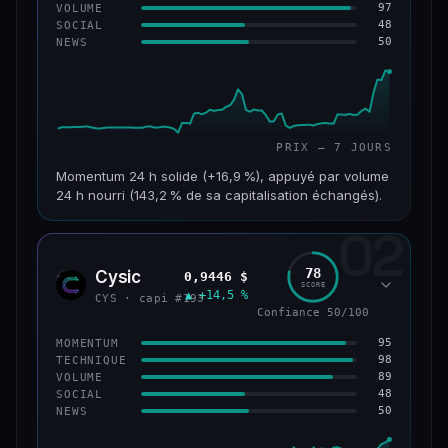
97
VOLUME
48
SOCIAL
50
NEWS
PRIX — 7 JOURS
Momentum 24 h solide (+16,9 %), appuyé par volume
24 h nourri (143,2 % de sa capitalisation échangés).
02
CAP. MARCHÉ
VOLUME 24 H
125 M$
179 M$
78
Cysic
0,9446 $
CYS
SCORE
▲ +14,5 %
VAR. 7 J
VAR. 30 J
CYS · capi #193
+24,2 %
−10,2 %
Confiance 50/100
95
MOMENTUM
VS ATH
RANG CAPI.
98
TECHNIQUE
−42,1 %
#220
89
VOLUME
48
SOCIAL
50
NEWS
43/100
CONFIANCE