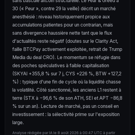
sans bascule altcoin structurelle. Le Fear & Greed à
30 (« Peur », contre 29 la veille) décrit un marché
anesthésié : niveau historiquement propice aux
accumulations patientes pour un contrarian, mais
sans divergence haussière nette tant que le flux
d'actualités reste négatif (doutes sur le Clarity Act,
faille BTCPay activement exploitée, retrait de Trump
Media du deal CRO). Le momentum se réfugie dans
des poches spéculatives à faible capitalisation
(SKYAI +355,8 % sur 7 j, CYS +226 %, BTW +127,2
%) : typique d'une fin de cycle où la liquidité chasse
la volatilité. Côté sanctionné, les anciens L1 restent à
terre (STX à −96,6 % de son ATH, SEI et APT −86,8
% sur un an). Lecture de marché, pas un conseil en
investissement : la sélectivité prime sur l'exposition
large.
Analyse rédigée par IA le 8 août 2026 à 00:47 UTC à partir