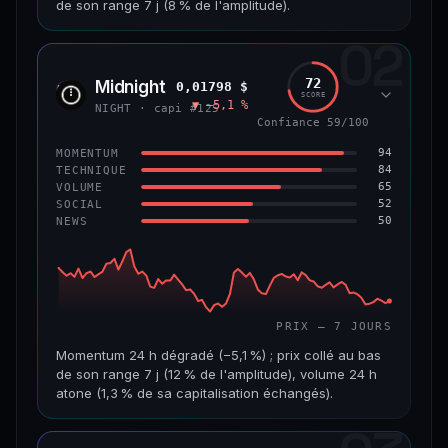
de son range 7 j (8 % de l'amplitude).
69/100
CONFIANCE
02
CAP. MARCHÉ
VOLUME 24 H
1,5 Md$
5,7 M$
72
Midnight
0,01798 $
NIGH
SCORE
▼ −5,1 %
VAR. 7 J
VAR. 30 J
NIGHT · capi #125
−7,5 %
−16,9 %
Confiance 59/100
94
MOMENTUM
VS ATH
RANG CAPI.
84
TECHNIQUE
−80,6 %
#50
65
VOLUME
52
SOCIAL
50
NEWS
65/100
CONFIANCE
PRIX — 7 JOURS
Momentum 24 h dégradé (−5,1 %) ; prix collé au bas
de son range 7 j (12 % de l'amplitude), volume 24 h
atone (1,3 % de sa capitalisation échangés).
CAP. MARCHÉ
VOLUME 24 H