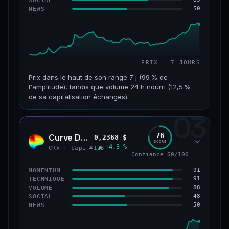
50
NEWS
61/100
CONFIANCE
PRIX — 7 JOURS
Prix dans le haut de son range 7 j (99 % de
l'amplitude), tandis que volume 24 h nourri (12,5 %
de sa capitalisation échangés).
03
CAP. MARCHÉ
VOLUME 24 H
1,1 Md$
132 M$
76
Curve DAO
0,2368 $
CRV
SCORE
▲ +4,3 %
VAR. 7 J
VAR. 30 J
CRV · capi #115
Confiance 60/100
+27,3 %
+82,3 %
91
MOMENTUM
VS ATH
RANG CAPI.
91
TECHNIQUE
−69,6 %
#65
88
VOLUME
48
SOCIAL
50
NEWS
66/100
CONFIANCE