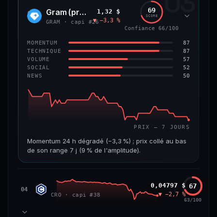
03
299 M$
4,0 M$
69
Gram (prev. Toncoin)
1,32 $
GRAM
SCORE
▼ −3,3 %
VAR. 7 J
VAR. 30 J
GRAM · capi #26
Confiance 66/100
−8,0 %
−42,0 %
87
MOMENTUM
VS ATH
RANG CAPI.
87
TECHNIQUE
−84,8 %
#125
57
VOLUME
52
SOCIAL
50
NEWS
59/100
CONFIANCE
PRIX — 7 JOURS
Momentum 24 h dégradé (−3,3 %) ; prix collé au bas
de son range 7 j (9 % de l'amplitude).
CAP. MARCHÉ
VOLUME 24 H
3,6 Md$
15,5 M$
Cronos
0,04797 $
67
CRO
04
▼ −2,7 %
CRO · capi #38
VAR. 7 J
VAR. 30 J
63/100
−7,5 %
−20,7 %