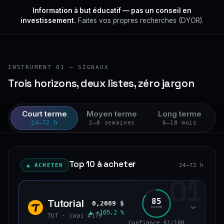
Information à but éducatif — pas un conseil en
investissement.
Faites vos propres recherches (DYOR).
INSTRUMENT 01 — SIGNAUX
Trois horizons, deux listes, zéro jargon
Court terme
Moyen terme
Long terme
24–72 h
2–8 semaines
6–18 mois
Top 10 à acheter
▲ ACHETER
24–72 h
01
85
Tutorial
0,2089 $
TUT
SCORE
▲ +105,2 %
TUT · capi #179
Confiance 61/100