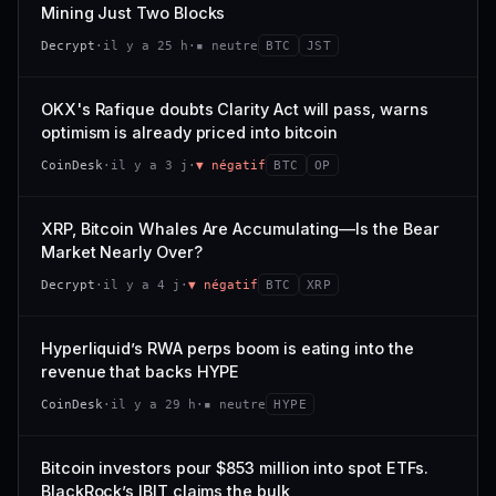
VAR. 7 J
VAR. 30 J
Mining Just Two Blocks
; prix collé au bas de son range 7 j (0 % de l'amplitude),
68/100
CONFIANCE
−3,0 %
−4,1 %
momentum 24 h dégradé (−2,7 %).
Decrypt
·
il y a 25 h
·
▪ neutre
BTC
JST
VS ATH
RANG CAPI.
CAP. MARCHÉ
VOLUME 24 H
−97,7 %
#79
21,1 Md$
3,8 M$
OKX's Rafique doubts Clarity Act will pass, warns
optimism is already priced into bitcoin
57/100
CONFIANCE
VAR. 7 J
VAR. 30 J
CoinDesk
·
il y a 3 j
·
▼ négatif
BTC
OP
0,0 %
−3,2 %
VS ATH
RANG CAPI.
XRP, Bitcoin Whales Are Accumulating—Is the Bear
−5,6 %
#9
Market Nearly Over?
72/100
CONFIANCE
Decrypt
·
il y a 4 j
·
▼ négatif
BTC
XRP
Hyperliquid’s RWA perps boom is eating into the
revenue that backs HYPE
CoinDesk
·
il y a 29 h
·
▪ neutre
HYPE
Bitcoin investors pour $853 million into spot ETFs.
BlackRock’s IBIT claims the bulk