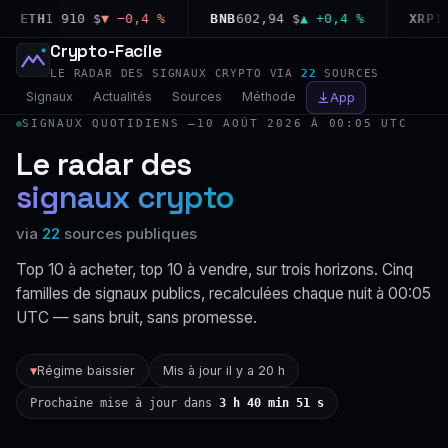
ETH
1 910 $
▼ −0,4 %
BNB
602,94 $
▲ +0,4 %
XRP
1,03
Crypto-Facile
LE RADAR DES SIGNAUX CRYPTO VIA
22
SOURCES
Signaux
Actualités
Sources
Méthode
App
SIGNAUX QUOTIDIENS —
10 AOÛT 2026 À 00:05 UTC
Le radar des
signaux crypto
via
22
sources publiques
Top 10 à acheter, top 10 à vendre, sur trois horizons. Cinq
familles de signaux publics, recalculées chaque nuit à 00:05
UTC — sans bruit, sans promesse.
Régime baissier
Mis à jour il y a 20 h
▼
Prochaine mise à jour dans
3 h 40 min 50 s