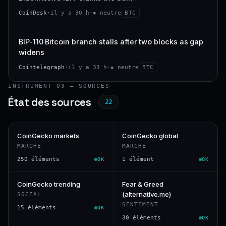
CoinDesk
·
il y a 30 h
·
▪ neutre
BTC
BIP-110 Bitcoin branch stalls after two blocks as gap
widens
Cointelegraph
·
il y a 33 h
·
▪ neutre
BTC
INSTRUMENT 03 — SOURCES
État des sources
22
CoinGecko markets
CoinGecko global
MARCHÉ
MARCHÉ
250 éléments
1 élément
OK
OK
CoinGecko trending
Fear & Greed
(alternative.me)
SOCIAL
SENTIMENT
15 éléments
OK
30 éléments
OK