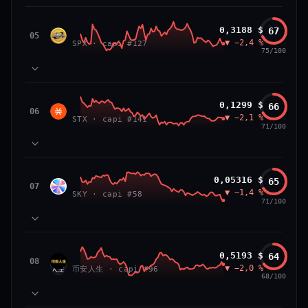
VS ATH
RANG CAPI.
81
MOMENTUM
−84,0 %
#26
SPX6900
0,3188 $
67
87
TECHNIQUE
SPX
05
▼ −2,4 %
71
SPX · capi #127
VOLUME
75/100
66/100
CONFIANCE
39
SOCIAL
50
NEWS
83
MOMENTUM
Stacks
0,1299 $
66
64
TECHNIQUE
STX
06
▼ −2,1 %
72
STX · capi #141
VOLUME
71/100
52
SOCIAL
50
NEWS
PRIX — 7 JOURS
Prix collé au bas de son range 7 j (20 % de l'amplitude),
83
MOMENTUM
momentum 24 h dégradé (−2,7 %) et volume 24 h atone
Sky
0,05316 $
65
81
TECHNIQUE
SKY
07
(0,3 % de sa capitalisation échangés).
▼ −1,4 %
54
SKY · capi #58
VOLUME
71/100
52
SOCIAL
50
CAP. MARCHÉ
VOLUME 24 H
NEWS
PRIX — 7 JOURS
2,3 Md$
5,7 M$
Momentum 24 h dégradé (−2,4 %), tandis que volume 24
65
MOMENTUM
h atone (1,0 % de sa capitalisation échangés).
币安人生 (BinanceLife)
0,5193 $
64
VAR. 7 J
VAR. 30 J
90
TECHNIQUE
币安
08
▼ −2,0 %
72
−12,5 %
−14,0 %
币安人生 · capi #96
VOLUME
人生
68/100
CAP. MARCHÉ
VOLUME 24 H
52
SOCIAL
297 M$
2,9 M$
50
NEWS
PRIX — 7 JOURS
VS ATH
RANG CAPI.