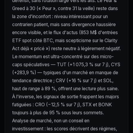
défensif, sans rotation large vers les alts. Le Fear &
Greed à 30 (« Peur », contre 31 la veille) reste dans
la zone d'inconfort : niveau intéressant pour un
contrarien patient, mais sans divergence haussière
encore visible, et le flux d'actus (853 M$ d'entrées
ETF spot côté BTC, mais scepticisme sur le Clarity
Act déjà « pricé ») reste neutre à légèrement négatif.
Le momentum est ultra-concentré sur des micro-
caps spéculatives — TUT (+1 075,3 % sur 7 j), CYS
(+283,9 %) — typiques d'un marché en manque de
tendance directrice ; CRV (+16 % sur 7 j) et SOL,
haut de range à 89 %, offrent une lecture plus saine.
À l'inverse, les signaux de sortie frappent les majors
fatiguées : CRO (−12,5 % sur 7 j), STX et BONK
toujours à plus de 95 % sous leurs sommets.
Analyse de marché, non un conseil en
investissement : les scores décrivent des régimes,