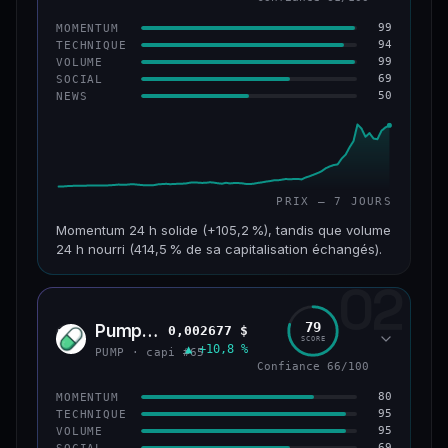
99
MOMENTUM
94
TECHNIQUE
99
VOLUME
69
SOCIAL
50
NEWS
PRIX — 7 JOURS
Momentum 24 h solide (+105,2 %), tandis que volume
24 h nourri (414,5 % de sa capitalisation échangés).
02
CAP. MARCHÉ
VOLUME 24 H
171 M$
708 M$
79
Pump.fun
0,002677 $
PUMP
SCORE
▲ +10,8 %
VAR. 7 J
VAR. 30 J
PUMP · capi #65
+1 075,3 %
+1 610,9 %
Confiance 66/100
80
MOMENTUM
VS ATH
RANG CAPI.
95
TECHNIQUE
−28,0 %
#179
95
VOLUME
69
SOCIAL