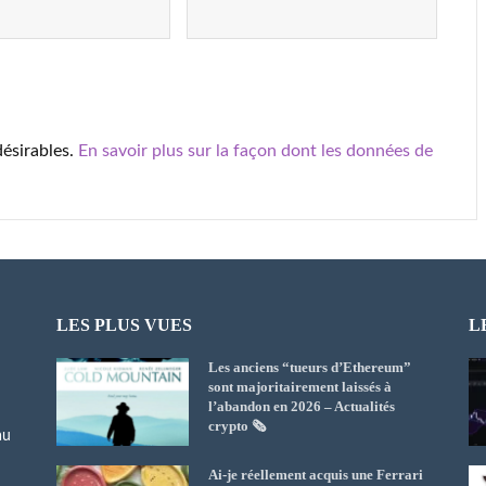
désirables.
En savoir plus sur la façon dont les données de
LES PLUS VUES
L
Les anciens “tueurs d’Ethereum”
sont majoritairement laissés à
l’abandon en 2026 – Actualités
crypto 🗞️
au
Ai-je réellement acquis une Ferrari