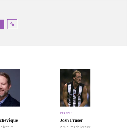
PEOPLE
Josh Fraser
rchevêque
2 minutes de lecture
e lecture