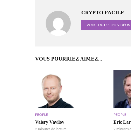
CRYPTO FACILE
VOIR TOUTES LES VIDÉOS
VOUS POURRIEZ AIMEZ...
PEOPLE
PEOPLE
Valery Vavilov
Eric La
2 minutes de lecture
2 minutes d