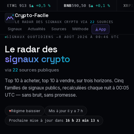
ETH
1 913 $
▲ +0,5 %
BNB
590,50 $
▲ +0,1 %
XRP
1,02
Crypto-Facile
LE RADAR DES SIGNAUX CRYPTO VIA
22
SOURCES
Signaux
Actualités
Sources
Méthode
App
SIGNAUX QUOTIDIENS —
8 AOÛT 2026 À 00:46 UTC
Le radar des
signaux crypto
via
22
sources publiques
Top 10 à acheter, top 10 à vendre, sur trois horizons. Cinq
familles de signaux publics, recalculées chaque nuit à 00:05
UTC — sans bruit, sans promesse.
Régime baissier
Mis à jour il y a 7 h
▼
Prochaine mise à jour dans
16 h 23 min 12 s