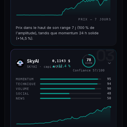
PRIX — 7 JOURS
Prix dans le haut de son range 7 j (100 % de
l'amplitude), tandis que momentum 24 h solide
(+14,5 %).
03
CAP. MARCHÉ
VOLUME 24 H
152 M$
34,0 M$
78
SkyAI
0,1143 $
SKYA
SCORE
▲ +12,4 %
VAR. 7 J
VAR. 30 J
SKYAI · capi #238
Confiance 57/100
+226,0 %
+211,4 %
95
MOMENTUM
VS ATH
RANG CAPI.
94
TECHNIQUE
−3,2 %
#193
90
VOLUME
48
SOCIAL
50
NEWS
50/100
CONFIANCE