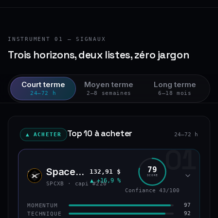
INSTRUMENT 01 — SIGNAUX
Trois horizons, deux listes, zéro jargon
Court terme
Moyen terme
Long terme
24–72 h
2–8 semaines
6–18 mois
Top 10 à acheter
▲ ACHETER
24–72 h
01
79
SpaceX (bStocks Tokenized Stock)
132,91 $
SPCX
SCORE
▲ +16,9 %
SPCXB · capi #220
Confiance 43/100
97
MOMENTUM
92
TECHNIQUE