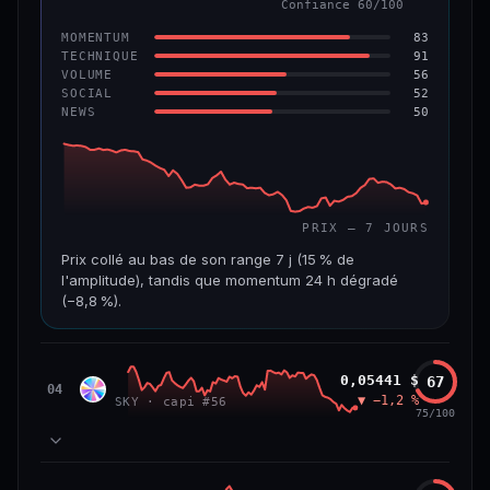
Confiance 60/100
−6,2 %
−22,2 %
83
MOMENTUM
VS ATH
RANG CAPI.
91
TECHNIQUE
−96,6 %
#143
56
VOLUME
52
SOCIAL
50
NEWS
69/100
CONFIANCE
PRIX — 7 JOURS
Prix collé au bas de son range 7 j (15 % de
l'amplitude), tandis que momentum 24 h dégradé
(−8,8 %).
CAP. MARCHÉ
VOLUME 24 H
508 M$
8,7 M$
Sky
0,05441 $
67
SKY
04
▼ −1,2 %
SKY · capi #56
VAR. 7 J
VAR. 30 J
75/100
−19,4 %
−28,6 %
VS ATH
RANG CAPI.
78
MOMENTUM