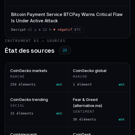
Bitcoin Payment Service BTCPay Warns Critical Flaw
Is Under Active Attack
Decrypt
·
il y a 12 h
·
▼ négatif
BTC
INSTRUMENT 03 — SOURCES
État des sources
22
CoinGecko markets
CoinGecko global
MARCHÉ
MARCHÉ
250 éléments
1 élément
OK
OK
CoinGecko trending
Fear & Greed
(alternative.me)
SOCIAL
SENTIMENT
15 éléments
OK
30 éléments
OK
Cointelegraph
CoinDesk