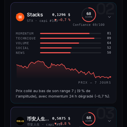
02
CAP. MARCHÉ
VOLUME 24 H
1,2 Md$
10,7 M$
68
Stacks
0,1296 $
STX
SCORE
▼ −0,7 %
VAR. 7 J
VAR. 30 J
STX · capi #143
−8,0 %
−9,9 %
Confiance 69/100
81
MOMENTUM
VS ATH
RANG CAPI.
89
TECHNIQUE
−55,9 %
#58
64
VOLUME
52
SOCIAL
50
NEWS
66/100
CONFIANCE
PRIX — 7 JOURS
Prix collé au bas de son range 7 j (9 % de
l'amplitude), avec momentum 24 h dégradé (−0,7 %).
03
CAP. MARCHÉ
VOLUME 24 H
241 M$
4,5 M$
68
币安人生 (BinanceLife)
0,5075 $
币安
SCORE
▼ −8,8 %
人生
VAR. 7 J
VAR. 30 J
币安人生 · capi #97