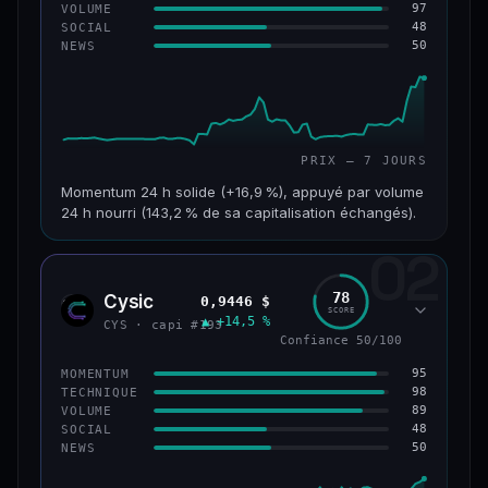
97
VOLUME
48
SOCIAL
50
NEWS
PRIX — 7 JOURS
Momentum 24 h solide (+16,9 %), appuyé par volume
24 h nourri (143,2 % de sa capitalisation échangés).
02
CAP. MARCHÉ
VOLUME 24 H
125 M$
179 M$
78
Cysic
0,9446 $
CYS
SCORE
▲ +14,5 %
VAR. 7 J
VAR. 30 J
CYS · capi #193
+24,2 %
−10,2 %
Confiance 50/100
95
MOMENTUM
VS ATH
RANG CAPI.
98
TECHNIQUE
−42,1 %
#220
89
VOLUME
48
SOCIAL
50
NEWS
43/100
CONFIANCE