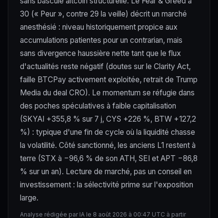
sans bascule altcoin structurelle. Le Fear & Greed à
30 (« Peur », contre 29 la veille) décrit un marché
anesthésié : niveau historiquement propice aux
accumulations patientes pour un contrarian, mais
sans divergence haussière nette tant que le flux
d'actualités reste négatif (doutes sur le Clarity Act,
faille BTCPay activement exploitée, retrait de Trump
Media du deal CRO). Le momentum se réfugie dans
des poches spéculatives à faible capitalisation
(SKYAI +355,8 % sur 7 j, CYS +226 %, BTW +127,2
%) : typique d'une fin de cycle où la liquidité chasse
la volatilité. Côté sanctionné, les anciens L1 restent à
terre (STX à −96,6 % de son ATH, SEI et APT −86,8
% sur un an). Lecture de marché, pas un conseil en
investissement : la sélectivité prime sur l'exposition
large.
Analyse rédigée par IA le 8 août 2026 à 00:47 UTC à partir