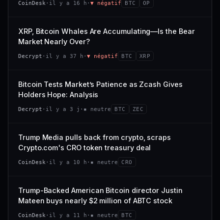
CoinDesk
·
il y a 16 h
·
▼ négatif
BTC
OP
−0,1 %
+0,1 %
CAP. MARCHÉ
VOLUME 24 H
VS ATH
RANG CAPI.
477 M$
1 464 $
XRP, Bitcoin Whales Are Accumulating—Is the Bear
−0,1 %
#29
Market Nearly Over?
VAR. 7 J
VAR. 30 J
65/100
CONFIANCE
Decrypt
·
il y a 37 h
·
▼ négatif
BTC
XRP
+0,6 %
−3,6 %
VS ATH
RANG CAPI.
Bitcoin Tests Market’s Patience as Zcash Gives
−94,7 %
#102
Holders Hope: Analysis
66/100
CONFIANCE
Decrypt
·
il y a 3 j
·
▪ neutre
BTC
ZEC
Trump Media pulls back from crypto, scraps
Crypto.com's CRO token treasury deal
CoinDesk
·
il y a 10 h
·
▪ neutre
CRO
Trump-Backed American Bitcoin director Justin
Mateen buys nearly $2 million of ABTC stock
CoinDesk
·
il y a 11 h
·
▪ neutre
BTC