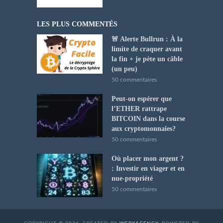
LES PLUS COMMENTÉS
🚨 Alerte Bullrun : À la
limite de craquer avant
la fin + je pète un câble
(un peu)
50 commentaires
Peut-on espérer que
l’ETHER rattrape
BITCOIN dans la course
aux cryptomonnaies?
50 commentaires
Où placer mon argent ?
: Investir en viager et en
nue-propriété
50 commentaires