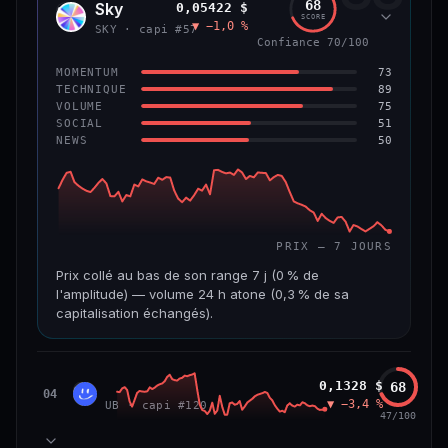
68
Sky
0,05422 $
SKY
SCORE
▼ −1,0 %
VAR. 7 J
VAR. 30 J
SKY · capi #57
Confiance 70/100
0,0 %
−3,2 %
73
MOMENTUM
VS ATH
RANG CAPI.
89
TECHNIQUE
−5,6 %
#9
75
VOLUME
51
SOCIAL
50
NEWS
66/100
CONFIANCE
PRIX — 7 JOURS
Prix collé au bas de son range 7 j (0 % de
l'amplitude) — volume 24 h atone (0,3 % de sa
capitalisation échangés).
CAP. MARCHÉ
VOLUME 24 H
1,3 Md$
3,9 M$
Unibase
0,1328 $
68
UB
04
▼ −3,4 %
UB · capi #120
VAR. 7 J
VAR. 30 J
47/100
−3,2 %
−3,5 %