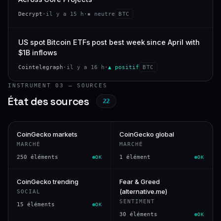
Decrypt
·
il y a 15 h
·
▪ neutre
BTC
US spot Bitcoin ETFs post best week since April with
$1B inflows
Cointelegraph
·
il y a 16 h
·
▲ positif
BTC
INSTRUMENT 03 — SOURCES
État des sources
22
CoinGecko markets
CoinGecko global
MARCHÉ
MARCHÉ
250 éléments
1 élément
OK
OK
CoinGecko trending
Fear & Greed
(alternative.me)
SOCIAL
SENTIMENT
15 éléments
OK
30 éléments
OK