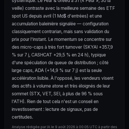
systémique. Le Fear & Greed à 31 (« Peur », 30 la
veille) contraste avec la meilleure semaine des ETF
spot US depuis avril (1 Md$ d'entrées) et une
accumulation baleinière signalée — configuration
classiquement contrarian, mais sans validation du
prix pour l'instant. Le momentum se concentre sur
des micro-caps à très fort turnover (SKYAI +357,9
% sur 7 j, CASHCAT +29,5 % en 24 h), typique
d'une spéculation de queue de distribution ; côté
large caps, ADA (+14,9 % sur 7 j) est la seule
accélération lisible. À l'opposé, les vendeurs visent
des actifs à volume atone et très éloignés de leur
sommet (STX, VET, SEI, à plus de 96 % sous
l'ATH). Rien de tout cela n'est un conseil en
investissement : lecture de signaux, pas de
certitudes.
Analyse rédigée par IA le 9 août 2026 à 00:05 UTC à partir des