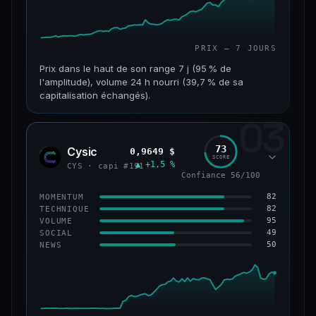
PRIX — 7 JOURS
Prix dans le haut de son range 7 j (95 % de
l'amplitude), volume 24 h nourri (39,7 % de sa
capitalisation échangés).
03
CAP. MARCHÉ
VOLUME 24 H
117 M$
46,3 M$
73
Cysic
0,9649 $
CYS
SCORE
▲ +1,5 %
VAR. 7 J
VAR. 30 J
CYS · capi #191
Confiance 56/100
+357,9 %
+203,1 %
82
MOMENTUM
VS ATH
RANG CAPI.
82
TECHNIQUE
−86,3 %
#235
95
VOLUME
49
SOCIAL
50
NEWS
67/100
CONFIANCE