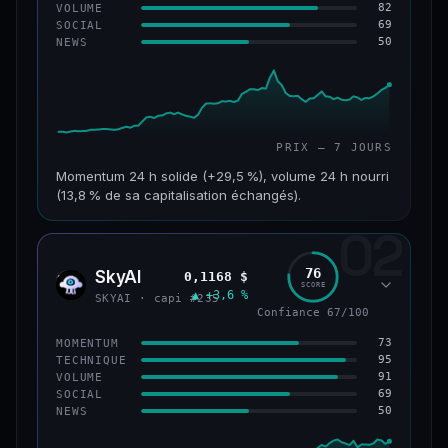
82
VOLUME
69
SOCIAL
50
NEWS
PRIX — 7 JOURS
Momentum 24 h solide (+29,5 %), volume 24 h nourri
(13,8 % de sa capitalisation échangés).
02
CAP. MARCHÉ
VOLUME 24 H
121 M$
16,7 M$
76
SkyAI
0,1168 $
SKYA
SCORE
▲ +3,6 %
VAR. 7 J
VAR. 30 J
SKYAI · capi #235
+213,9 %
+10,2 %
Confiance 67/100
73
MOMENTUM
VS ATH
RANG CAPI.
95
TECHNIQUE
−46,4 %
#224
91
VOLUME
69
SOCIAL
50
NEWS
56/100
CONFIANCE