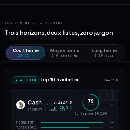
INSTRUMENT 01 — SIGNAUX
Trois horizons, deux listes, zéro jargon
Court terme
Moyen terme
Long terme
24–72 h
2–8 semaines
6–18 mois
Top 10 à acheter
▲ ACHETER
24–72 h
01
79
Cash Cat
0,1227 $
CASH
SCORE
▲ +29,5 %
CASHCAT · capi #224
Confiance 56/100
99
MOMENTUM
77
TECHNIQUE