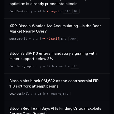
VAR. 7 J
VAR. 30 J
optimism is already priced into bitcoin
momentum 24 h dégradé (+0,0 %), volume 24 h atone
54/100
CONFIANCE
−0,1 %
+0,1 %
(0,9 % de sa capitalisation échangés).
CoinDesk
·
il y a 41 h
·
▼ négatif
BTC
OP
VS ATH
RANG CAPI.
CAP. MARCHÉ
VOLUME 24 H
−0,1 %
#30
538 M$
4,7 M$
XRP, Bitcoin Whales Are Accumulating—Is the Bear
Market Nearly Over?
65/100
CONFIANCE
VAR. 7 J
VAR. 30 J
Decrypt
·
il y a 3 j
·
▼ négatif
BTC
XRP
−2,9 %
−1,9 %
VS ATH
RANG CAPI.
Bitcoin’s BIP-110 enters mandatory signaling with
−50,0 %
#93
miner support below 3%
71/100
CONFIANCE
Cointelegraph
·
il y a 12 h
·
▪ neutre
BTC
Bitcoin hits block 961,632 as the controversial BIP-
110 soft fork attempt begins
CoinDesk
·
il y a 13 h
·
▪ neutre
BTC
Bitcoin Red Team Says AI Is Finding Critical Exploits
Across Core Projects