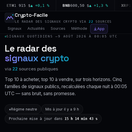
ETH
1 915 $
▲ +0,1 %
BNB
600,50 $
▲ +1,3 %
XRP
1,04
Crypto-Facile
LE RADAR DES SIGNAUX CRYPTO VIA
22
SOURCES
Signaux
Actualités
Sources
Méthode
App
SIGNAUX QUOTIDIENS —
9 AOÛT 2026 À 00:05 UTC
Le radar des
signaux crypto
via
22
sources publiques
Top 10 à acheter, top 10 à vendre, sur trois horizons. Cinq
familles de signaux publics, recalculées chaque nuit à 00:05
UTC — sans bruit, sans promesse.
Régime neutre
Mis à jour il y a 9 h
▪
Prochaine mise à jour dans
15 h 14 min 42 s