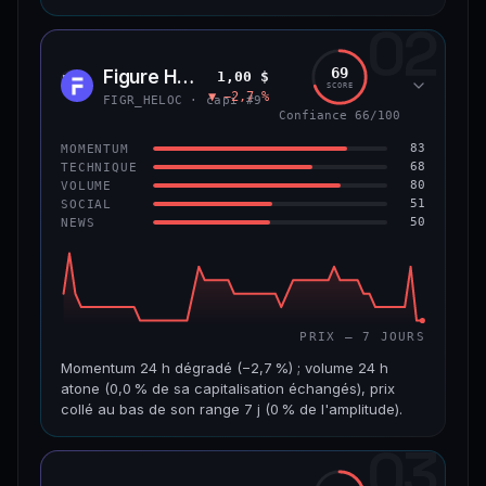
02
CAP. MARCHÉ
VOLUME 24 H
8,9 Md$
484 355 $
69
Figure Heloc
1,00 $
FIGR
SCORE
▼ −2,7 %
VAR. 7 J
VAR. 30 J
FIGR_HELOC · capi #9
−0,6 %
+2,0 %
Confiance 66/100
83
MOMENTUM
VS ATH
RANG CAPI.
68
TECHNIQUE
−8,5 %
#14
80
VOLUME
51
SOCIAL
50
NEWS
69/100
CONFIANCE
PRIX — 7 JOURS
Momentum 24 h dégradé (−2,7 %) ; volume 24 h
atone (0,0 % de sa capitalisation échangés), prix
collé au bas de son range 7 j (0 % de l'amplitude).
03
CAP. MARCHÉ
VOLUME 24 H
21,1 Md$
3,8 M$