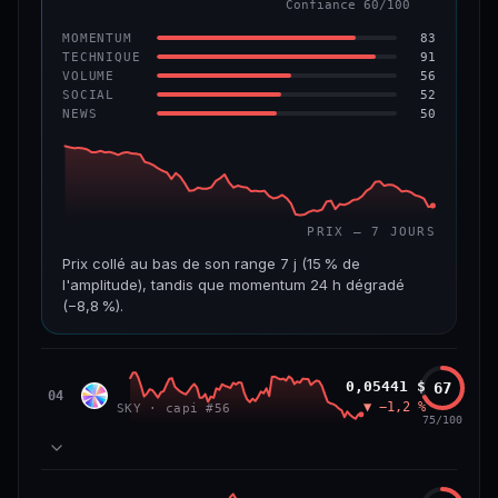
Confiance 60/100
−6,2 %
−22,2 %
83
MOMENTUM
VS ATH
RANG CAPI.
91
TECHNIQUE
−96,6 %
#143
56
VOLUME
52
SOCIAL
50
NEWS
69/100
CONFIANCE
PRIX — 7 JOURS
Prix collé au bas de son range 7 j (15 % de
l'amplitude), tandis que momentum 24 h dégradé
(−8,8 %).
CAP. MARCHÉ
VOLUME 24 H
508 M$
8,7 M$
Sky
0,05441 $
67
SKY
04
▼ −1,2 %
SKY · capi #56
VAR. 7 J
VAR. 30 J
75/100
−19,4 %
−28,6 %
VS ATH
RANG CAPI.
78
MOMENTUM