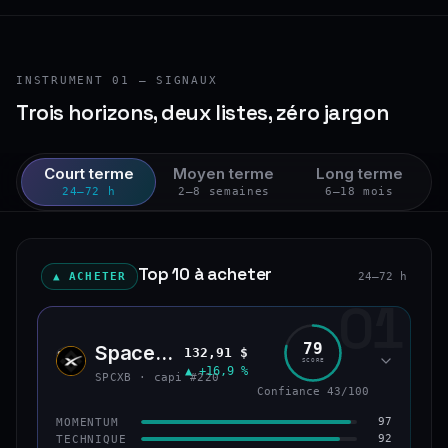
INSTRUMENT 01 — SIGNAUX
Trois horizons, deux listes, zéro jargon
Court terme
Moyen terme
Long terme
24–72 h
2–8 semaines
6–18 mois
Top 10 à acheter
▲ ACHETER
24–72 h
01
79
SpaceX (bStocks Tokenized Stock)
132,91 $
SPCX
SCORE
▲ +16,9 %
SPCXB · capi #220
Confiance 43/100
97
MOMENTUM
92
TECHNIQUE