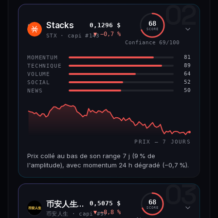
02
CAP. MARCHÉ
VOLUME 24 H
1,2 Md$
10,7 M$
68
Stacks
0,1296 $
STX
SCORE
▼ −0,7 %
VAR. 7 J
VAR. 30 J
STX · capi #143
−8,0 %
−9,9 %
Confiance 69/100
81
MOMENTUM
VS ATH
RANG CAPI.
89
TECHNIQUE
−55,9 %
#58
64
VOLUME
52
SOCIAL
50
NEWS
66/100
CONFIANCE
PRIX — 7 JOURS
Prix collé au bas de son range 7 j (9 % de
l'amplitude), avec momentum 24 h dégradé (−0,7 %).
03
CAP. MARCHÉ
VOLUME 24 H
241 M$
4,5 M$
68
币安人生 (BinanceLife)
0,5075 $
币安
SCORE
▼ −8,8 %
人生
VAR. 7 J
VAR. 30 J
币安人生 · capi #97