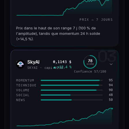
PRIX — 7 JOURS
Prix dans le haut de son range 7 j (100 % de
l'amplitude), tandis que momentum 24 h solide
(+14,5 %).
03
CAP. MARCHÉ
VOLUME 24 H
152 M$
34,0 M$
78
SkyAI
0,1143 $
SKYA
SCORE
▲ +12,4 %
VAR. 7 J
VAR. 30 J
SKYAI · capi #238
Confiance 57/100
+226,0 %
+211,4 %
95
MOMENTUM
VS ATH
RANG CAPI.
94
TECHNIQUE
−3,2 %
#193
90
VOLUME
48
SOCIAL
50
NEWS
50/100
CONFIANCE