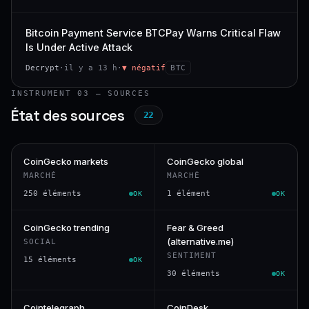
Bitcoin Payment Service BTCPay Warns Critical Flaw
Is Under Active Attack
Decrypt
·
il y a 13 h
·
▼ négatif
BTC
INSTRUMENT 03 — SOURCES
État des sources
22
CoinGecko markets
CoinGecko global
MARCHÉ
MARCHÉ
250 éléments
1 élément
OK
OK
CoinGecko trending
Fear & Greed
(alternative.me)
SOCIAL
SENTIMENT
15 éléments
OK
30 éléments
OK
Cointelegraph
CoinDesk