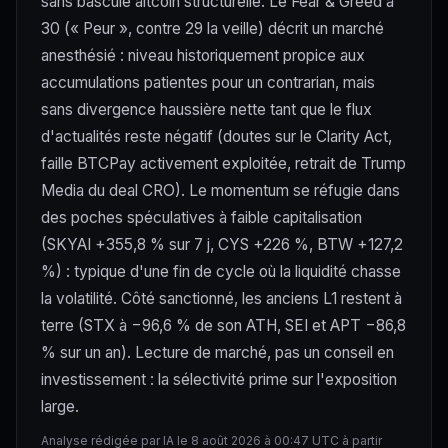
sans bascule altcoin structurelle. Le Fear & Greed à
30 (« Peur », contre 29 la veille) décrit un marché
anesthésié : niveau historiquement propice aux
accumulations patientes pour un contrarian, mais
sans divergence haussière nette tant que le flux
d'actualités reste négatif (doutes sur le Clarity Act,
faille BTCPay activement exploitée, retrait de Trump
Media du deal CRO). Le momentum se réfugie dans
des poches spéculatives à faible capitalisation
(SKYAI +355,8 % sur 7 j, CYS +226 %, BTW +127,2
%) : typique d'une fin de cycle où la liquidité chasse
la volatilité. Côté sanctionné, les anciens L1 restent à
terre (STX à −96,6 % de son ATH, SEI et APT −86,8
% sur un an). Lecture de marché, pas un conseil en
investissement : la sélectivité prime sur l'exposition
large.
Analyse rédigée par IA le 8 août 2026 à 00:47 UTC à partir