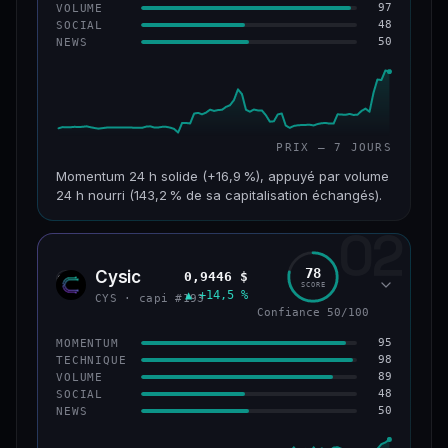
97
VOLUME
48
SOCIAL
50
NEWS
PRIX — 7 JOURS
Momentum 24 h solide (+16,9 %), appuyé par volume
24 h nourri (143,2 % de sa capitalisation échangés).
02
CAP. MARCHÉ
VOLUME 24 H
125 M$
179 M$
78
Cysic
0,9446 $
CYS
SCORE
▲ +14,5 %
VAR. 7 J
VAR. 30 J
CYS · capi #193
+24,2 %
−10,2 %
Confiance 50/100
95
MOMENTUM
VS ATH
RANG CAPI.
98
TECHNIQUE
−42,1 %
#220
89
VOLUME
48
SOCIAL
50
NEWS
43/100
CONFIANCE