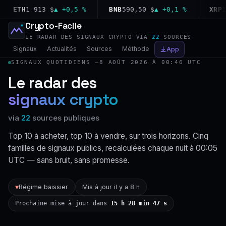
ETH
1 913 $
▲ +0,5 %
BNB
590,50 $
▲ +0,1 %
XRP
1,0
Crypto-Facile
LE RADAR DES SIGNAUX CRYPTO VIA
22
SOURCES
Signaux
Actualités
Sources
Méthode
App
SIGNAUX QUOTIDIENS —
8 AOÛT 2026 À 00:46 UTC
Le radar des
signaux crypto
via
22
sources publiques
Top 10 à acheter, top 10 à vendre, sur trois horizons. Cinq
familles de signaux publics, recalculées chaque nuit à 00:05
UTC — sans bruit, sans promesse.
Régime baissier
Mis à jour il y a 8 h
▼
Prochaine mise à jour dans
15 h 28 min 46 s