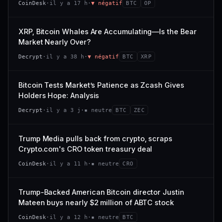
CoinDesk
·
il y a 17 h
·
▼ négatif
BTC
OP
−0,1 %
+0,1 %
CAP. MARCHÉ
VOLUME 24 H
VS ATH
RANG CAPI.
477 M$
1 464 $
XRP, Bitcoin Whales Are Accumulating—Is the Bear
−0,1 %
#29
Market Nearly Over?
VAR. 7 J
VAR. 30 J
65/100
CONFIANCE
Decrypt
·
il y a 38 h
·
▼ négatif
BTC
XRP
+0,6 %
−3,6 %
VS ATH
RANG CAPI.
Bitcoin Tests Market’s Patience as Zcash Gives
−94,7 %
#102
Holders Hope: Analysis
66/100
CONFIANCE
Decrypt
·
il y a 3 j
·
▪ neutre
BTC
ZEC
Trump Media pulls back from crypto, scraps
Crypto.com's CRO token treasury deal
CoinDesk
·
il y a 11 h
·
▪ neutre
CRO
Trump-Backed American Bitcoin director Justin
Mateen buys nearly $2 million of ABTC stock
CoinDesk
·
il y a 12 h
·
▪ neutre
BTC