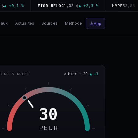
+0,1 %
FIGR_HELOC
1,03 $
▲ +2,3 %
HYPE
53,88 $
▼ −
naux
Actualités
Sources
Méthode
App
Hier : 29
▲ +1
FEAR & GREED
30
PEUR