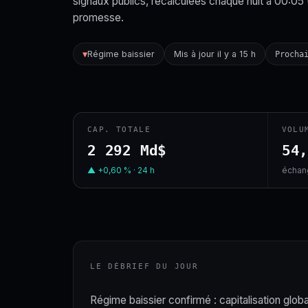
signaux publics, recalculées chaque nuit à 00:05
promesse.
Régime baissier
Mis à jour il y a 15 h
▼
Procha
CAP. TOTALE
VOLU
2 292 Md$
54
▲ +0,60 % · 24 h
échang
LE DÉBRIEF DU JOUR
Régime baissier confirmé : capitalisation globa