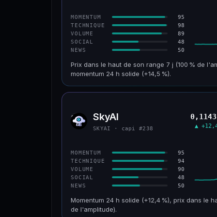
CONFIANCE
95
MOMENTUM
98
TECHNIQUE
89
VOLUME
48
SOCIAL
50
NEWS
Prix dans le haut de son range 7 j (100 % de l'a
momentum 24 h solide (+14,5 %).
CAP. MARCHÉ
VOLUME 24 H
152 M$
34,0 M$
SkyAI
0,1143
SKYA
VAR. 30 J
VS ATH
▲ +12,
SKYAI · capi #238
+211,4 %
−3,2 %
CONFIANCE
95
MOMENTUM
94
TECHNIQUE
90
VOLUME
48
SOCIAL
50
NEWS
Momentum 24 h solide (+12,4 %), prix dans le ha
de l'amplitude).