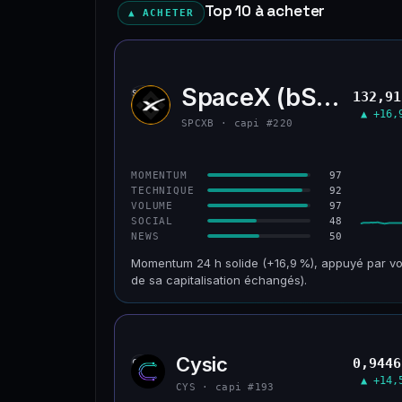
Top 10 à acheter
▲ ACHETER
SpaceX (bStocks T
SPCX
132,91
▲ +16,
SPCXB · capi #220
97
MOMENTUM
92
TECHNIQUE
97
VOLUME
48
SOCIAL
50
NEWS
Momentum 24 h solide (+16,9 %), appuyé par vo
de sa capitalisation échangés).
CAP. MARCHÉ
VOLUME 24 H
125 M$
179 M$
Cysic
0,9446
CYS
VAR. 30 J
VS ATH
▲ +14,
−10,2 %
−42,1 %
CYS · capi #193