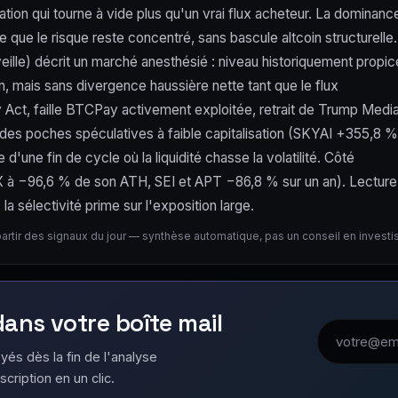
tion qui tourne à vide plus qu'un vrai flux acheteur. La dominanc
que le risque reste concentré, sans bascule altcoin structurelle.
eille) décrit un marché anesthésié : niveau historiquement propic
n, mais sans divergence haussière nette tant que le flux
ity Act, faille BTCPay activement exploitée, retrait de Trump Medi
es poches spéculatives à faible capitalisation (SKYAI +355,8 %
'une fin de cycle où la liquidité chasse la volatilité. Côté
STX à −96,6 % de son ATH, SEI et APT −86,8 % sur un an). Lecture
a sélectivité prime sur l'exposition large.
partir des signaux du jour — synthèse automatique, pas un conseil en invest
 dans votre boîte mail
Adresse emai
yés dès la fin de l'analyse
scription en un clic.