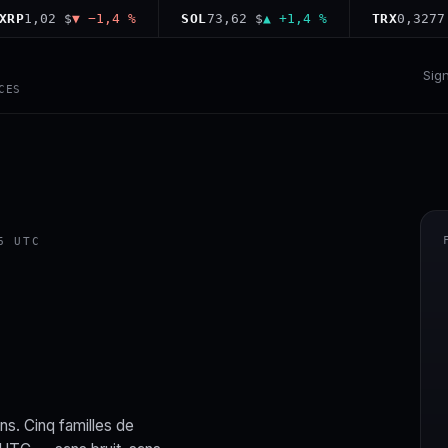
,02 $
▼ −1,4 %
SOL
73,62 $
▲ +1,4 %
TRX
0,3277 $
▲ 
Sig
CES
6 UTC
ns. Cinq familles de