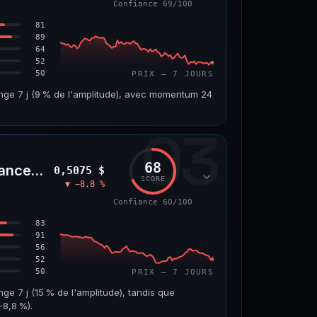
Confiance 69/100
66/100
81
89
64
52
50
PRIX — 7 JOURS
ange 7 j (9 % de l'amplitude), avec momentum 24
03
VOLUME 24 H
VAR. 7 J
4,5 M$
−6,2 %
68
nceLife)
0,5075 $
VS ATH
RANG CAPI.
SCORE
▼ −8,8 %
7
−96,6 %
#143
Confiance 60/100
69/100
83
91
56
52
50
PRIX — 7 JOURS
nge 7 j (15 % de l'amplitude), tandis que
8,8 %).