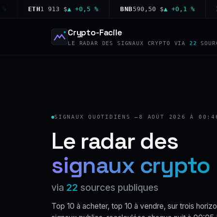
ETH
1 913 $
▲ +0,5 %
BNB
590,50 $
▲ +0,1 %
XRP
1
Crypto-Facile
LE RADAR DES SIGNAUX CRYPTO VIA
22
SOUR
SIGNAUX QUOTIDIENS —
8 AOÛT 2026 À 00:4
Le radar des
signaux crypto
via
22
sources publiques
Top 10 à acheter, top 10 à vendre, sur trois horizo