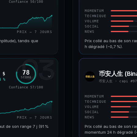
Confiance 50/100
43/100
CONFIANCE
MOMENTUM
TECHNIQUE
VOLUME
SOCIAL
NEWS
PRIX — 7 JOURS
mplitude), tandis que
Prix collé au bas de son r
h dégradé (−0,7 %).
03
VAR. 7 J
CAP. MARCHÉ
+226,0 %
241 M$
78
币安人生 (Bina
 $
币安人
RANG CAPI.
VAR. 30 J
SCORE
生
4 %
币安人生 · capi #9
#193
−22,2 %
Confiance 57/100
50/100
CONFIANCE
MOMENTUM
TECHNIQUE
VOLUME
SOCIAL
NEWS
PRIX — 7 JOURS
ut de son range 7 j (91 %
Prix collé au bas de son ra
momentum 24 h dégradé (−