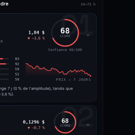
ndre
24–72 h
01
68
1,84 $
SCORE
▼ −3,6 %
58
Confiance 66/100
83
92
59
52
50
PRIX — 7 JOURS
nge 7 j (0 % de l'amplitude), tandis que
3,6 %).
02
VOLUME 24 H
VAR. 7 J
10,7 M$
−8,0 %
68
0,1296 $
VS ATH
RANG CAPI.
SCORE
▼ −0,7 %
−55,9 %
#58