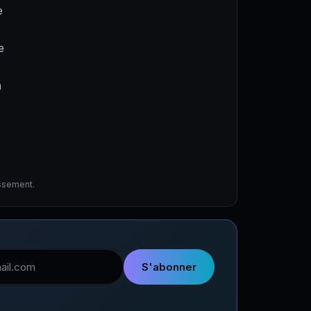
e
e
a
issement.
l
S'abonner