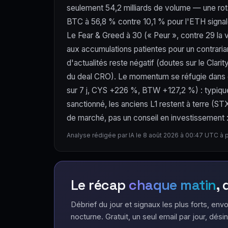
seulement 54,2 milliards de volume — une rota
BTC à 56,8 % contre 10,1 % pour l'ETH signale 
Le Fear & Greed à 30 (« Peur », contre 29 la v
aux accumulations patientes pour un contraria
d'actualités reste négatif (doutes sur le Clar
du deal CRO). Le momentum se réfugie dans d
sur 7 j, CYS +226 %, BTW +127,2 %) : typique d
sanctionné, les anciens L1 restent à terre (
de marché, pas un conseil en investissement : l
Analyse rédigée par IA le 8 août 2026 à 00:47 UTC à 
Le récap
chaque matin
,
Débrief du jour et signaux les plus forts, envo
nocturne. Gratuit, un seul email par jour, désin