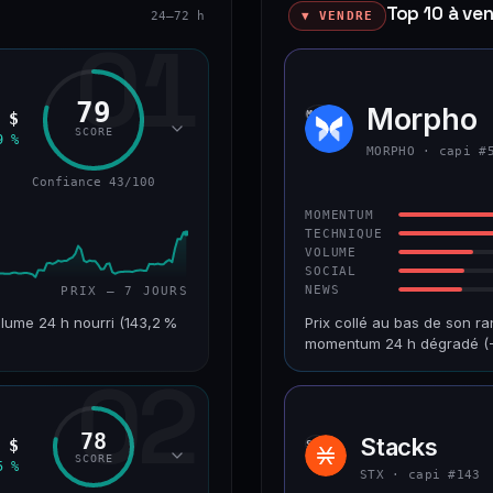
Top 10 à ve
24–72 h
▼ VENDRE
01
79
okenized Stock)
Morpho
MORP
 $
SCORE
9 %
MORPHO · capi #
Confiance 43/100
MOMENTUM
TECHNIQUE
VOLUME
SOCIAL
NEWS
PRIX — 7 JOURS
lume 24 h nourri (143,2 %
Prix collé au bas de son ra
momentum 24 h dégradé (−
02
VAR. 7 J
CAP. MARCHÉ
+24,2 %
1,2 Md$
78
Stacks
 $
STX
RANG CAPI.
VAR. 30 J
SCORE
5 %
#220
−9,9 %
STX · capi #143