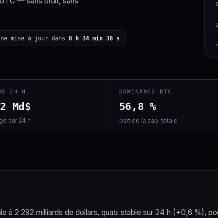
 UTC — sans bruit, sans
ine mise à jour dans
8 h 34 min 37 s
ME 24 H
DOMINANCE BTC
,2 Md$
56,8 %
é sur 24 h
part de la cap. totale
le à 2 292 milliards de dollars, quasi stable sur 24 h (+0,6 %), po