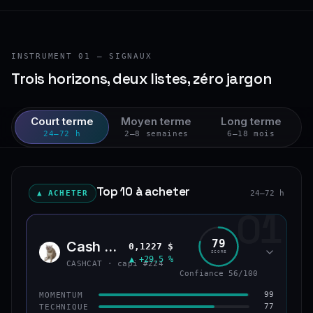
INSTRUMENT 01 — SIGNAUX
Trois horizons, deux listes, zéro jargon
Court terme
Moyen terme
Long terme
24–72 h
2–8 semaines
6–18 mois
Top 10 à acheter
▲ ACHETER
24–72 h
01
79
Cash Cat
0,1227 $
CASH
SCORE
▲ +29,5 %
CASHCAT · capi #224
Confiance 56/100
99
MOMENTUM
77
TECHNIQUE