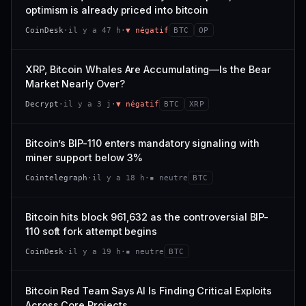
VAR. 7 J
VAR. 30 J
optimism is already priced into bitcoin
momentum 24 h dégradé (+0,0 %), volume 24 h atone
54/100
CONFIANCE
−0,1 %
+0,1 %
(0,9 % de sa capitalisation échangés).
CoinDesk
·
il y a 47 h
·
▼ négatif
BTC
OP
VS ATH
RANG CAPI.
CAP. MARCHÉ
VOLUME 24 H
−0,1 %
#30
538 M$
4,7 M$
XRP, Bitcoin Whales Are Accumulating—Is the Bear
Market Nearly Over?
65/100
CONFIANCE
VAR. 7 J
VAR. 30 J
Decrypt
·
il y a 3 j
·
▼ négatif
BTC
XRP
−2,9 %
−1,9 %
VS ATH
RANG CAPI.
Bitcoin’s BIP-110 enters mandatory signaling with
−50,0 %
#93
miner support below 3%
71/100
CONFIANCE
Cointelegraph
·
il y a 18 h
·
▪ neutre
BTC
Bitcoin hits block 961,632 as the controversial BIP-
110 soft fork attempt begins
CoinDesk
·
il y a 19 h
·
▪ neutre
BTC
Bitcoin Red Team Says AI Is Finding Critical Exploits
Across Core Projects