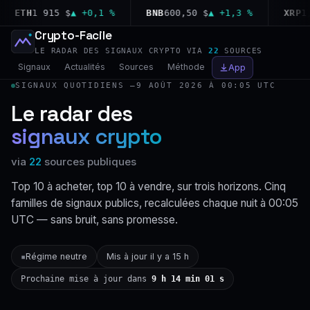
ETH
1 915 $
▲ +0,1 %
BNB
600,50 $
▲ +1,3 %
XRP
1,04
Crypto-Facile
LE RADAR DES SIGNAUX CRYPTO VIA
22
SOURCES
Signaux
Actualités
Sources
Méthode
App
SIGNAUX QUOTIDIENS —
9 AOÛT 2026 À 00:05 UTC
Le radar des
signaux crypto
via
22
sources publiques
Top 10 à acheter, top 10 à vendre, sur trois horizons. Cinq
familles de signaux publics, recalculées chaque nuit à 00:05
UTC — sans bruit, sans promesse.
Régime neutre
Mis à jour il y a 15 h
▪
Prochaine mise à jour dans
9 h 14 min 00 s