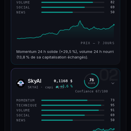
82
VOLUME
69
SOCIAL
50
NEWS
PRIX — 7 JOURS
Momentum 24 h solide (+29,5 %), volume 24 h nourri
(13,8 % de sa capitalisation échangés).
02
CAP. MARCHÉ
VOLUME 24 H
121 M$
16,7 M$
76
SkyAI
0,1168 $
SKYA
SCORE
▲ +3,6 %
VAR. 7 J
VAR. 30 J
SKYAI · capi #235
+213,9 %
+10,2 %
Confiance 67/100
73
MOMENTUM
VS ATH
RANG CAPI.
95
TECHNIQUE
−46,4 %
#224
91
VOLUME
69
SOCIAL
50
NEWS
56/100
CONFIANCE