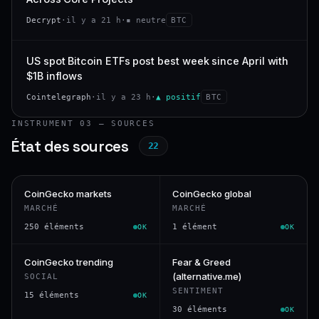
Decrypt
·
il y a 21 h
·
▪ neutre
BTC
US spot Bitcoin ETFs post best week since April with
$1B inflows
Cointelegraph
·
il y a 23 h
·
▲ positif
BTC
INSTRUMENT 03 — SOURCES
État des sources
22
CoinGecko markets
CoinGecko global
MARCHÉ
MARCHÉ
250 éléments
1 élément
OK
OK
CoinGecko trending
Fear & Greed
(alternative.me)
SOCIAL
SENTIMENT
15 éléments
OK
30 éléments
OK