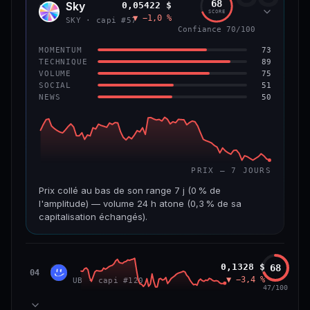
68
Sky
0,05422 $
SKY
SCORE
▼ −1,0 %
VAR. 7 J
VAR. 30 J
SKY · capi #57
Confiance 70/100
0,0 %
−3,2 %
73
MOMENTUM
VS ATH
RANG CAPI.
89
TECHNIQUE
−5,6 %
#9
75
VOLUME
51
SOCIAL
50
NEWS
66/100
CONFIANCE
PRIX — 7 JOURS
Prix collé au bas de son range 7 j (0 % de
l'amplitude) — volume 24 h atone (0,3 % de sa
capitalisation échangés).
CAP. MARCHÉ
VOLUME 24 H
1,3 Md$
3,9 M$
Unibase
0,1328 $
68
UB
04
▼ −3,4 %
UB · capi #120
VAR. 7 J
VAR. 30 J
47/100
−3,2 %
−3,5 %