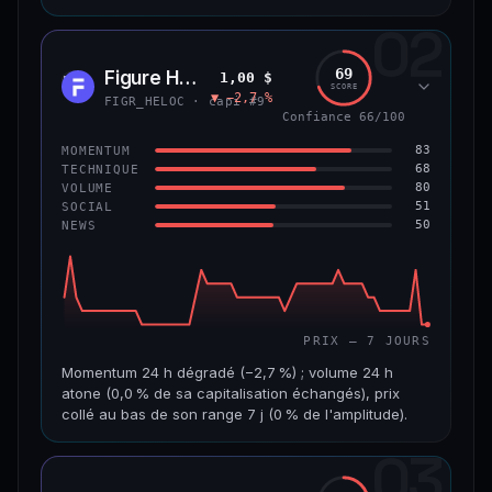
02
CAP. MARCHÉ
VOLUME 24 H
8,9 Md$
484 355 $
69
Figure Heloc
1,00 $
FIGR
SCORE
▼ −2,7 %
VAR. 7 J
VAR. 30 J
FIGR_HELOC · capi #9
−0,6 %
+2,0 %
Confiance 66/100
83
MOMENTUM
VS ATH
RANG CAPI.
68
TECHNIQUE
−8,5 %
#14
80
VOLUME
51
SOCIAL
50
NEWS
69/100
CONFIANCE
PRIX — 7 JOURS
Momentum 24 h dégradé (−2,7 %) ; volume 24 h
atone (0,0 % de sa capitalisation échangés), prix
collé au bas de son range 7 j (0 % de l'amplitude).
03
CAP. MARCHÉ
VOLUME 24 H
21,1 Md$
3,8 M$