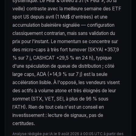
systémique. Le Fear & Greed à 31 (« Peur », 30 la
veille) contraste avec la meilleure semaine des ETF
spot US depuis avril (1 Md$ d'entrées) et une
accumulation baleinière signalée — configuration
classiquement contrarian, mais sans validation du
prix pour l'instant. Le momentum se concentre sur
des micro-caps à très fort turnover (SKYAI +357,9
% sur 7 j, CASHCAT +29,5 % en 24 h), typique
d'une spéculation de queue de distribution ; côté
large caps, ADA (+14,9 % sur 7 j) est la seule
accélération lisible. À l'opposé, les vendeurs visent
des actifs à volume atone et très éloignés de leur
sommet (STX, VET, SEI, à plus de 96 % sous
l'ATH). Rien de tout cela n'est un conseil en
investissement : lecture de signaux, pas de
certitudes.
Analyse rédigée par IA le 9 août 2026 à 00:05 UTC à partir des