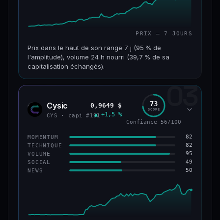
PRIX — 7 JOURS
Prix dans le haut de son range 7 j (95 % de
l'amplitude), volume 24 h nourri (39,7 % de sa
capitalisation échangés).
03
CAP. MARCHÉ
VOLUME 24 H
117 M$
46,3 M$
73
Cysic
0,9649 $
CYS
SCORE
▲ +1,5 %
VAR. 7 J
VAR. 30 J
CYS · capi #191
Confiance 56/100
+357,9 %
+203,1 %
82
MOMENTUM
VS ATH
RANG CAPI.
82
TECHNIQUE
−86,3 %
#235
95
VOLUME
49
SOCIAL
50
NEWS
67/100
CONFIANCE