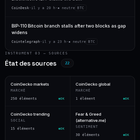
CoinDesk
·
il y a 20 h
·
▪ neutre
BTC
BIP-110 Bitcoin branch stalls after two blocks as gap
widens
Cointelegraph
·
il y a 23 h
·
▪ neutre
BTC
INSTRUMENT 03 — SOURCES
État des sources
22
CoinGecko markets
CoinGecko global
MARCHÉ
MARCHÉ
250 éléments
1 élément
OK
OK
CoinGecko trending
Fear & Greed
(alternative.me)
SOCIAL
SENTIMENT
15 éléments
OK
30 éléments
OK