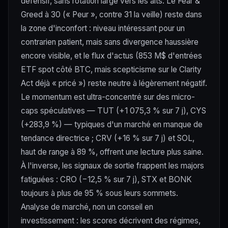
défensif, sans rotation large vers les alts. Le Fear &
Greed à 30 (« Peur », contre 31 la veille) reste dans
la zone d'inconfort : niveau intéressant pour un
contrarien patient, mais sans divergence haussière
encore visible, et le flux d'actus (853 M$ d'entrées
ETF spot côté BTC, mais scepticisme sur le Clarity
Act déjà « pricé ») reste neutre à légèrement négatif.
Le momentum est ultra-concentré sur des micro-
caps spéculatives — TUT (+1 075,3 % sur 7 j), CYS
(+283,9 %) — typiques d'un marché en manque de
tendance directrice ; CRV (+16 % sur 7 j) et SOL,
haut de range à 89 %, offrent une lecture plus saine.
À l'inverse, les signaux de sortie frappent les majors
fatiguées : CRO (−12,5 % sur 7 j), STX et BONK
toujours à plus de 95 % sous leurs sommets.
Analyse de marché, non un conseil en
investissement : les scores décrivent des régimes,