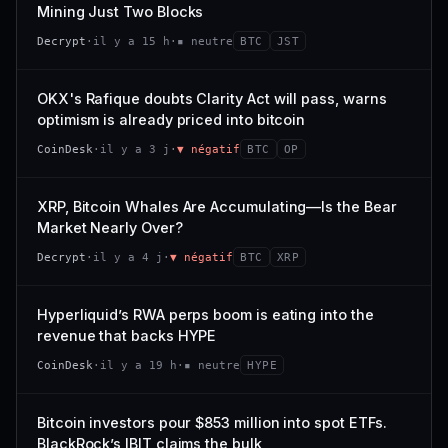
VAR. 7 J
VAR. 30 J
Mining Just Two Blocks
; prix collé au bas de son range 7 j (0 % de l'amplitude),
68/100
CONFIANCE
−3,0 %
−4,1 %
momentum 24 h dégradé (−2,7 %).
Decrypt
·
il y a 15 h
·
▪ neutre
BTC
JST
VS ATH
RANG CAPI.
CAP. MARCHÉ
VOLUME 24 H
−97,7 %
#79
21,1 Md$
3,8 M$
OKX's Rafique doubts Clarity Act will pass, warns
optimism is already priced into bitcoin
57/100
CONFIANCE
VAR. 7 J
VAR. 30 J
CoinDesk
·
il y a 3 j
·
▼ négatif
BTC
OP
0,0 %
−3,2 %
VS ATH
RANG CAPI.
XRP, Bitcoin Whales Are Accumulating—Is the Bear
−5,6 %
#9
Market Nearly Over?
72/100
CONFIANCE
Decrypt
·
il y a 4 j
·
▼ négatif
BTC
XRP
Hyperliquid’s RWA perps boom is eating into the
revenue that backs HYPE
CoinDesk
·
il y a 19 h
·
▪ neutre
HYPE
Bitcoin investors pour $853 million into spot ETFs.
BlackRock’s IBIT claims the bulk