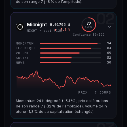
de son range 7 j (8 % de l'amplitude).
69/100
CONFIANCE
02
CAP. MARCHÉ
VOLUME 24 H
1,5 Md$
5,7 M$
72
Midnight
0,01798 $
NIGH
SCORE
▼ −5,1 %
VAR. 7 J
VAR. 30 J
NIGHT · capi #125
−7,5 %
−16,9 %
Confiance 59/100
94
MOMENTUM
VS ATH
RANG CAPI.
84
TECHNIQUE
−80,6 %
#50
65
VOLUME
52
SOCIAL
50
NEWS
65/100
CONFIANCE
PRIX — 7 JOURS
Momentum 24 h dégradé (−5,1 %) ; prix collé au bas
de son range 7 j (12 % de l'amplitude), volume 24 h
atone (1,3 % de sa capitalisation échangés).
CAP. MARCHÉ
VOLUME 24 H