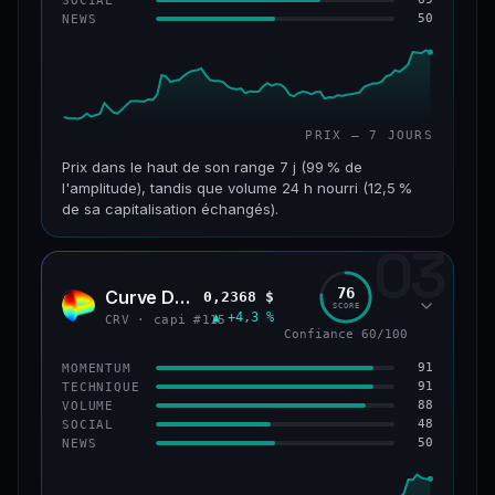
50
NEWS
61/100
CONFIANCE
PRIX — 7 JOURS
Prix dans le haut de son range 7 j (99 % de
l'amplitude), tandis que volume 24 h nourri (12,5 %
de sa capitalisation échangés).
03
CAP. MARCHÉ
VOLUME 24 H
1,1 Md$
132 M$
76
Curve DAO
0,2368 $
CRV
SCORE
▲ +4,3 %
VAR. 7 J
VAR. 30 J
CRV · capi #115
Confiance 60/100
+27,3 %
+82,3 %
91
MOMENTUM
VS ATH
RANG CAPI.
91
TECHNIQUE
−69,6 %
#65
88
VOLUME
48
SOCIAL
50
NEWS
66/100
CONFIANCE