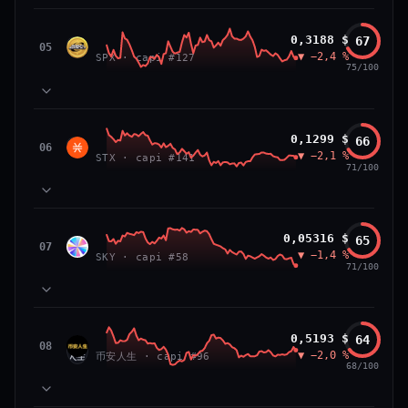
VS ATH
RANG CAPI.
81
MOMENTUM
−84,0 %
#26
SPX6900
0,3188 $
67
87
TECHNIQUE
SPX
05
▼ −2,4 %
71
SPX · capi #127
VOLUME
75/100
66/100
CONFIANCE
39
SOCIAL
50
NEWS
83
MOMENTUM
Stacks
0,1299 $
66
64
TECHNIQUE
STX
06
▼ −2,1 %
72
STX · capi #141
VOLUME
71/100
52
SOCIAL
50
NEWS
PRIX — 7 JOURS
Prix collé au bas de son range 7 j (20 % de l'amplitude),
83
MOMENTUM
momentum 24 h dégradé (−2,7 %) et volume 24 h atone
Sky
0,05316 $
65
81
TECHNIQUE
SKY
07
(0,3 % de sa capitalisation échangés).
▼ −1,4 %
54
SKY · capi #58
VOLUME
71/100
52
SOCIAL
50
CAP. MARCHÉ
VOLUME 24 H
NEWS
PRIX — 7 JOURS
2,3 Md$
5,7 M$
Momentum 24 h dégradé (−2,4 %), tandis que volume 24
65
MOMENTUM
h atone (1,0 % de sa capitalisation échangés).
币安人生 (BinanceLife)
0,5193 $
64
VAR. 7 J
VAR. 30 J
90
TECHNIQUE
币安
08
▼ −2,0 %
72
−12,5 %
−14,0 %
币安人生 · capi #96
VOLUME
人生
68/100
CAP. MARCHÉ
VOLUME 24 H
52
SOCIAL
297 M$
2,9 M$
50
NEWS
PRIX — 7 JOURS
VS ATH
RANG CAPI.