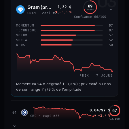
03
299 M$
4,0 M$
69
Gram (prev. Toncoin)
1,32 $
GRAM
SCORE
▼ −3,3 %
VAR. 7 J
VAR. 30 J
GRAM · capi #26
Confiance 66/100
−8,0 %
−42,0 %
87
MOMENTUM
VS ATH
RANG CAPI.
87
TECHNIQUE
−84,8 %
#125
57
VOLUME
52
SOCIAL
50
NEWS
59/100
CONFIANCE
PRIX — 7 JOURS
Momentum 24 h dégradé (−3,3 %) ; prix collé au bas
de son range 7 j (9 % de l'amplitude).
CAP. MARCHÉ
VOLUME 24 H
3,6 Md$
15,5 M$
Cronos
0,04797 $
67
CRO
04
▼ −2,7 %
CRO · capi #38
VAR. 7 J
VAR. 30 J
63/100
−7,5 %
−20,7 %