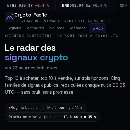
ETH
1 910 $
▼ −0,4 %
BNB
602,94 $
▲ +0,4 %
XRP
1,03
Crypto-Facile
LE RADAR DES SIGNAUX CRYPTO VIA
22
SOURCES
Signaux
Actualités
Sources
Méthode
App
SIGNAUX QUOTIDIENS —
10 AOÛT 2026 À 00:05 UTC
Le radar des
signaux crypto
via
22
sources publiques
Top 10 à acheter, top 10 à vendre, sur trois horizons. Cinq
familles de signaux publics, recalculées chaque nuit à 00:05
UTC — sans bruit, sans promesse.
Régime baissier
Mis à jour il y a 10 h
▼
Prochaine mise à jour dans
13 h 44 min 34 s