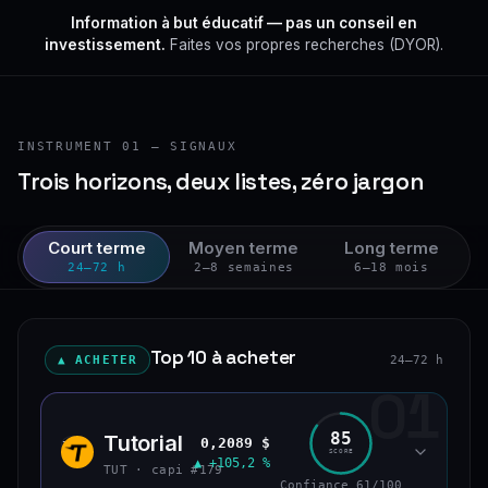
Information à but éducatif — pas un conseil en
investissement.
Faites vos propres recherches (DYOR).
INSTRUMENT 01 — SIGNAUX
Trois horizons, deux listes, zéro jargon
Court terme
Moyen terme
Long terme
24–72 h
2–8 semaines
6–18 mois
Top 10 à acheter
▲ ACHETER
24–72 h
01
85
Tutorial
0,2089 $
TUT
SCORE
▲ +105,2 %
TUT · capi #179
Confiance 61/100