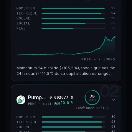
99
MOMENTUM
94
TECHNIQUE
99
VOLUME
69
SOCIAL
50
NEWS
PRIX — 7 JOURS
Momentum 24 h solide (+105,2 %), tandis que volume
24 h nourri (414,5 % de sa capitalisation échangés).
02
CAP. MARCHÉ
VOLUME 24 H
171 M$
708 M$
79
Pump.fun
0,002677 $
PUMP
SCORE
▲ +10,8 %
VAR. 7 J
VAR. 30 J
PUMP · capi #65
+1 075,3 %
+1 610,9 %
Confiance 66/100
80
MOMENTUM
VS ATH
RANG CAPI.
95
TECHNIQUE
−28,0 %
#179
95
VOLUME
69
SOCIAL