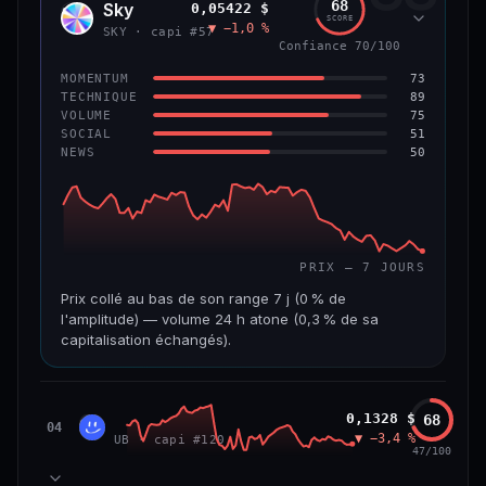
68
Sky
0,05422 $
SKY
SCORE
▼ −1,0 %
VAR. 7 J
VAR. 30 J
SKY · capi #57
Confiance 70/100
0,0 %
−3,2 %
73
MOMENTUM
VS ATH
RANG CAPI.
89
TECHNIQUE
−5,6 %
#9
75
VOLUME
51
SOCIAL
50
NEWS
66/100
CONFIANCE
PRIX — 7 JOURS
Prix collé au bas de son range 7 j (0 % de
l'amplitude) — volume 24 h atone (0,3 % de sa
capitalisation échangés).
CAP. MARCHÉ
VOLUME 24 H
1,3 Md$
3,9 M$
Unibase
0,1328 $
68
UB
04
▼ −3,4 %
UB · capi #120
VAR. 7 J
VAR. 30 J
47/100
−3,2 %
−3,5 %