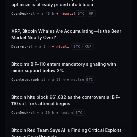
VAR. 7 J
VAR. 30 J
optimism is already priced into bitcoin
momentum 24 h dégradé (+0,0 %), volume 24 h atone
54/100
CONFIANCE
−0,1 %
+0,1 %
(0,9 % de sa capitalisation échangés).
CoinDesk
·
il y a 48 h
·
▼ négatif
BTC
OP
VS ATH
RANG CAPI.
CAP. MARCHÉ
VOLUME 24 H
−0,1 %
#30
538 M$
4,7 M$
XRP, Bitcoin Whales Are Accumulating—Is the Bear
Market Nearly Over?
65/100
CONFIANCE
VAR. 7 J
VAR. 30 J
Decrypt
·
il y a 3 j
·
▼ négatif
BTC
XRP
−2,9 %
−1,9 %
VS ATH
RANG CAPI.
Bitcoin’s BIP-110 enters mandatory signaling with
−50,0 %
#93
miner support below 3%
71/100
CONFIANCE
Cointelegraph
·
il y a 18 h
·
▪ neutre
BTC
Bitcoin hits block 961,632 as the controversial BIP-
110 soft fork attempt begins
CoinDesk
·
il y a 19 h
·
▪ neutre
BTC
Bitcoin Red Team Says AI Is Finding Critical Exploits
Across Core Projects