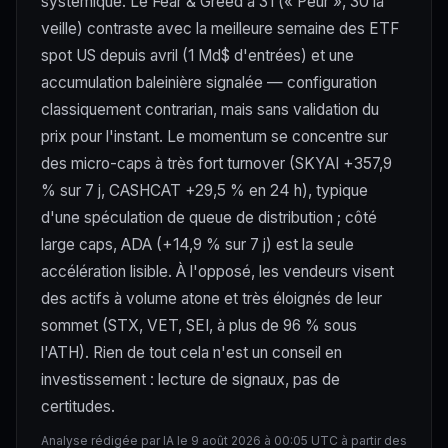
systémique. Le Fear & Greed à 31 (« Peur », 30 la
veille) contraste avec la meilleure semaine des ETF
spot US depuis avril (1 Md$ d'entrées) et une
accumulation baleinière signalée — configuration
classiquement contrarian, mais sans validation du
prix pour l'instant. Le momentum se concentre sur
des micro-caps à très fort turnover (SKYAI +357,9
% sur 7 j, CASHCAT +29,5 % en 24 h), typique
d'une spéculation de queue de distribution ; côté
large caps, ADA (+14,9 % sur 7 j) est la seule
accélération lisible. À l'opposé, les vendeurs visent
des actifs à volume atone et très éloignés de leur
sommet (STX, VET, SEI, à plus de 96 % sous
l'ATH). Rien de tout cela n'est un conseil en
investissement : lecture de signaux, pas de
certitudes.
Analyse rédigée par IA le 9 août 2026 à 00:05 UTC à partir des