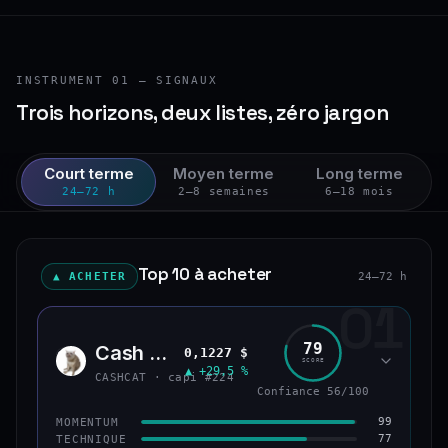
INSTRUMENT 01 — SIGNAUX
Trois horizons, deux listes, zéro jargon
Court terme
Moyen terme
Long terme
24–72 h
2–8 semaines
6–18 mois
Top 10 à acheter
▲ ACHETER
24–72 h
01
79
Cash Cat
0,1227 $
CASH
SCORE
▲ +29,5 %
CASHCAT · capi #224
Confiance 56/100
99
MOMENTUM
77
TECHNIQUE