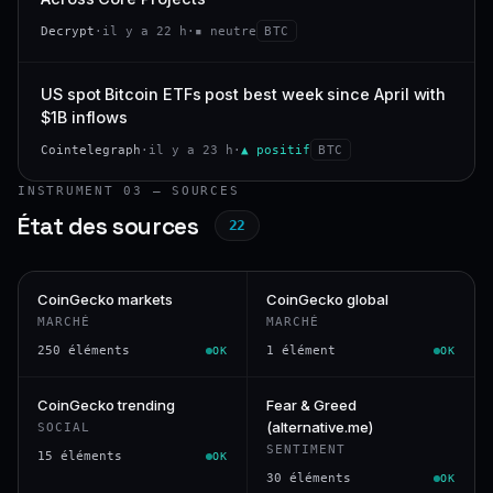
Decrypt
·
il y a 22 h
·
▪ neutre
BTC
US spot Bitcoin ETFs post best week since April with
$1B inflows
Cointelegraph
·
il y a 23 h
·
▲ positif
BTC
INSTRUMENT 03 — SOURCES
État des sources
22
CoinGecko markets
CoinGecko global
MARCHÉ
MARCHÉ
250 éléments
1 élément
OK
OK
CoinGecko trending
Fear & Greed
(alternative.me)
SOCIAL
SENTIMENT
15 éléments
OK
30 éléments
OK