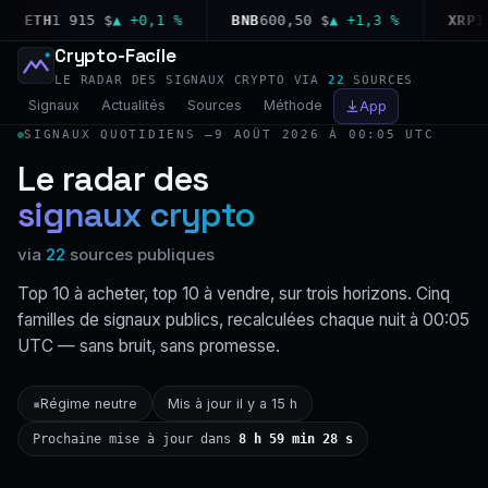
ETH
1 915 $
▲ +0,1 %
BNB
600,50 $
▲ +1,3 %
XRP
1,04
Crypto-Facile
LE RADAR DES SIGNAUX CRYPTO VIA
22
SOURCES
Signaux
Actualités
Sources
Méthode
App
SIGNAUX QUOTIDIENS —
9 AOÛT 2026 À 00:05 UTC
Le radar des
signaux crypto
via
22
sources publiques
Top 10 à acheter, top 10 à vendre, sur trois horizons. Cinq
familles de signaux publics, recalculées chaque nuit à 00:05
UTC — sans bruit, sans promesse.
Régime neutre
Mis à jour il y a 15 h
▪
Prochaine mise à jour dans
8 h 59 min 27 s