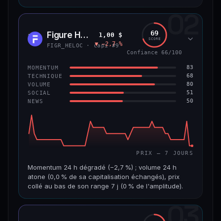
02
CAP. MARCHÉ
VOLUME 24 H
8,9 Md$
484 355 $
69
Figure Heloc
1,00 $
FIGR
SCORE
▼ −2,7 %
VAR. 7 J
VAR. 30 J
FIGR_HELOC · capi #9
−0,6 %
+2,0 %
Confiance 66/100
83
MOMENTUM
VS ATH
RANG CAPI.
68
TECHNIQUE
−8,5 %
#14
80
VOLUME
51
SOCIAL
50
NEWS
69/100
CONFIANCE
PRIX — 7 JOURS
Momentum 24 h dégradé (−2,7 %) ; volume 24 h
atone (0,0 % de sa capitalisation échangés), prix
collé au bas de son range 7 j (0 % de l'amplitude).
03
CAP. MARCHÉ
VOLUME 24 H
21,1 Md$
3,8 M$