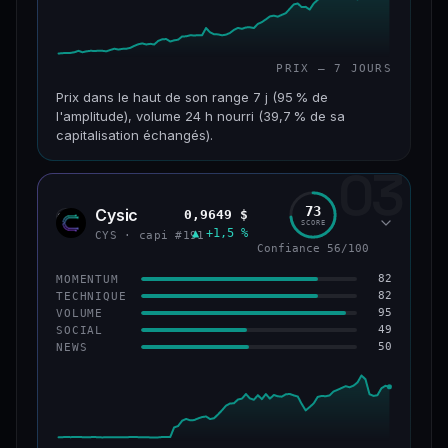
PRIX — 7 JOURS
Prix dans le haut de son range 7 j (95 % de
l'amplitude), volume 24 h nourri (39,7 % de sa
capitalisation échangés).
03
CAP. MARCHÉ
VOLUME 24 H
117 M$
46,3 M$
73
Cysic
0,9649 $
CYS
SCORE
▲ +1,5 %
VAR. 7 J
VAR. 30 J
CYS · capi #191
Confiance 56/100
+357,9 %
+203,1 %
82
MOMENTUM
VS ATH
RANG CAPI.
82
TECHNIQUE
−86,3 %
#235
95
VOLUME
49
SOCIAL
50
NEWS
67/100
CONFIANCE