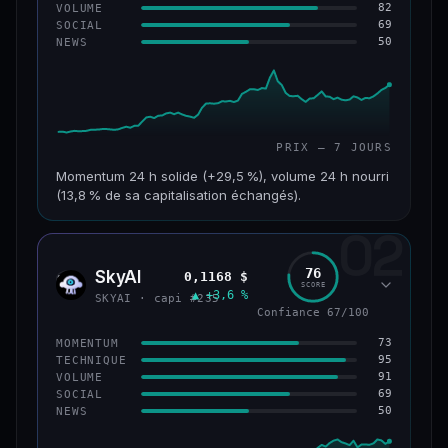
82
VOLUME
69
SOCIAL
50
NEWS
PRIX — 7 JOURS
Momentum 24 h solide (+29,5 %), volume 24 h nourri
(13,8 % de sa capitalisation échangés).
02
CAP. MARCHÉ
VOLUME 24 H
121 M$
16,7 M$
76
SkyAI
0,1168 $
SKYA
SCORE
▲ +3,6 %
VAR. 7 J
VAR. 30 J
SKYAI · capi #235
+213,9 %
+10,2 %
Confiance 67/100
73
MOMENTUM
VS ATH
RANG CAPI.
95
TECHNIQUE
−46,4 %
#224
91
VOLUME
69
SOCIAL
50
NEWS
56/100
CONFIANCE