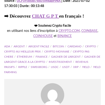
Source :
UCF09Jbsxb7x6lJ5imkapHNA
| Date : 2021-07-02
17:30:03 | Durée : 00:13:48
➡️ Découvrez
CHAT G P T
en français !
❤️ Soutenez Crypto Facile
en utilisant nos liens d'inscription à
CRYPTO.COM
,
COINBASE
,
COINHOUSE
et
BINANCE
ADA
ARGENT
ARGENT FACILE
BITCOIN
CARDANO
CRYPTO
CRYPTO AU MEILLEUR PRIX
CRYPTO MONNAIE
CRYPTO PAS
CHERE
ETHEREUM
FINANCE
GAGNER DE L'ARGENT
GAGNER DE
L'ARGENT GRACE A LA CRYPTO
INVESTISSEMENT
REVENUS
PASSIFS
RIPPLE
SWISSBORG
USDC
USDT
XRP
YIELD
YIELD
FARMING