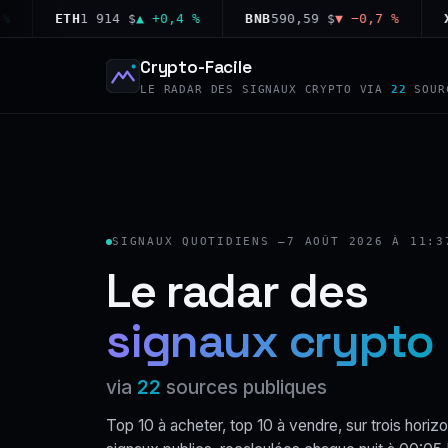
ETH
1 914 $
▲ +0,4 %
BNB
590,59 $
▼ −0,7 %
XRP
1
Crypto-Facile
LE RADAR DES SIGNAUX CRYPTO VIA
22
SOUR
SIGNAUX QUOTIDIENS —
7 AOÛT 2026 À 11:3
Le radar des
signaux crypto
via
22
sources publiques
Top 10 à acheter, top 10 à vendre, sur trois horizo