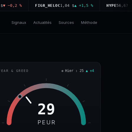
−0,2 %
FIGR_HELOC
1,04 $
▲ +1,5 %
HYPE
56,67 $
▲ +
Signaux
Actualités
Sources
Méthode
Hier : 25
▲ +4
FEAR & GREED
29
PEUR