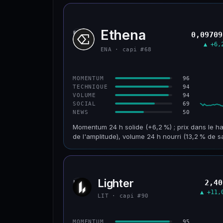
Ethena
ENA
0,09709
▲ +6,
ENA · capi #68
96
MOMENTUM
94
TECHNIQUE
94
VOLUME
69
SOCIAL
50
NEWS
Momentum 24 h solide (+6,2 %) ; prix dans le ha
de l'amplitude), volume 24 h nourri (13,2 % de s
CAP. MARCHÉ
VOLUME 24 H
955 M$
126 M$
Lighter
2,40
LIT
VAR. 30 J
VS ATH
▲ +11,
+32,8 %
−93,6 %
LIT · capi #90
CONFIANCE
95
MOMENTUM