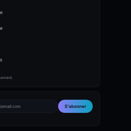
ne
de
es
ssement.
email
S'abonner