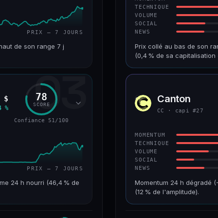
TECHNIQUE
VOLUME
SOCIAL
NEWS
PRIX — 7 JOURS
haut de son range 7 j
Prix collé au bas de son ra
(0,4 % de sa capitalisati
03
VAR. 7 J
CAP. MARCHÉ
+10,1 %
518 M$
78
Canton
 $
CC
RANG CAPI.
VAR. 30 J
SCORE
4 %
CC · capi #27
#90
−8,8 %
Confiance 51/100
61/100
CONFIANCE
MOMENTUM
TECHNIQUE
VOLUME
SOCIAL
NEWS
PRIX — 7 JOURS
me 24 h nourri (46,4 % de
Momentum 24 h dégradé (−10
(12 % de l'amplitude).
VAR. 7 J
CAP. MARCHÉ