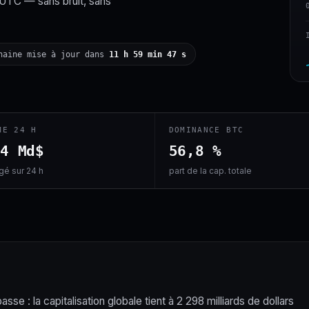
 UTC — sans bruit, sans
haine mise à jour dans
11 h 59 min 46 s
ME 24 H
DOMINANCE BTC
,4 Md$
56,8 %
é sur 24 h
part de la cap. totale
se : la capitalisation globale tient à 2 298 milliards de dollars