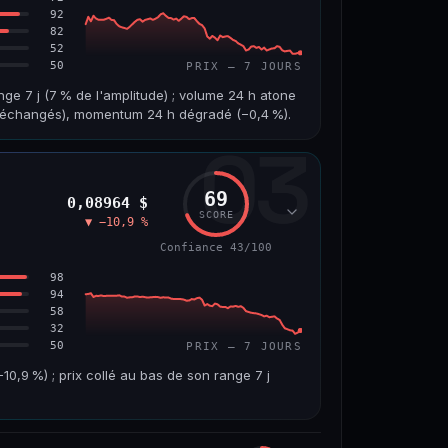
92
82
52
50
PRIX — 7 JOURS
nge 7 j (7 % de l'amplitude) ; volume 24 h atone
on échangés), momentum 24 h dégradé (−0,4 %).
03
VOLUME 24 H
VAR. 7 J
1,8 M$
−4,5 %
69
0,08964 $
VS ATH
RANG CAPI.
SCORE
▼ −10,9 %
−96,0 %
#97
Confiance 43/100
67/100
98
94
58
32
50
PRIX — 7 JOURS
,9 %) ; prix collé au bas de son range 7 j
VOLUME 24 H
VAR. 7 J