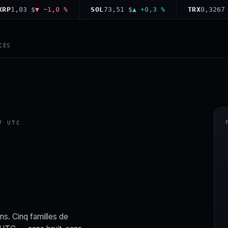
,03 $
▼ −1,0 %
SOL
73,51 $
▲ +0,3 %
TRX
0,3267 $
▼ 
CES
7 UTC
ns. Cinq familles de