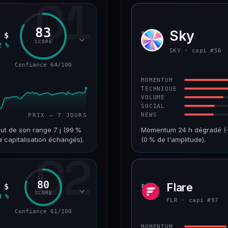
01
83
Sky
SKY
 $
SCORE
2 %
SKY · capi #56
Confiance 64/100
MOMENTUM
TECHNIQUE
VOLUME
SOCIAL
NEWS
PRIX — 7 JOURS
ut de son range 7 j (99 %
Momentum 24 h dégradé (−4
a capitalisation échangés).
(0 % de l'amplitude).
02
VAR. 7 J
CAP. MARCHÉ
+18,8 %
1,3 Md$
80
Flare
 $
FLR
RANG CAPI.
VAR. 30 J
SCORE
0 %
#68
+2,5 %
FLR · capi #97
Confiance 61/100
64/100
CONFIANCE
MOMENTUM