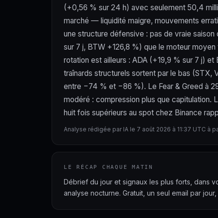
(+0,56 % sur 24 h) avec seulement 50,4 milli
marché — liquidité maigre, mouvements errat
une structure défensive : pas de vraie saison
sur 7 j, BTW +126,8 %) que le moteur moyen te
rotation est ailleurs : ADA (+19,9 % sur 7 j)
traînards structurels sortent par le bas (ST
entre −74 % et −86 %). Le Fear & Greed à 29 
modéré : compression plus que capitulation. 
huit fois supérieurs au spot chez Binance rapp
Analyse rédigée par IA le 7 août 2026 à 11:37 UTC à p
LE RÉCAP CHAQUE MATIN
Débrief du jour et signaux les plus forts, dans 
analyse nocturne. Gratuit, un seul email par jour,