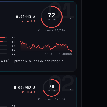
01
72
0,05443 $
SCORE
▼ −4,1 %
Confiance 65/100
93
84
67
52
50
PRIX — 7 JOURS
,1 %) — prix collé au bas de son range 7 j
02
VOLUME 24 H
VAR. 7 J
7,5 M$
−4,8 %
70
0,005962 $
VS ATH
RANG CAPI.
SCORE
▼ −0,4 %
−45,9 %
#56
Confiance 67/100
65/100
72