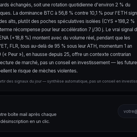
ards échangés, soit une rotation quotidienne d'environ 2 % du
iques. La dominance BTC à 56,8 % contre 10,1 % pour l'ETH sig
 des alts, plutôt des poches spéculatives isolées (CYS +198,2 %
rme récompense pour leur accélération 7 j/30 j. Le vrai signal 
 et ENA (+18,8 %) montent avec du volume réel, pendant que les
X, VET, FLR, tous au-delà de 95 % sous leur ATH, momentum 1 an
(« Peur »), en hausse depuis 25, offre un contexte contrarian
Lecture de marché, pas un conseil en investissement — les futur
ellent le risque de mèches violentes.
artir des signaux du jour — synthèse automatique, pas un conseil en investi
Adresse 
votre boîte mail après chaque
 désinscription en un clic.