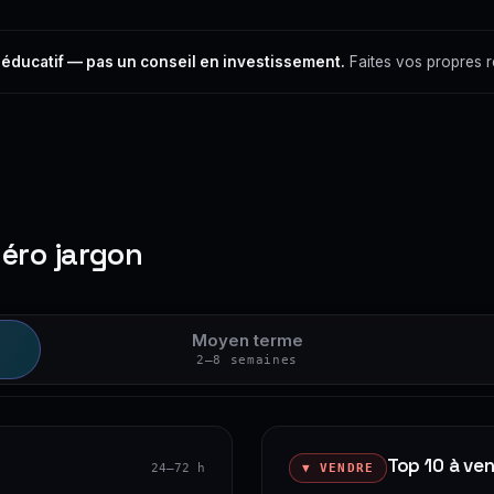
 éducatif — pas un conseil en investissement.
Faites vos propres 
zéro jargon
Moyen terme
2–8 semaines
Top 10 à ve
24–72 h
▼ VENDRE