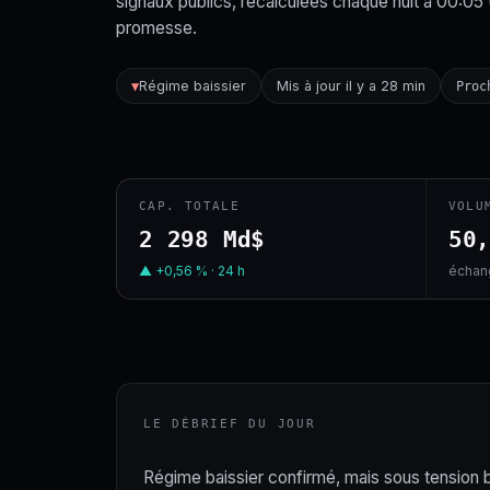
signaux publics, recalculées chaque nuit à 00:05
promesse.
Régime baissier
Mis à jour il y a 28 min
▼
Proc
CAP. TOTALE
VOLU
2 298 Md$
50
▲ +0,56 % · 24 h
échang
LE DÉBRIEF DU JOUR
Régime baissier confirmé, mais sous tension bas