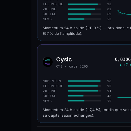
90
TECHNIQUE
82
VOLUME
69
SOCIAL
50
NEWS
Momentum 24 h solide (+11,0 %) — prix dans le 
(97 % de l'amplitude).
CAP. MARCHÉ
VOLUME 24 H
601 M$
47,5 M$
Cysic
0,8386
CYS
VAR. 30 J
VS ATH
▲ +7,
CYS · capi #205
+2,1 %
−69,5 %
CONFIANCE
98
MOMENTUM
90
TECHNIQUE
91
VOLUME
48
SOCIAL
50
NEWS
Momentum 24 h solide (+7,4 %), tandis que volu
sa capitalisation échangés).
CAP. MARCHÉ
VOLUME 24 H