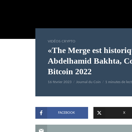
VIDÉOS CRYPTO
«The Merge est historiq
Abdelhamid Bakhta, Co
Bitcoin 2022
16 février 2023
Journal du Coin
1 minutes de lect
FACEBOOK
X