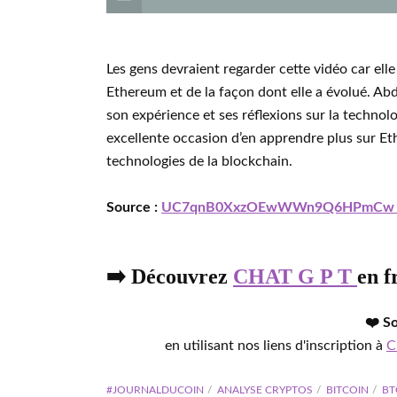
Les gens devraient regarder cette vidéo car elle
Ethereum et de la façon dont elle a évolué. A
son expérience et ses réflexions sur la technolo
excellente occasion d’en apprendre plus sur Eth
technologies de la blockchain.
Source :
UC7qnB0XxzOEwWWn9Q6HPmC
➡️ Découvrez
CHAT G P T
en f
❤️ S
en utilisant nos liens d'inscription à
C
#JOURNALDUCOIN
ANALYSE CRYPTOS
BITCOIN
BT