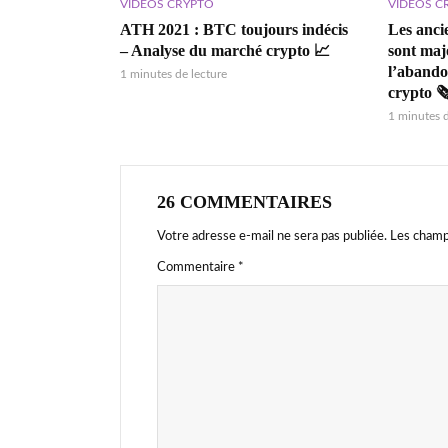
VIDÉOS C
VIDÉOS CRYPTO
Les anci
ATH 2021 : BTC toujours indécis
sont majo
– Analyse du marché crypto 📈
l’abando
1 minutes de lecture
crypto 🗞
1 minutes d
26 COMMENTAIRES
Votre adresse e-mail ne sera pas publiée.
Les champ
Commentaire
*