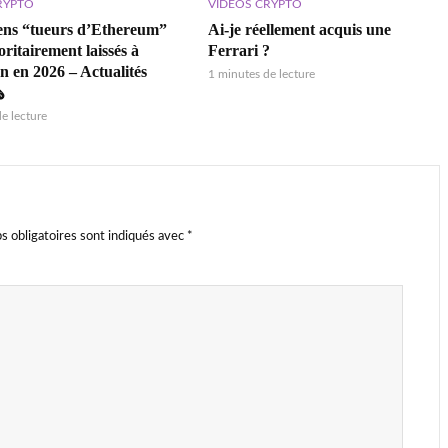
RYPTO
VIDÉOS CRYPTO
ens “tueurs d’Ethereum”
Ai-je réellement acquis une
ritairement laissés à
Ferrari ?
n en 2026 – Actualités
1 minutes de lecture
️
e lecture
s obligatoires sont indiqués avec
*