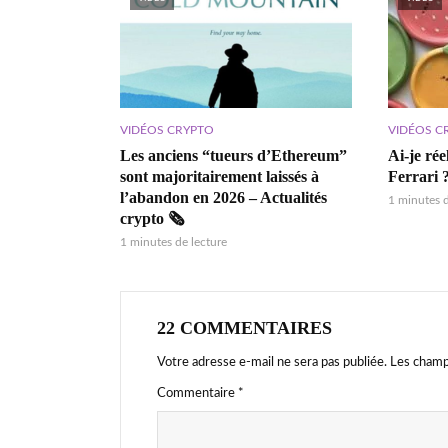
VIDÉOS CRYPTO
VIDÉOS C
Les anciens “tueurs d’Ethereum”
Ai-je ré
sont majoritairement laissés à
Ferrari 
l’abandon en 2026 – Actualités
1 minutes d
crypto 🗞️
1 minutes de lecture
22 COMMENTAIRES
Votre adresse e-mail ne sera pas publiée.
Les champ
Commentaire
*