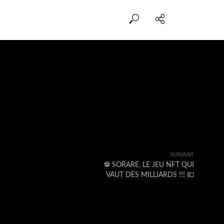
SUIVANT
️⚽️ SORARE, LE JEU NFT QUI
VAUT DES MILLIARDS !!! 💶