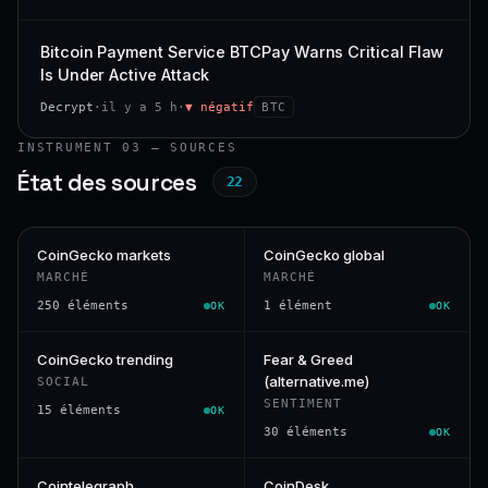
Bitcoin Payment Service BTCPay Warns Critical Flaw
Is Under Active Attack
Decrypt
·
il y a 5 h
·
▼ négatif
BTC
INSTRUMENT 03 — SOURCES
État des sources
22
CoinGecko markets
CoinGecko global
MARCHÉ
MARCHÉ
250 éléments
1 élément
OK
OK
CoinGecko trending
Fear & Greed
(alternative.me)
SOCIAL
SENTIMENT
15 éléments
OK
30 éléments
OK
Cointelegraph
CoinDesk