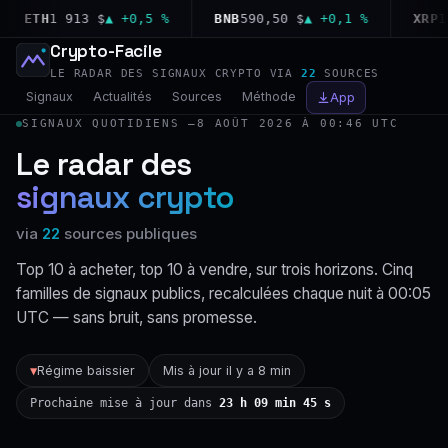
ETH
1 913 $
▲ +0,5 %
BNB
590,50 $
▲ +0,1 %
XRP
1,02
Crypto-Facile
LE RADAR DES SIGNAUX CRYPTO VIA
22
SOURCES
Signaux
Actualités
Sources
Méthode
App
SIGNAUX QUOTIDIENS —
8 AOÛT 2026 À 00:46 UTC
Le radar des
signaux crypto
via
22
sources publiques
Top 10 à acheter, top 10 à vendre, sur trois horizons. Cinq
familles de signaux publics, recalculées chaque nuit à 00:05
UTC — sans bruit, sans promesse.
Régime baissier
Mis à jour il y a 8 min
▼
Prochaine mise à jour dans
23 h 09 min 44 s