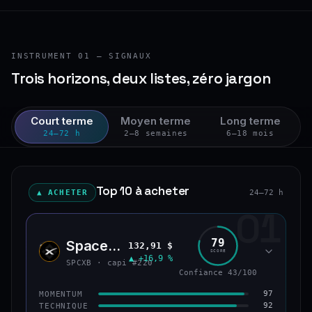
INSTRUMENT 01 — SIGNAUX
Trois horizons, deux listes, zéro jargon
Court terme
Moyen terme
Long terme
24–72 h
2–8 semaines
6–18 mois
Top 10 à acheter
▲ ACHETER
24–72 h
01
79
SpaceX (bStocks Tokenized Stock)
132,91 $
SPCX
SCORE
▲ +16,9 %
SPCXB · capi #220
Confiance 43/100
97
MOMENTUM
92
TECHNIQUE