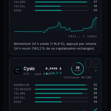
97
VOLUME
48
SOCIAL
50
NEWS
PRIX — 7 JOURS
Momentum 24 h solide (+16,9 %), appuyé par volume
24 h nourri (143,2 % de sa capitalisation échangés).
02
CAP. MARCHÉ
VOLUME 24 H
125 M$
179 M$
78
Cysic
0,9446 $
CYS
SCORE
▲ +14,5 %
VAR. 7 J
VAR. 30 J
CYS · capi #193
+24,2 %
−10,2 %
Confiance 50/100
95
MOMENTUM
VS ATH
RANG CAPI.
98
TECHNIQUE
−42,1 %
#220
89
VOLUME
48
SOCIAL
50
NEWS
43/100
CONFIANCE