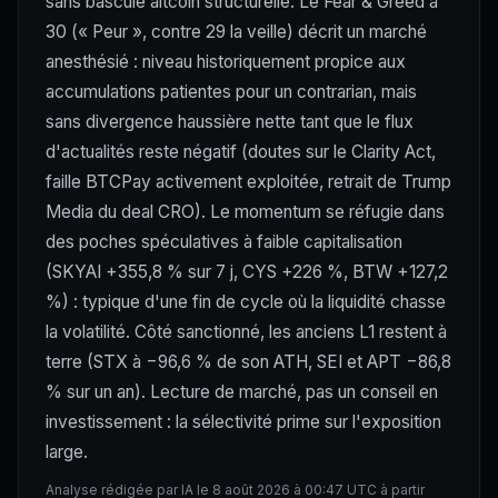
sans bascule altcoin structurelle. Le Fear & Greed à
30 (« Peur », contre 29 la veille) décrit un marché
anesthésié : niveau historiquement propice aux
accumulations patientes pour un contrarian, mais
sans divergence haussière nette tant que le flux
d'actualités reste négatif (doutes sur le Clarity Act,
faille BTCPay activement exploitée, retrait de Trump
Media du deal CRO). Le momentum se réfugie dans
des poches spéculatives à faible capitalisation
(SKYAI +355,8 % sur 7 j, CYS +226 %, BTW +127,2
%) : typique d'une fin de cycle où la liquidité chasse
la volatilité. Côté sanctionné, les anciens L1 restent à
terre (STX à −96,6 % de son ATH, SEI et APT −86,8
% sur un an). Lecture de marché, pas un conseil en
investissement : la sélectivité prime sur l'exposition
large.
Analyse rédigée par IA le 8 août 2026 à 00:47 UTC à partir