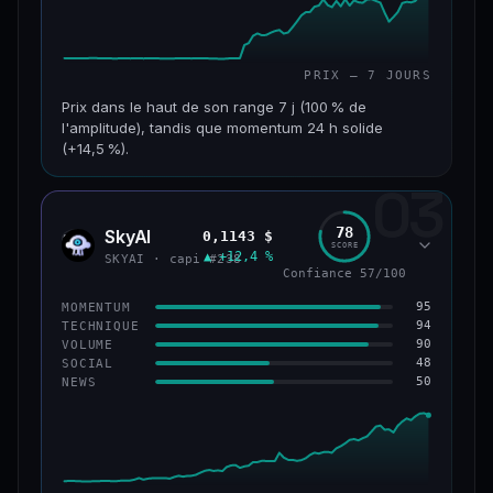
PRIX — 7 JOURS
Prix dans le haut de son range 7 j (100 % de
l'amplitude), tandis que momentum 24 h solide
(+14,5 %).
03
CAP. MARCHÉ
VOLUME 24 H
152 M$
34,0 M$
78
SkyAI
0,1143 $
SKYA
SCORE
▲ +12,4 %
VAR. 7 J
VAR. 30 J
SKYAI · capi #238
Confiance 57/100
+226,0 %
+211,4 %
95
MOMENTUM
VS ATH
RANG CAPI.
94
TECHNIQUE
−3,2 %
#193
90
VOLUME
48
SOCIAL
50
NEWS
50/100
CONFIANCE