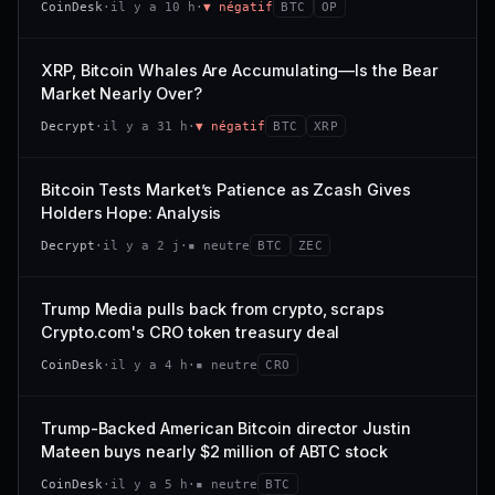
CoinDesk
·
il y a 10 h
·
▼ négatif
BTC
OP
−0,1 %
+0,1 %
CAP. MARCHÉ
VOLUME 24 H
VS ATH
RANG CAPI.
477 M$
1 464 $
XRP, Bitcoin Whales Are Accumulating—Is the Bear
−0,1 %
#29
Market Nearly Over?
VAR. 7 J
VAR. 30 J
65/100
CONFIANCE
Decrypt
·
il y a 31 h
·
▼ négatif
BTC
XRP
+0,6 %
−3,6 %
VS ATH
RANG CAPI.
Bitcoin Tests Market’s Patience as Zcash Gives
−94,7 %
#102
Holders Hope: Analysis
66/100
CONFIANCE
Decrypt
·
il y a 2 j
·
▪ neutre
BTC
ZEC
Trump Media pulls back from crypto, scraps
Crypto.com's CRO token treasury deal
CoinDesk
·
il y a 4 h
·
▪ neutre
CRO
Trump-Backed American Bitcoin director Justin
Mateen buys nearly $2 million of ABTC stock
CoinDesk
·
il y a 5 h
·
▪ neutre
BTC