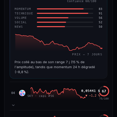
Confiance 60/100
−6,2 %
−22,2 %
83
MOMENTUM
VS ATH
RANG CAPI.
91
TECHNIQUE
−96,6 %
#143
56
VOLUME
52
SOCIAL
50
NEWS
69/100
CONFIANCE
PRIX — 7 JOURS
Prix collé au bas de son range 7 j (15 % de
l'amplitude), tandis que momentum 24 h dégradé
(−8,8 %).
CAP. MARCHÉ
VOLUME 24 H
508 M$
8,7 M$
Sky
0,05441 $
67
SKY
04
▼ −1,2 %
SKY · capi #56
VAR. 7 J
VAR. 30 J
75/100
−19,4 %
−28,6 %
VS ATH
RANG CAPI.
78
MOMENTUM