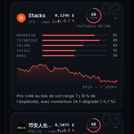
02
CAP. MARCHÉ
VOLUME 24 H
1,2 Md$
10,7 M$
68
Stacks
0,1296 $
STX
SCORE
▼ −0,7 %
VAR. 7 J
VAR. 30 J
STX · capi #143
−8,0 %
−9,9 %
Confiance 69/100
81
MOMENTUM
VS ATH
RANG CAPI.
89
TECHNIQUE
−55,9 %
#58
64
VOLUME
52
SOCIAL
50
NEWS
66/100
CONFIANCE
PRIX — 7 JOURS
Prix collé au bas de son range 7 j (9 % de
l'amplitude), avec momentum 24 h dégradé (−0,7 %).
03
CAP. MARCHÉ
VOLUME 24 H
241 M$
4,5 M$
68
币安人生 (BinanceLife)
0,5075 $
币安
SCORE
▼ −8,8 %
人生
VAR. 7 J
VAR. 30 J
币安人生 · capi #97