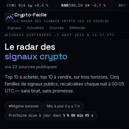
ETH
1 914 $
▲ +0,4 %
BNB
590,59 $
▼ −0,7 %
XRP
1,03
Crypto-Facile
LE RADAR DES SIGNAUX CRYPTO VIA
22
SOURCES
Signaux
Actualités
Sources
Méthode
SIGNAUX QUOTIDIENS —
7 AOÛT 2026 À 11:37 UTC
Le radar des
signaux crypto
via
22
sources publiques
Top 10 à acheter, top 10 à vendre, sur trois horizons. Cinq
familles de signaux publics, recalculées chaque nuit à 00:05
UTC — sans bruit, sans promesse.
Régime baissier
Mis à jour il y a 7 h
▼
Prochaine mise à jour dans
5 h 08 min 04 s