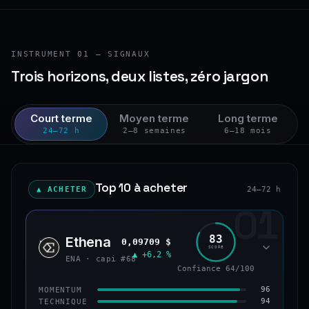
INSTRUMENT 01 — SIGNAUX
Trois horizons, deux listes, zéro jargon
Court terme
Moyen terme
Long terme
24–72 h
2–8 semaines
6–18 mois
Top 10 à acheter
▲ ACHETER
24–72 h
01
83
Ethena
0,09709 $
ENA
SCORE
▲ +6,2 %
ENA · capi #68
Confiance 64/100
96
MOMENTUM
94
TECHNIQUE