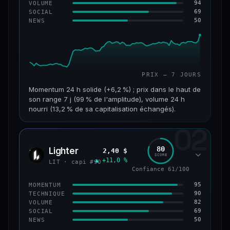
94
VOLUME
69
SOCIAL
50
NEWS
PRIX — 7 JOURS
Momentum 24 h solide (+6,2 %) ; prix dans le haut de
son range 7 j (99 % de l'amplitude), volume 24 h
nourri (13,2 % de sa capitalisation échangés).
02
CAP. MARCHÉ
VOLUME 24 H
955 M$
126 M$
80
Lighter
2,40 $
LIT
SCORE
▲ +11,0 %
VAR. 7 J
VAR. 30 J
LIT · capi #90
+18,8 %
+32,8 %
Confiance 61/100
95
MOMENTUM
VS ATH
RANG CAPI.
90
TECHNIQUE
−93,6 %
#68
82
VOLUME
69
SOCIAL
50
NEWS
64/100
CONFIANCE