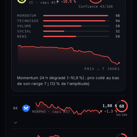
▼ −10,9 %
VAR. 7 J
VAR. 30 J
CC · capi #27
Confiance 43/100
−4,5 %
−8,8 %
98
MOMENTUM
VS ATH
RANG CAPI.
94
TECHNIQUE
−96,0 %
#97
58
VOLUME
32
SOCIAL
50
NEWS
67/100
CONFIANCE
PRIX — 7 JOURS
Momentum 24 h dégradé (−10,9 %) ; prix collé au bas
de son range 7 j (12 % de l'amplitude).
CAP. MARCHÉ
VOLUME 24 H
3,5 Md$
19,6 M$
Morpho
1,88 $
68
MORP
04
▼ −1,3 %
MORPHO · capi #57
VAR. 7 J
VAR. 30 J
69/100
−24,7 %
−28,7 %
VS ATH
RANG CAPI.
84
MOMENTUM