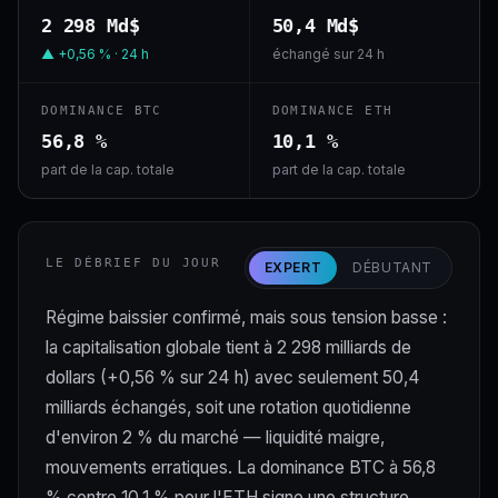
2 298 Md$
50,4 Md$
▲ +0,56 % · 24 h
échangé sur 24 h
DOMINANCE BTC
DOMINANCE ETH
56,8 %
10,1 %
part de la cap. totale
part de la cap. totale
LE DÉBRIEF DU JOUR
EXPERT
DÉBUTANT
Régime baissier confirmé, mais sous tension basse :
la capitalisation globale tient à 2 298 milliards de
dollars (+0,56 % sur 24 h) avec seulement 50,4
milliards échangés, soit une rotation quotidienne
d'environ 2 % du marché — liquidité maigre,
mouvements erratiques. La dominance BTC à 56,8
% contre 10,1 % pour l'ETH signe une structure