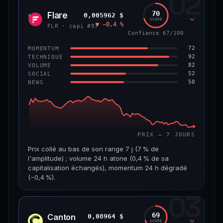
02
1,3 Md$
7,5 M$
70
Flare
0,005962 $
FLR
SCORE
▼ −0,4 %
VAR. 7 J
VAR. 30 J
FLR · capi #97
−4,8 %
+2,5 %
Confiance 67/100
72
MOMENTUM
VS ATH
RANG CAPI.
92
TECHNIQUE
−45,9 %
#56
82
VOLUME
52
SOCIAL
50
NEWS
65/100
CONFIANCE
PRIX — 7 JOURS
Prix collé au bas de son range 7 j (7 % de
l'amplitude) ; volume 24 h atone (0,4 % de sa
capitalisation échangés), momentum 24 h dégradé
(−0,4 %).
03
CAP. MARCHÉ
VOLUME 24 H
518 M$
1,8 M$
69
Canton
0,08964 $
CC
SCORE