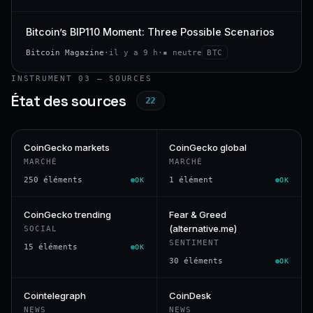
Bitcoin’s BIP110 Moment: Three Possible Scenarios
Bitcoin Magazine
·
il y a 9 h
·
▪ neutre
BTC
INSTRUMENT 03 — SOURCES
État des sources
22
CoinGecko markets
CoinGecko global
MARCHÉ
MARCHÉ
250 éléments
1 élément
OK
OK
CoinGecko trending
Fear & Greed
(alternative.me)
SOCIAL
SENTIMENT
15 éléments
OK
30 éléments
OK
Cointelegraph
CoinDesk
NEWS
NEWS