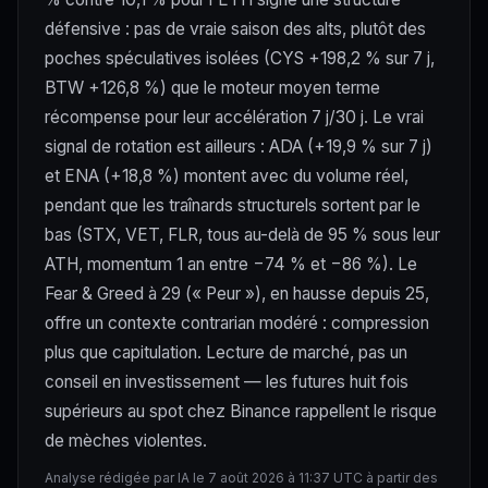
défensive : pas de vraie saison des alts, plutôt des
poches spéculatives isolées (CYS +198,2 % sur 7 j,
BTW +126,8 %) que le moteur moyen terme
récompense pour leur accélération 7 j/30 j. Le vrai
signal de rotation est ailleurs : ADA (+19,9 % sur 7 j)
et ENA (+18,8 %) montent avec du volume réel,
pendant que les traînards structurels sortent par le
bas (STX, VET, FLR, tous au-delà de 95 % sous leur
ATH, momentum 1 an entre −74 % et −86 %). Le
Fear & Greed à 29 (« Peur »), en hausse depuis 25,
offre un contexte contrarian modéré : compression
plus que capitulation. Lecture de marché, pas un
conseil en investissement — les futures huit fois
supérieurs au spot chez Binance rappellent le risque
de mèches violentes.
Analyse rédigée par IA le 7 août 2026 à 11:37 UTC à partir des