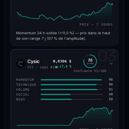
PRIX — 7 JOURS
Momentum 24 h solide (+11,0 %) — prix dans le haut
de son range 7 j (97 % de l'amplitude).
03
CAP. MARCHÉ
VOLUME 24 H
601 M$
47,5 M$
78
Cysic
0,8386 $
CYS
SCORE
▲ +7,4 %
VAR. 7 J
VAR. 30 J
CYS · capi #205
Confiance 51/100
+10,1 %
+2,1 %
98
MOMENTUM
VS ATH
RANG CAPI.
90
TECHNIQUE
−69,5 %
#90
91
VOLUME
48
SOCIAL
50
NEWS
61/100
CONFIANCE