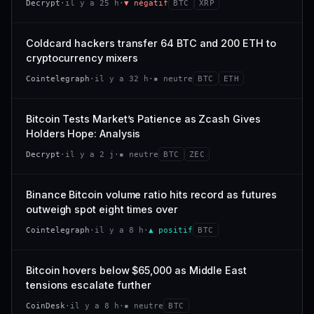
Decrypt
·
il y a 25 h
·
▼ négatif
BTC
XRP
−0,4 %
−2,9 %
CAP. MARCHÉ
VOLUME 24 H
318 M$
26,4 M$
VS ATH
RANG CAPI.
Coldcard hackers transfer 64 BTC and 200 ETH to
−94,7 %
#101
VAR. 7 J
VAR. 30 J
cryptocurrency mixers
−22,6 %
+53,4 %
66/100
CONFIANCE
Cointelegraph
·
il y a 32 h
·
▪ neutre
BTC
ETH
VS ATH
RANG CAPI.
−47,7 %
#120
Bitcoin Tests Market’s Patience as Zcash Gives
Holders Hope: Analysis
38/100
CONFIANCE
Decrypt
·
il y a 2 j
·
▪ neutre
BTC
ZEC
Binance Bitcoin volume ratio hits record as futures
outweigh spot eight times over
Cointelegraph
·
il y a 8 h
·
▲ positif
BTC
Bitcoin hovers below $65,000 as Middle East
tensions escalate further
CoinDesk
·
il y a 8 h
·
▪ neutre
BTC