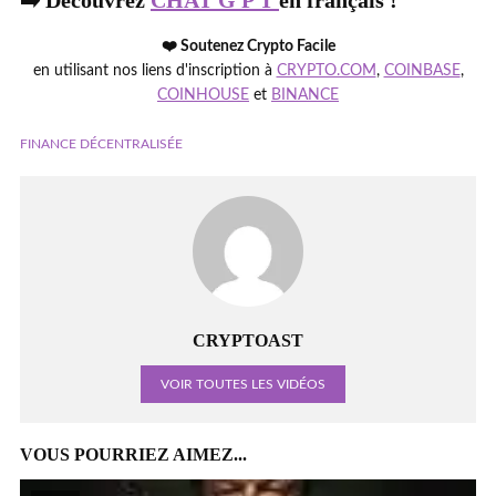
➡️ Découvrez
CHAT G P T
en français !
❤️ Soutenez Crypto Facile
en utilisant nos liens d'inscription à
CRYPTO.COM
,
COINBASE
,
COINHOUSE
et
BINANCE
FINANCE DÉCENTRALISÉE
CRYPTOAST
VOIR TOUTES LES VIDÉOS
VOUS POURRIEZ AIMEZ...