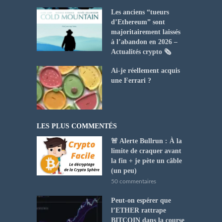
Les anciens “tueurs
d’Ethereum” sont
majoritairement laissés
à l’abandon en 2026 –
Actualités crypto 🗞️
Ai-je réellement acquis
une Ferrari ?
LES PLUS COMMENTÉS
🚨 Alerte Bullrun : À la
limite de craquer avant
la fin + je pète un câble
(un peu)
50 commentaires
Peut-on espérer que
l’ETHER rattrape
BITCOIN dans la course